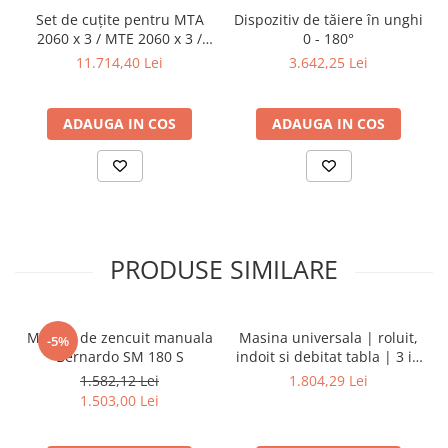
Set de cuțite pentru MTA
Dispozitiv de tăiere în unghi
2060 x 3 / MTE 2060 x 3 /
0 - 180°
MTE 2060 x 4 / MTR 2060 x
11.714,40 Lei
3.642,25 Lei
3 / MTR 2060 x 4
ADAUGA IN COS
ADAUGA IN COS
PRODUSE SIMILARE
Masina de zencuit manuala
Masina universala | roluit,
-5%
Bernardo SM 180 S
indoit si debitat tabla | 3 in
1 - 200
1.582,12 Lei
1.804,29 Lei
1.503,00 Lei