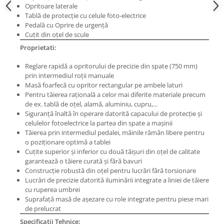
Masini electrice de filetat
Opritoare laterale
Lame de ferastrau cu varf din
Exhaustor pentru aschii metal
Tablă de protecţie cu celule foto-electrice
carbura
Pedală cu Oprire de urgenţă
Masini de gaurit cu talpa
Lame de ferăstrău cu acoperire
Cuţit din oţel de scule
magnetica
TiN
Proprietati:
Instalatii de spalare a pieselor
Panze de taiere cu banda verticala
Reglare rapidă a opritorului de precizie din spate (750 mm)
Panze de taiere metal pentru
prin intermediul roţii manuale
ferastraie
Masă foarfecă cu opritor rectangular pe ambele laturi
Pentru tăierea raţională a celor mai diferite materiale precum
Roti de lustruit
de ex. tablă de oţel, alamă, aluminiu, cupru,...
Siguranţă înaltă în operare datorită capacului de protecţie şi
Standuri pentru ferăstraie cu
celulelor fotoelectrice la partea din spate a maşinii
bandă
Tăierea prin intermediul pedalei, mâinile rămân libere pentru
Standuri pentru mașini de găurit și
o poziţionare optimă a tablei
frezat
Cuţite superior şi inferior cu două tăişuri din oţel de calitate
garantează o tăiere curată şi fără bavuri
Standuri pentru mașini de șlefuit
Construcţie robustă din oţel pentru lucrări fără torsionare
Lucrări de precizie datorită iluminării integrate a liniei de tăiere
Standuri pentru strunguri metal
cu ruperea umbrei
Unelte striere
Suprafaţă masă de aşezare cu role integrate pentru piese mari
de prelucrat
Specificatii Tehnice: