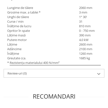
Lungime de tăiere
2060 mm
Grosime max. a tablei *
3 mm
Unghi de tăiere
1° 30‘
Curse / min
31
Înălţime de lucru
810 mm
Opritor în spate
0 - 750 mm
Lăţime masă
390 mm
Putere motor
4,0 kW
Lăţime
2600 mm
Adâncime
2100 mm
Înălţime
1260 mm
Greutate cca.
1685 kg
* Rezistenţa materialului 400 N/mm²
Review-uri
(0)
RECOMANDARI