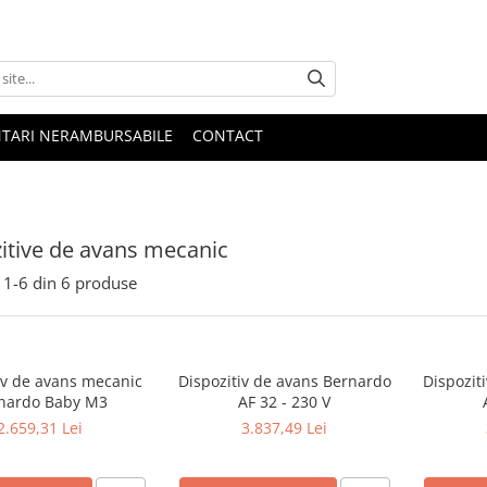
NTARI NERAMBURSABILE
CONTACT
itive de avans mecanic
1-
6
din
6
produse
iv de avans mecanic
Dispozitiv de avans Bernardo
Dispozit
nardo Baby M3
AF 32 - 230 V
2.659,31 Lei
3.837,49 Lei