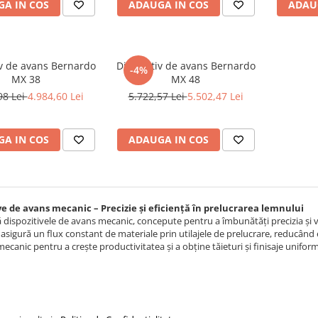
A IN COS
ADAUGA IN COS
ADAU
iv de avans Bernardo
Dispozitiv de avans Bernardo
-4%
MX 38
MX 48
98 Lei
4.984,60 Lei
5.722,57 Lei
5.502,47 Lei
A IN COS
ADAUGA IN COS
ve de avans mecanic – Precizie și eficiență în prelucrarea lemnului
dispozitivele de avans mecanic, concepute pentru a îmbunătăți precizia și v
sigură un flux constant de materiale prin utilajele de prelucrare, reducând 
ecanic pentru a crește productivitatea și a obține tăieturi și finisaje uniform