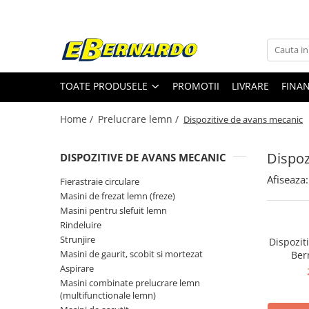
Toate Produsele
Prelucrare metal
TOATE PRODUSELE
PROMOTII
LIVRARE
FINA
Fierastraie pentru metal
Ferastraie mobile pentru metal
Home /
Prelucrare lemn /
Dispozitive de avans mecanic
Fierastraie prelucrare metal
Ferastraie orizontale pentru metal
Dispoz
DISPOZITIVE DE AVANS MECANIC
Ferastraie circulare pentru metal
Afiseaza:
Fierastraie circulare
Dispozitive de sudare pentru panze
Masini de frezat lemn (freze)
panglica
Masini pentru slefuit lemn
Ferastraie automate cu banda si
Rindeluire
doua coloane
Strunjire
Dispozit
Ferastraie metal cu banda si taiere
Masini de gaurit, scobit si mortezat
Ber
dubla semiautomate
Aspirare
Ferastraie prelucrare metal cu
Masini combinate prelucrare lemn
banda si taiere dubla
(multifunctionale lemn)