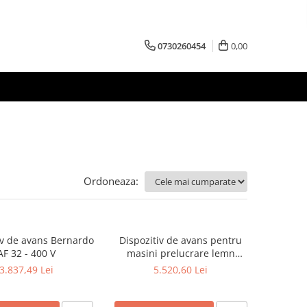
0730260454
0,00
Ordoneaza:
iv de avans Bernardo
Dispozitiv de avans pentru
AF 32 - 400 V
masini prelucrare lemn
Bernardo AF 308
3.837,49 Lei
5.520,60 Lei