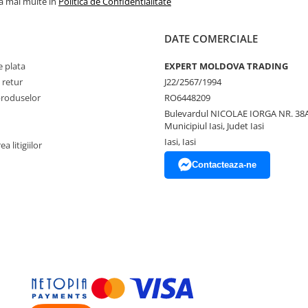
la mai multe in
Politica de Confidentialitate
DATE COMERCIALE
 plata
EXPERT MOLDOVA TRADING
 retur
J22/2567/1994
produselor
RO6448209
Bulevardul NICOLAE IORGA NR. 38A
Municipiul Iasi, Judet Iasi
Iasi, Iasi
a litigiilor
Contacteaza-ne