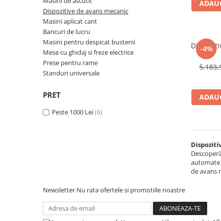
Masini de ascutit
Ferastraie verticale
ADAUG
Dispozitive de avans mecanic
Strunguri pentru metal
Masini aplicat cant
Strunguri CNC
Bancuri de lucru
Masini pentru despicat bustenii
Strunguri cu cutie de viteze
Dispozit
-4%
Mese cu ghidaj si freze electrice
Strunguri cu surub de ghidare
Prese pentru rame
5.183,
Strunguri de precizie
Standuri universale
Strunguri metal cu freza
PRET
Strunguri universale
ADAUG
Strunguri universale cu afisaj
Peste 1000 Lei
(6)
digital
Strunguri universale cu viteza
variabila
Dispoziti
Masini de gaurit
Descoperă 
automate a
Masini de gaurit - Vario - cu masa
de avans m
si coloana
Newsletter
Nu rata ofertele si promotiile noastre
Masini de gaurit cu angrenaj, masa
si coloana
Masini de gaurit cu coloana