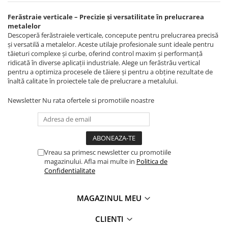
Masini de polizat bavuri cu perii
Accesorii pentru masini de ascutit
Accesorii universale
Exhaustoare statice
Prese de atelier
Ferăstraie verticale – Precizie și versatilitate în prelucrarea
Masini de rectificat plan
Accesorii pentru masini de gaurit
Masini combinate prelucrare lemn
Accesorii, mese si prelungiri lemn
metalelor
Roata englezeasca
Masini de rectificat plan
(multifunctionale lemn)
Accesorii pentru masini de slefuit
Descoperă ferăstraiele verticale, concepute pentru prelucrarea precisă
și versatilă a metalelor. Aceste utilaje profesionale sunt ideale pentru
Masini de rectificat rotund
Accesorii pentru masini de taiat
Masini combinate universale
tăieturi complexe și curbe, oferind control maxim și performanță
filete
Masini de satinat
ridicată în diverse aplicații industriale. Alege un ferăstrău vertical
Masini combinate: circulare de
Accesorii pentru mașini de găurit
pentru a optimiza procesele de tăiere și pentru a obține rezultate de
Masini de slefuit combinate
formatizat - freza
înaltă calitate în proiectele tale de prelucrare a metalului.
magnetice
Masini de slefuit cu banda
Masini de ascutit
Accesorii pentru strunguri
Masini de slefuit cu disc
Newsletter
Nu rata ofertele si promotiile noastre
Masini de ascutit cutite de abric
Accesorii polizor umed și uscat
Masini de slefuit cu mediu umed si
Masini de ascutit panze de circular
Accesorii generale
uscat
Dispozitive de avans mecanic
Masini de slefuit cutite de gravat
Accesorii masini de slefuit cutite
Masini aplicat cant
de gravat
Masini de tesit
Vreau sa primesc newsletter cu promotiile
Bancuri de lucru
magazinului. Afla mai multe in
Politica de
Masini pentru slefuit tevi
Accesorii pentru mașini de șlefuit
Confidentialitate
Masini universale de ascutit
Masini pentru despicat bustenii
Accesorii, mese si prelungiri metal
Polizoare de banc
Mese cu ghidaj si freze electrice
Benzi textile de șlefuit pentru
MAGAZINUL MEU
Masini de filetat
prelucrarea metalelor
Prese pentru rame
Masini pneumatice de filetat
CLIENTI
Instrumente de tăiere diferite
Standuri universale