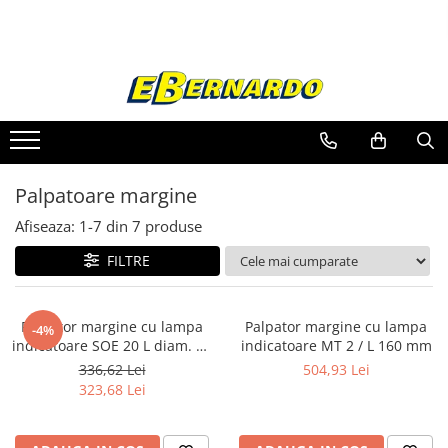
Toate Produsele
Prelucrare metal
Fierastraie pentru metal
Ferastraie mobile pentru metal
Palpatoare margine
Fierastraie prelucrare metal
Ferastraie orizontale pentru metal
Afiseaza:
1-
7
din
7
produse
Ferastraie circulare pentru metal
FILTRE
Dispozitive de sudare pentru panze
panglica
Ferastraie automate cu banda si
Palpator margine cu lampa
Palpator margine cu lampa
-4%
doua coloane
indicatoare SOE 20 L diam. 20
indicatoare MT 2 / L 160 mm
Ferastraie metal cu banda si taiere
mm / L 158 mm
336,62 Lei
504,93 Lei
dubla semiautomate
323,68 Lei
Ferastraie prelucrare metal cu
banda si taiere dubla