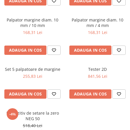
ADAUGA IN COS
ADAUGA IN COS
Ferastraie verticale
Strunguri pentru metal
Strunguri CNC
Palpator margine diam. 10
Palpator margine diam. 10
mm / 10 mm
mm / 4 mm
Strunguri cu cutie de viteze
168,31 Lei
168,31 Lei
Strunguri cu surub de ghidare
Strunguri de precizie
Strunguri metal cu freza
ADAUGA IN COS
ADAUGA IN COS
Strunguri universale
Strunguri universale cu afisaj
digital
Set 5 palpatoare de margine
Tester 2D
255,83 Lei
841,56 Lei
Strunguri universale cu viteza
variabila
Masini de gaurit
ADAUGA IN COS
ADAUGA IN COS
Masini de gaurit - Vario - cu masa
si coloana
Masini de gaurit cu angrenaj, masa
Dispozitiv de setare la zero
-4%
si coloana
NEG 50
518,40 Lei
Masini de gaurit cu coloana