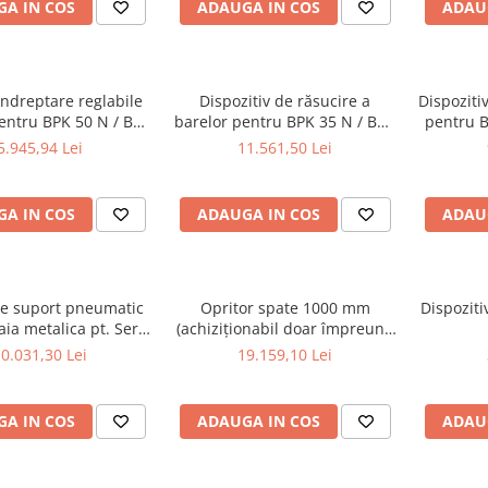
A IN COS
ADAUGA IN COS
ADAU
îndreptare reglabile
Dispozitiv de răsucire a
Dispoziti
ntru BPK 50 N / BPK
barelor pentru BPK 35 N / BPK
pentru B
50 N2
35 N2
5.945,94 Lei
11.561,50 Lei
A IN COS
ADAUGA IN COS
ADAU
e suport pneumatic
Opritor spate 1000 mm
Dispoziti
aia metalica pt. Seria
(achiziționabil doar împreună
HKS (doar o data cu
cu mașina)
0.031,30 Lei
19.159,10 Lei
masina)
A IN COS
ADAUGA IN COS
ADAU