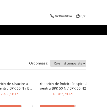
0730260454
0,00
Ordoneaza:
itiv de răsucire a
Dispozitiv de îndoire în spirală
entru BPK 50 N / BPK
pentru BPK 50 N / BPK 50 N2
50 N2
12.486,50 Lei
10.702,70 Lei