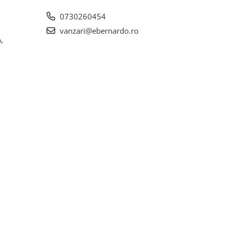
0730260454
vanzari@ebernardo.ro
,