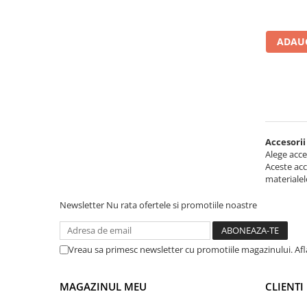
Masini de lustruit
Masini de polizat bavuri cu perii
ADAUG
Masini de rectificat plan
Masini de rectificat plan
Masini de rectificat rotund
Masini de satinat
Masini de slefuit combinate
Masini de slefuit cu banda
Accesorii
Alege acce
Masini de slefuit cu disc
Aceste acc
Masini de slefuit cu mediu umed si
materialelo
uscat
Newsletter
Nu rata ofertele si promotiile noastre
Masini de slefuit cutite de gravat
Masini de tesit
Masini pentru slefuit tevi
Vreau sa primesc newsletter cu promotiile magazinului. Af
Masini universale de ascutit
Polizoare de banc
MAGAZINUL MEU
CLIENTI
Masini de filetat