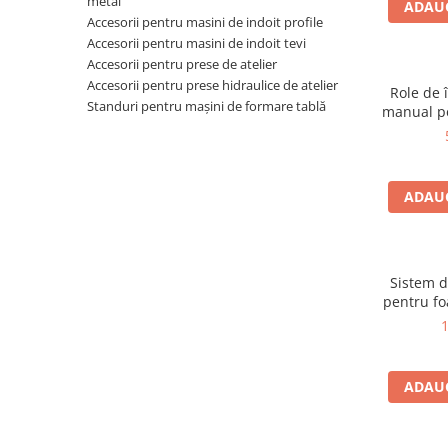
metal
Ferastraie verticale
ADAUG
Accesorii pentru masini de indoit profile
Strunguri pentru metal
Accesorii pentru masini de indoit tevi
Strunguri CNC
Accesorii pentru prese de atelier
Accesorii pentru prese hidraulice de atelier
Strunguri cu cutie de viteze
Role de 
Standuri pentru mașini de formare tablă
manual pe
Strunguri cu surub de ghidare
Strunguri de precizie
Strunguri metal cu freza
Strunguri universale
ADAUG
Strunguri universale cu afisaj
digital
Strunguri universale cu viteza
Sistem d
variabila
pentru fo
Masini de gaurit
HSB- / 
1
Masini de gaurit - Vario - cu masa
si coloana
ADAUG
Masini de gaurit cu angrenaj, masa
si coloana
Masini de gaurit cu coloana