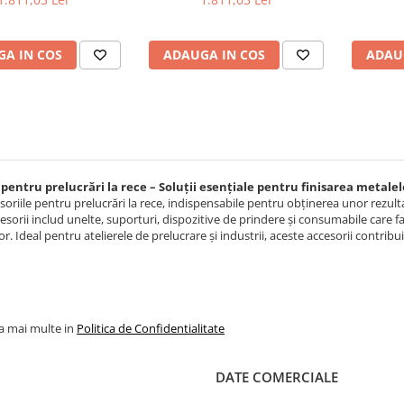
A IN COS
ADAUGA IN COS
ADAU
 pentru prelucrări la rece – Soluții esențiale pentru finisarea metalel
soriile pentru prelucrări la rece, indispensabile pentru obținerea unor rezulta
esorii includ unelte, suporturi, dispozitive de prindere și consumabile care f
r. Ideal pentru atelierele de prelucrare și industrii, aceste accesorii contribu
la mai multe in
Politica de Confidentialitate
DATE COMERCIALE