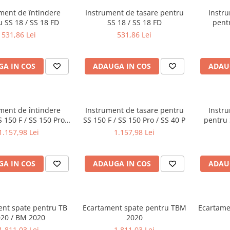
ment de întindere
Instrument de tasare pentru
Instru
 SS 18 / SS 18 FD
SS 18 / SS 18 FD
pentr
531,86 Lei
531,86 Lei
A IN COS
ADAUGA IN COS
ADAU
ment de întindere
Instrument de tasare pentru
Instru
 150 F / SS 150 Pro /
SS 150 F / SS 150 Pro / SS 40 P
pentru 
SS 40 P
1.157,98 Lei
1.157,98 Lei
A IN COS
ADAUGA IN COS
ADAU
ent spate pentru TB
Ecartament spate pentru TBM
Ecartame
20 / BM 2020
2020
1.811,03 Lei
1.811,03 Lei