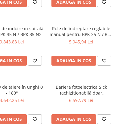
GA IN COS
ADAUGA IN COS
v de îndoire în spirală
Role de îndreptare reglabile
PK 35 N / BPK 35 N2
manual pentru BPK 35 N / BPK
35 N2
9.843,83 Lei
5.945,94 Lei
GA IN COS
ADAUGA IN COS
v de tăiere în unghi 0
Barieră fotoelectrică Sick
- 180°
(achiziționabilă doar
împreună cu mașina)
3.642,25 Lei
6.597,79 Lei
GA IN COS
ADAUGA IN COS