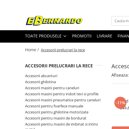
Toate Produsele
Prelucrare metal
TOATE PRODUSELE
PROMOTII
LIVRARE
FINA
Fierastraie pentru metal
Ferastraie mobile pentru metal
Home /
Accesorii prelucrari la rece
Fierastraie prelucrare metal
Ferastraie orizontale pentru metal
Acceso
ACCESORII PRELUCRARI LA RECE
Ferastraie circulare pentru metal
Afiseaza:
Accesorii abcanturi
Dispozitive de sudare pentru panze
Accesorii ghilotina
panglica
Accesorii masini pentru caneluri
Ferastraie automate cu banda si
Accesorii masini pentru indoit tevi si profile
doua coloane
Accesorii masini pneumatice pentru caneluri
Stand
-11%
Ferastraie metal cu banda si taiere
Accesorii pentru foarfece manuale
841,
dubla semiautomate
Accesorii pentru ghilotine motorizate
Ferastraie prelucrare metal cu
Accesorii pentru masini de bordurat
banda si taiere dubla
Accesorii pentru masini de imbinat si intins