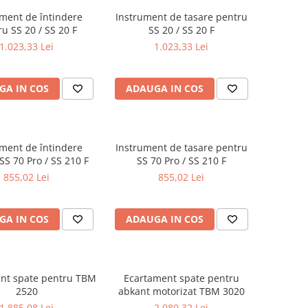
ment de întindere
Instrument de tasare pentru
u SS 20 / SS 20 F
SS 20 / SS 20 F
1.023,33 Lei
1.023,33 Lei
GA IN COS
ADAUGA IN COS
ment de întindere
Instrument de tasare pentru
SS 70 Pro / SS 210 F
SS 70 Pro / SS 210 F
855,02 Lei
855,02 Lei
GA IN COS
ADAUGA IN COS
nt spate pentru TBM
Ecartament spate pentru
2520
abkant motorizat TBM 3020
1.885,08 Lei
2.080,32 Lei