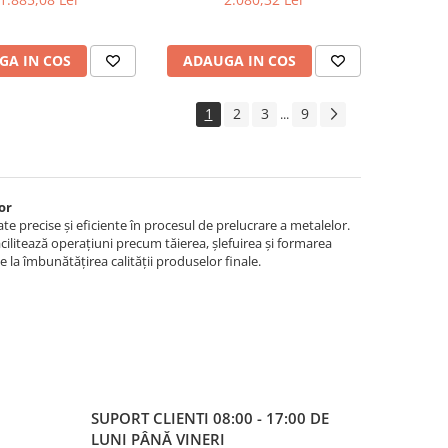
GA IN COS
ADAUGA IN COS
1
2
3
9
...
or
te precise și eficiente în procesul de prelucrare a metalelor.
acilitează operațiuni precum tăierea, șlefuirea și formarea
ie la îmbunătățirea calității produselor finale.
SUPORT CLIENTI
08:00 - 17:00 DE
LUNI PÂNĂ VINERI