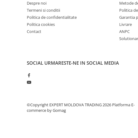
Despre noi
Metode de
Masini pneumatice de filetat
Termeni si conditii
Politica de
Masini electrice de filetat
Politica de confidentialitate
Garantia 
Exhaustor pentru aschii metal
Politica cookies
Livrare
Masini de gaurit cu talpa
Contact
ANPC
magnetica
Solutionare
Instalatii de spalare a pieselor
Accesorii prelucrare metal
SOCIAL
URMARESTE-NE IN SOCIAL MEDIA
Universale de strung si accesorii
pentru strunguri
Falci pentru 3 bacuri PS3/ PO3
Falci pentru 4 bacuri PS4/ PO4
Flanșă
Fălcile pentru 3-bacuri DK11
©Copyright EXPERT MOLDOVA TRADING 2026
Platforma E-
commerce by Gomag
Fălcile pentru 4-bacuri DK12
Mandrine independente
Mandrină cu 3 fălci din fontă
Mandrină cu 3 fălci din otel