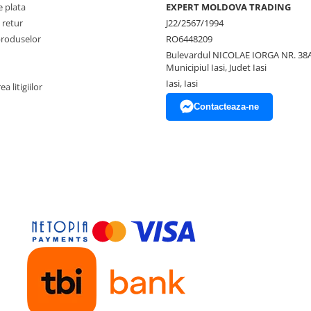
 plata
EXPERT MOLDOVA TRADING
 retur
J22/2567/1994
produselor
RO6448209
Bulevardul NICOLAE IORGA NR. 38A
Municipiul Iasi, Judet Iasi
Iasi, Iasi
a litigiilor
Contacteaza-ne