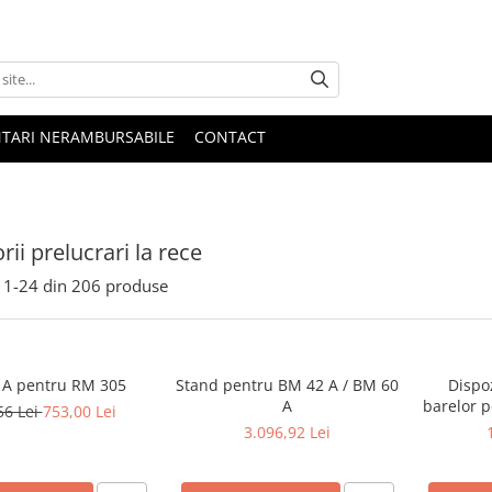
NTARI NERAMBURSABILE
CONTACT
rii prelucrari la rece
1-
24
din
206
produse
 A pentru RM 305
Stand pentru BM 42 A / BM 60
Dispoz
A
barelor p
56 Lei
753,00 Lei
3.096,92 Lei