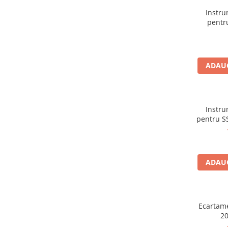
Masini de gaurit cu coloana si cap
Instru
de actionare
pentru
Masini de gaurit cu coloana si
curea de distributie
Masini de gaurit cu masa
ADAUG
Masini de gaurit cu stand si
coloana
Masini de gaurit radiale
Masini de gaurit si frezat
Instru
Masini de gaurit cu freza
pentru SS
Masini de frezat universale
Centre de prelucrare verticale CNC
Masini de frezat cu batiu
ADAUG
Masini de frezat multifunctionale
Masini de frezat universale SERVO
Masini de frezat verticale
Ecartam
Masini de slefuit metal
20
Masini de ascutit burghie