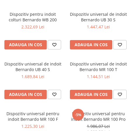
Ferastraie verticale
Strunguri pentru metal
Dispozitiv pentru indoit
Dispozitiv universal de indoit
Strunguri CNC
colturi Bernardo WB 200
Bernardo UB 30 S
Strunguri cu cutie de viteze
2.322,69 Lei
1.447,47 Lei
Strunguri cu surub de ghidare
Strunguri de precizie
ADAUGA IN COS
ADAUGA IN COS
Strunguri metal cu freza
Strunguri universale
Strunguri universale cu afisaj
Dispozitiv universal de indoit
Dispozitiv universal de indoit
Bernardo UB 40 S
Bernardo MR 100 T
digital
1.689,84 Lei
1.144,51 Lei
Strunguri universale cu viteza
variabila
Masini de gaurit
ADAUGA IN COS
ADAUGA IN COS
Masini de gaurit - Vario - cu masa
si coloana
Masini de gaurit cu angrenaj, masa
Dispozitiv universal pentru
Dispozitiv universal pentru
-5%
si coloana
indoit Bernardo MR 100 F
indoit Bernardo MR 100 Pro
1.225,30 Lei
1.986,07 Lei
Masini de gaurit cu coloana