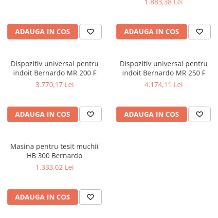
1.883,38 Lei
Masini de gaurit cu coloana si cap
de actionare
Masini de gaurit cu coloana si
ADAUGA IN COS
ADAUGA IN COS
curea de distributie
Masini de gaurit cu masa
Masini de gaurit cu stand si
Dispozitiv universal pentru
Dispozitiv universal pentru
coloana
indoit Bernardo MR 200 F
indoit Bernardo MR 250 F
3.770,17 Lei
4.174,11 Lei
Masini de gaurit radiale
Masini de gaurit si frezat
Masini de gaurit cu freza
ADAUGA IN COS
ADAUGA IN COS
Masini de frezat universale
Centre de prelucrare verticale CNC
Masina pentru tesit muchii
Masini de frezat cu batiu
HB 300 Bernardo
Masini de frezat multifunctionale
1.333,02 Lei
Masini de frezat universale SERVO
Masini de frezat verticale
ADAUGA IN COS
Masini de slefuit metal
Masini de ascutit burghie