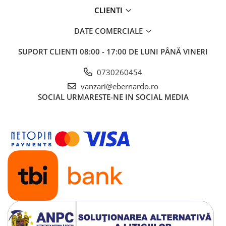
Masini pneumatice de filetat
CLIENTI
Masini electrice de filetat
DATE COMERCIALE
Exhaustor pentru aschii metal
Masini de gaurit cu talpa
SUPORT CLIENTI
08:00 - 17:00 DE LUNI PÂNĂ VINERI
magnetica
0730260454
Instalatii de spalare a pieselor
vanzari@ebernardo.ro
Accesorii prelucrare metal
SOCIAL
URMARESTE-NE IN SOCIAL MEDIA
Universale de strung si accesorii
pentru strunguri
Falci pentru 3 bacuri PS3/ PO3
Falci pentru 4 bacuri PS4/ PO4
Flanșă
Fălcile pentru 3-bacuri DK11
Fălcile pentru 4-bacuri DK12
Mandrine independente
Mandrină cu 3 fălci din fontă
Mandrină cu 3 fălci din otel