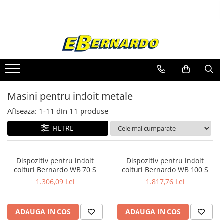
Toate Produsele
Prelucrare metal
Fierastraie pentru metal
Ferastraie mobile pentru metal
Masini pentru indoit metale
Fierastraie prelucrare metal
Ferastraie orizontale pentru metal
Afiseaza:
1-
11
din
11
produse
Ferastraie circulare pentru metal
FILTRE
Dispozitive de sudare pentru panze
panglica
Ferastraie automate cu banda si
Dispozitiv pentru indoit
Dispozitiv pentru indoit
doua coloane
colturi Bernardo WB 70 S
colturi Bernardo WB 100 S
Ferastraie metal cu banda si taiere
1.306,09 Lei
1.817,76 Lei
dubla semiautomate
Ferastraie prelucrare metal cu
banda si taiere dubla
ADAUGA IN COS
ADAUGA IN COS