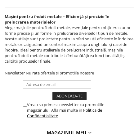
Masini de lustruit
Masini de polizat bavuri cu perii
Mașini pentru îndoit metale – Eficiență și precizie în
prelucrarea materialelor
Masini de rectificat plan
Alege mașinile pentru îndoit metale, esențiale pentru obținerea unor
Masini de rectificat plan
forme precise și uniforme în prelucrarea diverselor tipuri de metale.
Aceste utilaje sunt proiectate pentru a oferi soluții eficiente în îndoirea
Masini de rectificat rotund
metalelor, asigurând un control maxim asupra unghiului și razei de
Masini de satinat
îndoire. Ideal pentru atelierele de prelucrare industrială, mașinile
Masini de slefuit combinate
pentru îndoit metale contribuie la îmbunătățirea funcționalității și
calității produselor finale.
Masini de slefuit cu banda
Masini de slefuit cu disc
Newsletter
Nu rata ofertele si promotiile noastre
Masini de slefuit cu mediu umed si
uscat
Masini de slefuit cutite de gravat
Masini de tesit
Vreau sa primesc newsletter cu promotiile
Masini pentru slefuit tevi
magazinului. Afla mai multe in
Politica de
Confidentialitate
Masini universale de ascutit
Polizoare de banc
MAGAZINUL MEU
Masini de filetat