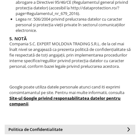
abrogare a Directivei 95/46/CE (Regulamentul general privind
protecția datelor) (accesibil la http://dataprotection.ro/?
page=Regulamentul_nr_679_2016).
Legea nr. 506/2004 privind prelucrarea datelor cu caracter
personal și protecția vieții private în sectorul comunicațiilor
electronice.
5. NOTĂ
Compania S.C. EXPERT MOLDOVA TRADING S.R.L. de la cel mai
înalt nivel se angajează ca prezenta politică de confidențialitate să
fie respectată de toți angajații, prin implementarea procedurilor
interne specifice/regulilor privind protecția datelor cu caracter
personal, conform bazei legale privind prelucrarea acestora.
Google poate utiliza datele personale atunci cand iti exprimi
consimtamantul pe site. Pentru mai multe informatii, consulta
Site-ul Google privind responsabilitatea datelor pentru
companii
.
Politica de Confidentialitate