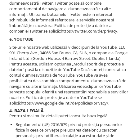
dumneavoastră Twitter, Twitter poate să combine
comportamentul de navigare al dumneavoastră cu alte
informații. Utilizarea butoanelor Twitter este în interesul
schimbului de informații referitoare la serviciile noastre și
îmbunătățirea acestora. Politica de protecție a datelor a
companiei Twitter se aplică::https://twitter.com/de/privacy.
e. YOUTUBE
Site-urile noastre web utilizează videoclipuri de la YouTube, LLC
901 Cherry Ave., 94066 San Bruno, CA, SUA, o companie a Google
Ireland Ltd. (Gordon House, 4 Barrow Street, Dublin, Irlanda).
Pentru aceasta, utilizăm opțiunea „Modul sporit de protecție a
datelor” pusă la dispoziție de YouTube Dacă sunteți conectat cu
contul dumneavoastră de YouTube, YouTube va avea
posibilitatea de a combina comportamentul dumneavoastră de
navigare cu alte informații. Utilizarea videoclipurilor YouTube
servește scopului oferirii unei reprezentări rezonabile a serviciilor
noastre. Politica de protecție a datelor YouTube se
aplică:https://www.google.de/intl/de/policies/privacy/.
4. BAZA LEGALĂ
Pentru și mai multe detalii puteți consulta baza legală:
Regulamentul (UE) 2016/679 privind protecția persoanelor
fizice în ceea ce privește prelucrarea datelor cu caracter
personal și privind libera circulație a acestor date și de