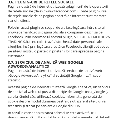
3.6. PLUGIN-URI DE REȚELE SOCIALE
Pagina noastră de internet utilizează „plugin-uri” de la operatorii
de rețele sociale (de ex.: www.facebook.com). Toate plugin-urile
de rețele sociale de pe pagina noastră de internet sunt marcate
clar și distinct.
Folosim acest plugin cu scopul de a a face legătura între site-ul
www.ebernardo.ro și pagina oficială a companiei deschisă pe
Facebook. Prin intermediul acestui plugin, S.C. EXPERT MOLDOVA
TRADING S.R.L. nu colectează / stochează date personale ale
clienților, însă prin legătura creată cu Facebook, clienții pot vedea
pe site-ul nostru o parte din prietenii lor care apreciază pagina
eBernardo.
3.7. SERVICIUL DE ANALIZĂ WEB GOOGLE
ADWORDS/ANALYTICS
Pagina noastră de internet utilizează serviciul de analiză web
„Google Adwords/Analytics“ al societății Google Inc., în scop
statistic.
Această pagină de internet utilizează Google Analytics, un serviciu
de analiză al web-ului pus la dispoziție de Google, Inc. („Google”),
care la rândul său, utilizează cookies. Informația generată de
cookie despre modul dumneavoastră de utilizare al site-ului va fi
transmis și stocat pe serverele Google din SUA.
În cazul în care anonimizarea adresei IP este activată, IP-ul
dumneavoastră va fi scurtat în spațiul statelor membre al Uniunii