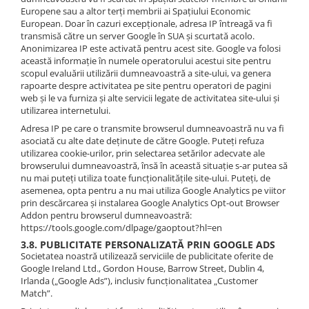
Europene sau a altor terți membrii ai Spațiului Economic
European. Doar în cazuri excepționale, adresa IP întreagă va fi
transmisă către un server Google în SUA și scurtată acolo.
Anonimizarea IP este activată pentru acest site. Google va folosi
această informație în numele operatorului acestui site pentru
scopul evaluării utilizării dumneavoastră a site-ului, va genera
rapoarte despre activitatea pe site pentru operatori de pagini
web și le va furniza și alte servicii legate de activitatea site-ului și
utilizarea internetului.
Adresa IP pe care o transmite browserul dumneavoastră nu va fi
asociată cu alte date deținute de către Google. Puteți refuza
utilizarea cookie-urilor, prin selectarea setărilor adecvate ale
browserului dumneavoastră, însă în această situație s-ar putea să
nu mai puteți utiliza toate funcționalitățile site-ului. Puteți, de
asemenea, opta pentru a nu mai utiliza Google Analytics pe viitor
prin descărcarea și instalarea Google Analytics Opt-out Browser
Addon pentru browserul dumneavoastră:
https://tools.google.com/dlpage/gaoptout?hl=en
3.8. PUBLICITATE PERSONALIZATĂ PRIN GOOGLE ADS
Societatea noastră utilizează serviciile de publicitate oferite de
Google Ireland Ltd., Gordon House, Barrow Street, Dublin 4,
Irlanda („Google Ads”), inclusiv funcționalitatea „Customer
Match”.