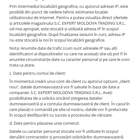
Masini electrice de filetat
Lame de ferastrau cu varf din
Prin intermediul localizării geografice, cu ajutorul adresei IP, este
Exhaustor pentru aschii metal
carbura
posibilă din punct de vedere tehnic estimarea locației
utilizatorului de internet. Pentru a putea vizualiza direct ofertele
Masini de gaurit cu talpa
Lame de ferăstrău cu acoperire
și articolele magazinului S.C. EXPERT MOLDOVA TRADING S.R.L.
magnetica
TiN
cel mai apropiat, este stocată și utilizată adresa IP în scopul
localizării geografice. După finalizarea sesiunii în curs, adresa IP
Instalatii de spalare a pieselor
Panze de taiere cu banda verticala
nu este stocată la noi în scopul localizării geografice.
Panze de taiere metal pentru
Nota: Anumite date de trafic (cum sunt adresele IP sau alți
ferastraie
identificatori ai dispozitivelor cu care ne accesați site-ul) pot fi în
anumite circumstanțe date cu caracter personal și pe care le vom
Roti de lustruit
trata ca atare.
Standuri pentru ferăstraie cu
c. Date pentru contul de client:
bandă
În momentul creării unui cont de client cu ajutorul opțiunii „client
nou“, datele dumneavoastră vor fi salvate în baza de date a
Standuri pentru mașini de găurit și
companiei. S.C. EXPERT MOLDOVA TRADING S.R.L. Aveți
frezat
posibilitatea de a solicita oricând ștergerea datelor
dumneavoastră și a contului dumneavoastră de client. În cazul în
Standuri pentru mașini de șlefuit
care plasați o comandă pe site-ul nostru, datele vor fi prelucrate
Standuri pentru strunguri metal
în scopul desfășurării cu succes a procesului de vânzare.
d. Date pentru plasarea unei comenzi:
Unelte striere
Datele cu caracter personal stocate vor fi utilizate în scopul
derulării contractelor și procesării solicitărilor dumneavoastră.