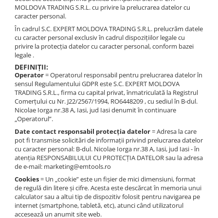
role
Instrumente de prindere
MOLDOVA TRADING S.R.L. cu privire la prelucrarea datelor cu
Grilajele de protectie pentru
Cutite de rindeluit
Foarfeca ghilotina hidraulica
Strunguri CNC
Accesorii pentru masini de indoit
Stivuitoare
caracter personal.
Masini pentru slefuit lemn
polizoare
Dispozitive de prindere pentru
Accesorii si consumabile dispozitiv
Ghilotina hidraulica cu taiere
profile
Strunguri cu cutie de viteze
În cadrul S.C. EXPERT MOLDOVA TRADING S.R.L. prelucrăm datele
unelte
de avans
oscilanta
Masini de slefuit cu banda si disc
Grilajele de protectie pentru
cu caracter personal exclusiv în cadrul dispozițiilor legale cu
Strunguri cu surub de ghidare
Accesorii pentru masini de indoit
strung
Elemente de prindere mecanică
Ghilotina hidraulica cu unghi de
Masini de slefuit cu valt
privire la protecția datelor cu caracter personal, conform bazei
Accesorii si consumabile
tevi
Strunguri de precizie
taiere reglabil
legale .
Fălci pentru PHV / VHV
exhaustor
Grilajele de protectie prese si alte
Masini de slefuit lemn cu disc
Strunguri metal cu freza
Accesorii pentru prese de atelier
DEFINIȚII:
Ghilotine industriale cu motor
masini
Menghine
Masini de slefuit parchet
Accesorii sac colector
Operator
= Operatorul responsabil pentru prelucrarea datelor în
Strunguri universale
Accesorii pentru prese hidraulice
Mese rotative / mese inclinabile /
Ghilotine pneumatice
sensul Regulamentului GDPR este S.C. EXPERT MOLDOVA
Masini de slefuit pe cant
Furtunuri exhaustare
Strunguri universale cu afisaj
de atelier
Etape XY
TRADING S.R.L., firma cu capital privat, înmatriculată la Registrul
Masini pentru slefuit cu ax oscilant
Accesorii si consumabile ferastrau
Guri de lup
digital
Comerțului cu Nr. J22/2567/1994, RO6448209 , cu sediul în B-dul.
Standuri pentru mașini de formare
Papusa mobila / con de centrare
circular
Rindeluire
Nicolae Iorga nr.38 A, Iasi, jud Iasi denumit în continuare
Strunguri universale cu viteza
Masini combinate decupare si
tablă
Instrumente de masurare
„Operatorul”.
variabila
Accesorii si consumabile ferastrau
stantare
Masini pentru rindeluire si
Date contact responsabil protecția datelor
= Adresa la care
Afisaj digital
panglica
Masini de gaurit
degrosare cu arbore elicoidal
Masini de imbinat si intins metal
pot fi transmise solicitări de informații privind prelucrarea datelor
Bloc ecartament, masurare și
Masini pentru degrosare cu arbore
Benzi de ferastrau pentru lemn
Masini de gaurit - Vario - cu masa
cu caracter personal: B-dul. Nicolae Iorga nr.38 A, Iasi, jud Iasi - în
Masini de roluit profile
testare
elicoidal
atenția RESPONSABILULUI CU PROTECȚIA DATELOR sau la adresa
si coloana
Seturi de dalta
de e-mail: marketing@emtools.ro
Dispozitiv de testare
Masini manuale de roluit profile
Masini pentru grosime
Masini de gaurit cu angrenaj, masa
Accesorii si consumabile freza
Cookies
= Un „cookie” este un fișier de mici dimensiuni, format
Indicatoare înălțime
Masini motorizate de roluit profile
si coloana
Masini pentru rindeluire
Accesorii si consumabile masina
de regulă din litere și cifre. Acesta este descărcat în memoria unui
Indicator cadran / Baze magnetice
Masini de roluit tabla
Masini de gaurit cu coloana
Masini pentru rindeluire si
calculator sau a altui tip de dispozitiv folosit pentru navigarea pe
de mortezat
degrosare
Masurare
internet (smartphone, tabletă, etc), atunci când utilizatorul
Masini de gaurit cu coloana si cap
Masini manuale de roluit tabla
Accesorii masini de gaurit cu dalta
accesează un anumit site web.
de actionare
Strunjire
Micrometru