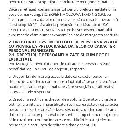
pentru realizarea scopurilor de prelucrare menționate mai sus.
Dacă vă retrageți consimțământul pentru prelucrarea datelor în
scop de marketing, S.C. EXPERT MOLDOVA TRADING S.R.L va
înceta prelucrarea datelor dumneavoastră cu caracter personal în
acest scop, fără însă a afecta prelucrările desfășurate de S.C.
EXPERT MOLDOVA TRADING S.R.L pe baza consimțământului
exprimat de către dumneavoastră înainte de retragerea acestuia.
2. DREPTURILE DVS. ÎN CALITATE DE PERSOANĂ VIZATĂ
CU PRIVIRE LA PRELUCRAREA DATELOR CU CARACTER
PERSONAL FURNIZATE:
2.1. DREPTURILE PERSOANEI VIZATE ȘI CUM POT FI
EXERCITATE
Potrivit Regulamentului GDPR, în calitate de persoană vizată
beneficiați de un cumul de drepturi, respectiv:
a. Dreptul la informare și acces la date cu caracter personal:
dreptul de a obține o confirmare a faptului că se prelucrează sau
nu date cu caracter personal care vă privesc și, în caz afirmativ,
acces la datele respective.
b. Dreptul la rectificare: dreptul de a solicita Operatorului și de a
obține, fără întârzieri nejustificate, rectificarea datelor cu caracter
personal inexacte care vă privesc și/sau de a obține completarea
datelor cu caracter personal care sunt incomplete, cu mențiunea
că în cazul unui cont online aceste modificări le puteți efectua
personal din secțiunea de editare a datelor contului.