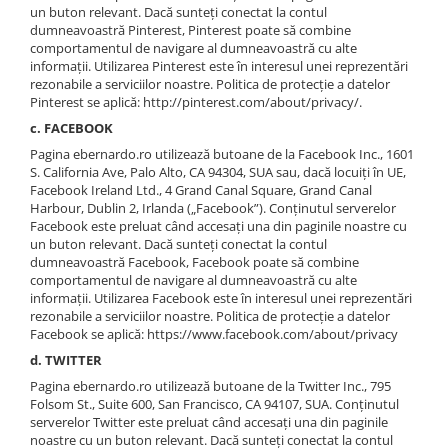
un buton relevant. Dacă sunteți conectat la contul
dumneavoastră Pinterest, Pinterest poate să combine
comportamentul de navigare al dumneavoastră cu alte
informații. Utilizarea Pinterest este în interesul unei reprezentări
rezonabile a serviciilor noastre. Politica de protecție a datelor
Pinterest se aplică: http://pinterest.com/about/privacy/.
c. FACEBOOK
Pagina ebernardo.ro utilizează butoane de la Facebook Inc., 1601
S. California Ave, Palo Alto, CA 94304, SUA sau, dacă locuiți în UE,
Facebook Ireland Ltd., 4 Grand Canal Square, Grand Canal
Harbour, Dublin 2, Irlanda („Facebook”). Conținutul serverelor
Facebook este preluat când accesați una din paginile noastre cu
un buton relevant. Dacă sunteți conectat la contul
dumneavoastră Facebook, Facebook poate să combine
comportamentul de navigare al dumneavoastră cu alte
informații. Utilizarea Facebook este în interesul unei reprezentări
rezonabile a serviciilor noastre. Politica de protecție a datelor
Facebook se aplică: https://www.facebook.com/about/privacy
d. TWITTER
Pagina ebernardo.ro utilizează butoane de la Twitter Inc., 795
Folsom St., Suite 600, San Francisco, CA 94107, SUA. Conținutul
serverelor Twitter este preluat când accesați una din paginile
noastre cu un buton relevant. Dacă sunteți conectat la contul