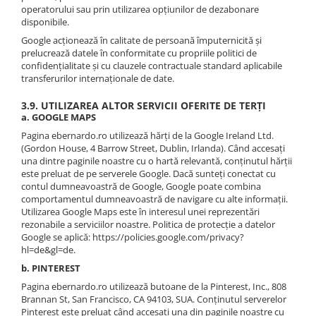
operatorului sau prin utilizarea opțiunilor de dezabonare
disponibile.
Google acționează în calitate de persoană împuternicită și
prelucrează datele în conformitate cu propriile politici de
confidențialitate și cu clauzele contractuale standard aplicabile
transferurilor internaționale de date.
3.9. UTILIZAREA ALTOR SERVICII OFERITE DE TERȚI
a. GOOGLE MAPS
Pagina ebernardo.ro utilizează hărți de la Google Ireland Ltd.
(Gordon House, 4 Barrow Street, Dublin, Irlanda). Când accesați
una dintre paginile noastre cu o hartă relevantă, conținutul hărții
este preluat de pe serverele Google. Dacă sunteți conectat cu
contul dumneavoastră de Google, Google poate combina
comportamentul dumneavoastră de navigare cu alte informații.
Utilizarea Google Maps este în interesul unei reprezentări
rezonabile a serviciilor noastre. Politica de protecție a datelor
Google se aplică: https://policies.google.com/privacy?
hl=de&gl=de.
b. PINTEREST
Pagina ebernardo.ro utilizează butoane de la Pinterest, Inc., 808
Brannan St, San Francisco, CA 94103, SUA. Conținutul serverelor
Pinterest este preluat când accesați una din paginile noastre cu