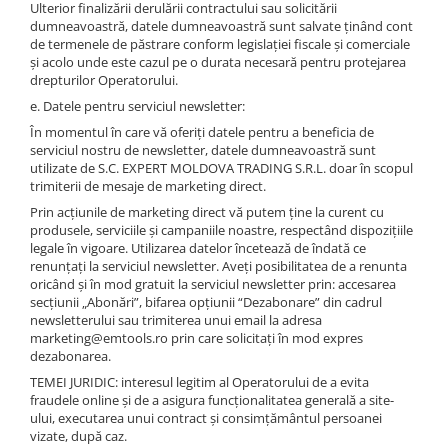
Ulterior finalizării derulării contractului sau solicitării
dumneavoastră, datele dumneavoastră sunt salvate ținând cont
de termenele de păstrare conform legislației fiscale și comerciale
și acolo unde este cazul pe o durata necesară pentru protejarea
drepturilor Operatorului.
e. Datele pentru serviciul newsletter:
În momentul în care vă oferiți datele pentru a beneficia de
serviciul nostru de newsletter, datele dumneavoastră sunt
utilizate de S.C. EXPERT MOLDOVA TRADING S.R.L. doar în scopul
trimiterii de mesaje de marketing direct.
Prin acțiunile de marketing direct vă putem ține la curent cu
produsele, serviciile și campaniile noastre, respectând dispozițiile
legale în vigoare. Utilizarea datelor încetează de îndată ce
renunțați la serviciul newsletter. Aveți posibilitatea de a renunta
oricând și în mod gratuit la serviciul newsletter prin: accesarea
secțiunii „Abonări”, bifarea opțiunii “Dezabonare” din cadrul
newsletterului sau trimiterea unui email la adresa
marketing@emtools.ro prin care solicitați în mod expres
dezabonarea.
TEMEI JURIDIC: interesul legitim al Operatorului de a evita
fraudele online și de a asigura funcționalitatea generală a site-
ului, executarea unui contract și consimțământul persoanei
vizate, după caz.