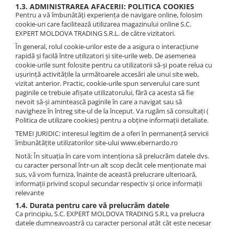
1.3. ADMINISTRAREA AFACERII: POLITICA COOKIES
Pentru a vă îmbunătăți experiența de navigare online, folosim
cookie-uri care facilitează utilizarea magazinului online S.C.
EXPERT MOLDOVA TRADING S.R.L. de către vizitatori.
În general, rolul cookie-urilor este de a asigura o interacțiune
rapidă și facilă între utilizatori și site-urile web. De asemenea
cookie-urile sunt folosite pentru ca utilizatorii să-și poate relua cu
ușurință activitățile la următoarele accesări ale unui site web,
vizitat anterior. Practic, cookie-urile spun serverului care sunt
paginile ce trebuie afișate utilizatorului, fără ca acesta să fie
nevoit să-și amintească paginile în care a navigat sau să
navigheze în întreg site-ul de la început. Va rugăm să consultați (
Politica de utilizare cookies) pentru a obține informații detaliate.
TEMEI JURIDIC: interesul legitim de a oferi în permanență servicii
îmbunătățite utilizatorilor site-ului www.ebernardo.ro
Notă: În situația în care vom intenționa să prelucrăm datele dvs.
cu caracter personal într-un alt scop decât cele menționate mai
sus, vă vom furniza, înainte de această prelucrare ulterioară,
informații privind scopul secundar respectiv și orice informații
relevante
1.4. Durata pentru care vă prelucrăm datele
Ca principiu, S.C. EXPERT MOLDOVA TRADING S.R.L va prelucra
datele dumneavoastră cu caracter personal atât cât este necesar