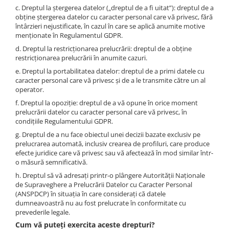
c. Dreptul la ștergerea datelor („dreptul de a fi uitat”): dreptul de a
obține ștergerea datelor cu caracter personal care vă privesc, fără
întârzieri nejustificate, în cazul în care se aplică anumite motive
menționate în Regulamentul GDPR.
d. Dreptul la restricționarea prelucrării: dreptul de a obține
restricționarea prelucrării în anumite cazuri.
e. Dreptul la portabilitatea datelor: dreptul de a primi datele cu
caracter personal care vă privesc și de a le transmite către un al
operator.
f. Dreptul la opoziție: dreptul de a vă opune în orice moment
prelucrării datelor cu caracter personal care vă privesc, în
condițiile Regulamentului GDPR.
g. Dreptul de a nu face obiectul unei decizii bazate exclusiv pe
prelucrarea automată, inclusiv crearea de profiluri, care produce
efecte juridice care vă privesc sau vă afectează în mod similar într-
o măsură semnificativă.
h. Dreptul să vă adresați printr-o plângere Autorității Naționale
de Supraveghere a Prelucrării Datelor cu Caracter Personal
(ANSPDCP) în situația în care considerați că datele
dumneavoastră nu au fost prelucrate în conformitate cu
prevederile legale.
Cum vă puteți exercita aceste drepturi?