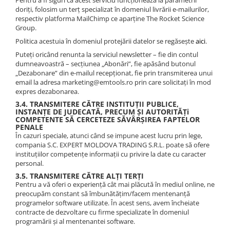
doriți, folosim un terț specializat în domeniul livrării e-mailurilor,
respectiv platforma MailChimp ce aparține The Rocket Science
Group.
Politica acestuia în domeniul protejării datelor se regăsește
aici
.
Puteți oricând renunta la serviciul newsletter – fie din contul
dumneavoastră – secțiunea „Abonări”, fie apăsând butonul
„Dezabonare” din e-mailul recepționat, fie prin transmiterea unui
email la adresa marketing@emtools.ro prin care solicitați în mod
expres dezabonarea.
3.4. TRANSMITERE CĂTRE INSTITUȚII PUBLICE,
INSTANȚE DE JUDECATĂ, PRECUM ȘI AUTORITĂȚi
COMPETENTE SĂ CERCETEZE SĂVÂRȘIREA FAPTELOR
PENALE
În cazuri speciale, atunci când se impune acest lucru prin lege,
compania S.C. EXPERT MOLDOVA TRADING S.R.L. poate să ofere
instituțiilor competențe informații cu privire la date cu caracter
personal.
3.5. TRANSMITERE CĂTRE ALȚI TERȚI
Pentru a vă oferi o experiență cât mai plăcută în mediul online, ne
preocupăm constant să îmbunătățim/facem mentenanță
programelor software utilizate. În acest sens, avem încheiate
contracte de dezvoltare cu firme specializate în domeniul
programării și al mentenantei software.