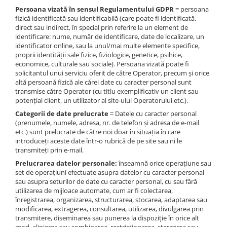
Masini motorizate de roluit tabla
Capete de gaurit
Persoana vizată în sensul Regulamentului GDPR
= persoana
Masini de gaurit cu coloana si
Micrometru de adancime
Strunguri cu dispozitiv de copiere
Masini de zencuit
fizică identificată sau identificabilă (care poate fi identificată,
Accesorii si consumabile masina
curea de distributie
Micrometru de interior
direct sau indirect, în special prin referire la un element de
Strunguri pentru lemn
de slefuit si ascutit
Masini pentru caneluri
Masini de gaurit cu masa
identificare: nume, număr de identificare, date de localizare, un
Nivele
Masini de gaurit, scobit si
identificator online, sau la unul/mai multe elemente specifice,
Accesorii pentru masinile de
Masini de gaurit cu stand si
Masini pentru indoit metale
mortezat
Palpatoare margine
proprii identității sale fizice, fiziologice, genetice, psihice,
ascutit si slefuit
coloana
Dispozitive pentru indoire colturi
economice, culturale sau sociale). Persoana vizată poate fi
Placi de granit de suprafață
Masini de gaurit multiplu
Benzi de slefuit pentru lemn
Masini de gaurit radiale
solicitantul unui serviciu oferit de către Operator, precum și orice
Dispozitive universale pentru
Prisma
Masini de gaurit pentru balamale
altă persoană fizică ale cărei date cu caracter personal sunt
Discuri cu perii din oțel
Masini de gaurit si frezat
indoire
transmise către Operator (cu titlu exemplificativ un client sau
Raportor
Masini de mortezat
Discuri de slefuit pentru lemn
Masini de gaurit cu freza
Masini pentru tesit muchii
potențial client, un utilizator al site-ului Operatorului etc.).
Set unelte de masurare
Masini frezat caneluri - canal de
Discuri de şlefuire pentru lemn
Masini de frezat universale
Masini pentru indoit tevi
Categorii de date prelucrate
= Datele cu caracter personal
pana
Instrumente de decupare
Discuri de șlefuit
(prenumele, numele, adresa, nr. de telefon și adresa de e-mail
Centre de prelucrare verticale CNC
metalelor
Prese
Masini pentru gaurit
etc.) sunt prelucrate de către noi doar în situația în care
Discuri de șlefuit pentru polizor
Masini de frezat cu batiu
introduceți aceste date într-o rubrică de pe site sau ni le
Aspirare
Instrumente de frezat
Prese cu dorn
banc
transmiteți prin e-mail.
Masini de frezat multifunctionale
Instrumente de găurit
Prese de atelier pneumatice
Ciclon interceptor
Pasta de lustruit
Prelucrarea datelor personale:
înseamnă orice operațiune sau
Masini de frezat universale SERVO
Tarozi si filiere
Prese hidraulice de atelier cu
Exhaustoare ciclon
Set de lustruit
set de operațiuni efectuate asupra datelor cu caracter personal
Masini de frezat verticale
cilindru fix
sau asupra seturilor de date cu caracter personal, cu sau fără
Accesorii utilaje
Exhaustoare cu cartus de filtrare
Accesorii si consumabile strung
utilizarea de mijloace automate, cum ar fi colectarea,
Masini de slefuit metal
Prese hidraulice de atelier cu
pentru lemn
Exhaustoare masa
Accesorii masini de gaurit si frezat
înregistrarea, organizarea, structurarea, stocarea, adaptarea sau
cilindru mobil
Masini de ascutit burghie
modificarea, extragerea, consultarea, utilizarea, divulgarea prin
Accesorii pentru strunguri
Exhaustoare mobile
Accesorii pentru ferastraie
Prese hidraulice de indoit tabla tip
transmitere, diseminarea sau punerea la dispoziție în orice alt
Masini de lustruit
mecanice cu banda si disc
Prindere mandrine
Exhaustoare radiale
abkant
mod, alinierea sau combinarea, restricționarea, ștergerea sau