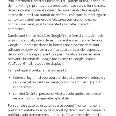
Prin intermediul acestei funcționalități, putem utiliza, în scopuri
de marketing și promovare a produselor sau serviciilor noastre,
date de contact furnizate direct de către clienți (de exemplu:
adresa de e-mail sau număr de telefon), colectate în mod legal în
contextul relației comerciale (plasarea comenzilor, crearea
contului de client, solicitări de ofertă sau alte interacțiuni
comerciale).
Datele sunt transmise către Google într-o formă criptată (hash-
uită), utilizând algoritmi de securitate standardizați, astfel încât
Google nu primește datele în formă lizibilă. Aceste date sunt
utilizate exclusiv pentru a verifica dacă persoanele respective
dețin conturi Google și pentru a permite afișarea de reclame
relevante în serviciile Google (de exemplu: Google Search,
YouTube, Gmail, rețeaua de display).
Temeiul legal al prelucrării îl reprezintă:
interesul legitim al operatorului de a-și promova produsele și
serviciile către clienții existenți, conform art. 6 alin. (1) lit. f
GDPR, și/sau
consimțământul persoanei vizate, acolo unde acesta este
necesar conform legislației aplicabile.
Persoanele vizate au dreptul de a se opune în orice moment
prelucrării datelor în scop de marketing direct, inclusiv creării de
profiluri, prin transmiterea unei solicitări la adresa de e-mail a