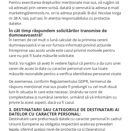
Pentru exercitarea drepturilor menționate mai sus, vă rugăm să
vă adresați prin cerere scrisă, datată și semnată la adresa e-mail:
marketing@emtools.ro, ori la adresa poștală: B-dul. Nicolae Iorga
nr.38 A, Iasi, jud Iasi, în atenția responsabilului cu protecția
datelor.
În cât timp răspundem solicitărilor transmise de
dumneavoastră?
În termen de cel mult o lună calculat de la primirea cererii
dumneavoastră vi se vor furniza informații privind acțiunile
întreprinse sau acolo unde este cazul privind motivele pentru
care nu pot fi luate măsurile solicitate.
Notă: Va rugăm să aveți în vedere faptul că pentru a da curs unei
cereri de acces la date cu caracter personal vom lua toate
măsurile rezonabile pentru a verifica identitatea persoanei vizate.
De asemenea, conform Regulamentului GDPR, termenul de
răspuns menționat mai sus poate fi prelungit cu cel mult două
luni în situația în care este necesar, ținându-se cont de
complexitatea și numărul cererilor, urmând să vă informăm cu
privire la acest aspect, dacă va fi cazul.
3. DESTINATARII SAU CATEGORIILE DE DESTINATARI AI
DATELOR CU CARACTER PERSONAL:
Destinatarii care prelucrează datele cu caracter personal în cadrul
Uniunii Europene au obligația respectării acelorași prevederi
legale, oferind același nivel de protecție ca și Operatorul.