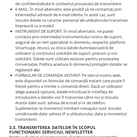
de confidențialitate în contextul procesului de transmitere.
E-MAIL: În mod alternativ, este posibil să ne contactați prin
intermediul adresolr de e-mail oferite. În acest caz, sunt
stocate datele cu caracter personal ale utilizatorului transmise
împreună cu e-mailul.
INSTRUMENT DE SUPORT: În mod alternativ, ne puteți
contacta prin intermediul instrumentului nostru de suport,
asigurat de un tert specializat in domeniu, respectiv platform
Smartsupp. Atunci, va stoca datele dumneavoastră de
utilizator și conținutul solicitării de suport, precum și ora
solicitării. Datele sunt utilizate exclusiv pentru procesarea
conversației. Politica acestuia în domeniul protejării datelor se
regăsește
aici
.
FORMULAR DE COMANDA INSTANT: Pe site-ul nostru web,
este disponibil un formular de comandă instant care poate fi
folosit pentru a trimite o comandă direct. Dacă un utilizator
alege această opțiune, datele introduse în interfața de
introducere a datelor vor fi transmise către noi și stocate.
Aceste date sunt: adresa de e-mail si nr de telefon.
Suplimentar, la momentul trimiterii mesajului sunt stocate
următoarele date: adresa IP a utilizatorului, data și momentul
transmiterii.
3.3. TRANSMITEREA DATELOR ÎN SCOPUL
FUNCȚIONARII SERVICIUL NEWSLETTER
Pentru a fi siguri că acest serviciu funcționează la parametrii