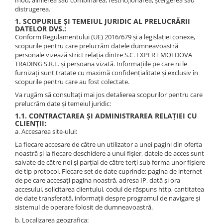
Masini de polizat bavuri cu perii
Accesorii pentru masini de ascutit
distrugerea.
Accesorii universale
Exhaustoare statice
Prese de atelier
Masini de rectificat plan
1. SCOPURILE ȘI TEMEIUL JURIDIC AL PRELUCRĂRII
Accesorii pentru masini de gaurit
Masini combinate prelucrare lemn
Accesorii, mese si prelungiri lemn
Roata englezeasca
DATELOR DVS.:
Masini de rectificat plan
(multifunctionale lemn)
Accesorii pentru masini de slefuit
Conform Regulamentului (UE) 2016/679 și a legislației conexe,
Masini de rectificat rotund
scopurile pentru care prelucrăm datele dumneavoastră
Accesorii pentru masini de taiat
Masini combinate universale
personale vizează strict relația dintre S.C. EXPERT MOLDOVA
filete
Masini de satinat
Masini combinate: circulare de
TRADING S.R.L. și persoana vizată. Informațiile pe care ni le
Accesorii pentru mașini de găurit
Masini de slefuit combinate
formatizat - freza
furnizați sunt tratate cu maximă confidențialitate și exclusiv în
magnetice
scopurile pentru care au fost colectate.
Masini de slefuit cu banda
Masini de ascutit
Accesorii pentru strunguri
Va rugăm să consultați mai jos detalierea scopurilor pentru care
Masini de slefuit cu disc
Masini de ascutit cutite de abric
prelucrăm date și temeiul juridic:
Accesorii polizor umed și uscat
Masini de slefuit cu mediu umed si
Masini de ascutit panze de circular
1.1. CONTRACTAREA ȘI ADMINISTRAREA RELAȚIEI CU
Accesorii generale
uscat
CLIENȚII:
Dispozitive de avans mecanic
a. Accesarea site-ului:
Masini de slefuit cutite de gravat
Accesorii masini de slefuit cutite
Masini aplicat cant
de gravat
La fiecare accesare de către un utilizator a unei pagini din oferta
Masini de tesit
noastră și la fiecare deschidere a unui fișier, datele de acces sunt
Bancuri de lucru
Masini pentru slefuit tevi
Accesorii pentru mașini de șlefuit
salvate de către noi și parțial de către terți sub forma unor fișiere
de tip protocol. Fiecare set de date cuprinde: pagina de internet
Masini universale de ascutit
Masini pentru despicat bustenii
Accesorii, mese si prelungiri metal
de pe care accesați pagina noastră, adresa IP, dată și ora
Polizoare de banc
Mese cu ghidaj si freze electrice
accesului, solicitarea clientului, codul de răspuns http, cantitatea
Benzi textile de șlefuit pentru
Masini de filetat
de date transferată, informații despre programul de navigare și
prelucrarea metalelor
Prese pentru rame
sistemul de operare folosit de dumneavoastră.
Masini pneumatice de filetat
Instrumente de tăiere diferite
Standuri universale
b. Localizarea geografica: