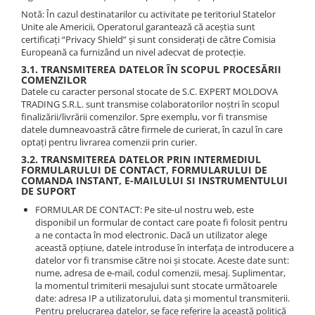
Notă: În cazul destinatarilor cu activitate pe teritoriul Statelor
Unite ale Americii, Operatorul garantează că aceștia sunt
certificați “Privacy Shield” și sunt considerați de către Comisia
Europeană ca furnizând un nivel adecvat de protecție.
3.1. TRANSMITEREA DATELOR ÎN SCOPUL PROCESĂRII
COMENZILOR
Datele cu caracter personal stocate de S.C. EXPERT MOLDOVA
TRADING S.R.L. sunt transmise colaboratorilor noștri în scopul
finalizării/livrării comenzilor. Spre exemplu, vor fi transmise
datele dumneavoastră către firmele de curierat, în cazul în care
optați pentru livrarea comenzii prin curier.
3.2. TRANSMITEREA DATELOR PRIN INTERMEDIUL
FORMULARULUI DE CONTACT, FORMULARULUI DE
COMANDA INSTANT, E-MAILULUI SI INSTRUMENTULUI
DE SUPORT
FORMULAR DE CONTACT: Pe site-ul nostru web, este
disponibil un formular de contact care poate fi folosit pentru
a ne contacta în mod electronic. Dacă un utilizator alege
această opțiune, datele introduse în interfața de introducere a
datelor vor fi transmise către noi și stocate. Aceste date sunt:
nume, adresa de e-mail, codul comenzii, mesaj. Suplimentar,
la momentul trimiterii mesajului sunt stocate următoarele
date: adresa IP a utilizatorului, data și momentul transmiterii.
Pentru prelucrarea datelor, se face referire la această politică