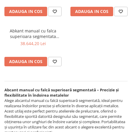
Masini de lustruit
ADAUGA IN COS
ADAUGA IN COS
Masini de polizat bavuri cu perii
Masini de rectificat plan
Masini de rectificat plan
Abkant manual cu falca
superioara segmentata
Masini de rectificat rotund
Bernardo TB 2020
38.644,20 Lei
Masini de satinat
Masini de slefuit combinate
Masini de slefuit cu banda
ADAUGA IN COS
Masini de slefuit cu disc
Masini de slefuit cu mediu umed si
uscat
Masini de slefuit cutite de gravat
Abcant manual cu falcă superioară segmentată – Precizie și
flexibilitate în îndoirea metalelor
Masini de tesit
Alege abcantul manual cu falcă superioară segmentată, ideal pentru
Masini pentru slefuit tevi
realizarea îndoirilor precise și eficiente în diverse aplicații metalice.
Acest utilaj este perfect pentru atelierele de prelucrare, oferind o
Masini universale de ascutit
flexibilitate sporită datorită designului său segmentat, care permite
Polizoare de banc
obținerea unor unghiuri de îndoire variate și complexe. Portabilitatea
și ușurința în utilizare fac din acest abcant o alegere excelentă pentru
Masini de filetat