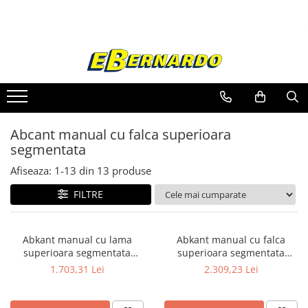
Toate Produsele
Prelucrare metal
Fierastraie pentru metal
Ferastraie mobile pentru metal
Abcant manual cu falca superioara
Fierastraie prelucrare metal
segmentata
Ferastraie orizontale pentru metal
Ferastraie circulare pentru metal
Afiseaza:
1-
13
din
13
produse
Dispozitive de sudare pentru panze
FILTRE
panglica
Ferastraie automate cu banda si
doua coloane
Abkant manual cu lama
Abkant manual cu falca
Ferastraie metal cu banda si taiere
superioara segmentata
superioara segmentata
dubla semiautomate
Bernardo SB 305 S
Bernardo SB 610 S
1.703,31 Lei
2.309,23 Lei
Ferastraie prelucrare metal cu
banda si taiere dubla