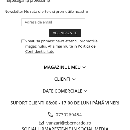
meșteșugari și profesioniști.
Masini pneumatice de filetat
Newsletter
Nu rata ofertele si promotiile noastre
Masini electrice de filetat
Exhaustor pentru aschii metal
Masini de gaurit cu talpa
magnetica
Vreau sa primesc newsletter cu promotiile
Instalatii de spalare a pieselor
magazinului. Afla mai multe in
Politica de
Confidentialitate
Accesorii prelucrare metal
Universale de strung si accesorii
pentru strunguri
MAGAZINUL MEU
Falci pentru 3 bacuri PS3/ PO3
CLIENTI
Falci pentru 4 bacuri PS4/ PO4
Flanșă
DATE COMERCIALE
Fălcile pentru 3-bacuri DK11
SUPORT CLIENTI
08:00 - 17:00 DE LUNI PÂNĂ VINERI
Fălcile pentru 4-bacuri DK12
Mandrine independente
0730260454
Mandrină cu 3 fălci din fontă
vanzari@ebernardo.ro
Mandrină cu 3 fălci din otel
SOCIAL
URMARESTE-NE IN SOCIAL MEDIA