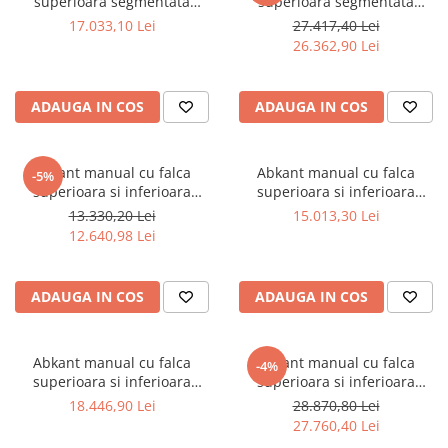
superioara segmentata
superioara segmentata
Masini de gaurit cu coloana si cap
Bernardo TB 1500
Bernardo TB 2060
17.033,10 Lei
27.417,40 Lei
de actionare
26.362,90 Lei
Masini de gaurit cu coloana si
curea de distributie
Masini de gaurit cu masa
ADAUGA IN COS
ADAUGA IN COS
Masini de gaurit cu stand si
coloana
Abkant manual cu falca
Abkant manual cu falca
Masini de gaurit radiale
-5%
superioara si inferioara
superioara si inferioara
Masini de gaurit si frezat
segmentate Bernardo TBS
segmentate Bernardo TBS
13.330,20 Lei
15.013,30 Lei
1020
1270
Masini de gaurit cu freza
12.640,98 Lei
Masini de frezat universale
Centre de prelucrare verticale CNC
ADAUGA IN COS
ADAUGA IN COS
Masini de frezat cu batiu
Masini de frezat multifunctionale
Masini de frezat universale SERVO
Abkant manual cu falca
Abkant manual cu falca
-4%
superioara si inferioara
superioara si inferioara
Masini de frezat verticale
segmentate Bernardo TBS
segmentate Bernardo TBS
18.446,90 Lei
28.870,80 Lei
Masini de slefuit metal
1500
2060
27.760,40 Lei
Masini de ascutit burghie