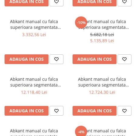
ADAUGA IN COS
ADAUGA IN COS
Ferastraie verticale
Strunguri pentru metal
Strunguri CNC
Abkant manual cu falca
Abkant manual cu falca
-10%
Strunguri cu cutie de viteze
superioara segmentata
superioara segmentata
Bernardo SB 915 S
Bernardo SB 1220 S
3.332,56 Lei
5.682,18 Lei
Strunguri cu surub de ghidare
5.135,89 Lei
Strunguri de precizie
Strunguri metal cu freza
Strunguri universale
ADAUGA IN COS
ADAUGA IN COS
Strunguri universale cu afisaj
digital
Abkant manual cu falca
Abkant manual cu falca
Strunguri universale cu viteza
superioara segmentata
superioara segmentata
variabila
Bernardo TB 1020
Bernardo TB 1270
12.118,40 Lei
12.724,30 Lei
Masini de gaurit
Masini de gaurit - Vario - cu masa
si coloana
ADAUGA IN COS
ADAUGA IN COS
Masini de gaurit cu angrenaj, masa
si coloana
Abkant manual cu falca
Abkant manual cu falca
Masini de gaurit cu coloana
-4%