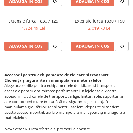
ADAUGA IN COS
ADAUGA IN COS
Ferastraie verticale
Strunguri pentru metal
Strunguri CNC
Extensie furca 1830 / 125
Extensie furca 1830 / 150
Strunguri cu cutie de viteze
1.824,49 Lei
2.019,73 Lei
Strunguri cu surub de ghidare
Strunguri de precizie
ADAUGA IN COS
ADAUGA IN COS
Strunguri metal cu freza
Strunguri universale
Strunguri universale cu afisaj
digital
Accesorii pentru echipamente de ridicare și transport –
Strunguri universale cu viteza
Eficiență și siguranță în manipularea materialelor
variabila
Alege accesoriile pentru echipamentele de ridicare și transport,
esențiale pentru optimizarea performanței utilajelor tale. Aceste
Masini de gaurit
accesorii includ curele de transport, cârlige, lanțuri, role, suporturi și
Masini de gaurit - Vario - cu masa
alte componente care îmbunătățesc siguranța și eficiența în
manipularea greutăților. Ideal pentru ateliere, depozite și șantiere,
si coloana
aceste accesorii contribuie la o manipulare mai ușoară și mai sigură a
Masini de gaurit cu angrenaj, masa
materialelor.
si coloana
Masini de gaurit cu coloana
Newsletter
Nu rata ofertele si promotiile noastre