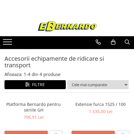
Toate Produsele
Prelucrare metal
Fierastraie pentru metal
Ferastraie mobile pentru metal
Accesorii echipamente de ridicare si
Fierastraie prelucrare metal
transport
Ferastraie orizontale pentru metal
Ferastraie circulare pentru metal
Afiseaza:
1-
4
din
4
produse
Dispozitive de sudare pentru panze
FILTRE
panglica
Ferastraie automate cu banda si
doua coloane
Platforma Bernardo pentru
Extensie furca 1525 / 100
Ferastraie metal cu banda si taiere
seriile GH
1.535,00 Lei
dubla semiautomate
706,91 Lei
Ferastraie prelucrare metal cu
banda si taiere dubla