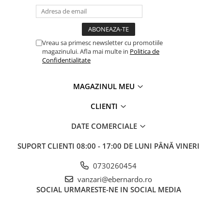
Masini de gaurit cu coloana si cap
de actionare
Masini de gaurit cu coloana si
curea de distributie
Vreau sa primesc newsletter cu promotiile
Masini de gaurit cu masa
magazinului. Afla mai multe in
Politica de
Confidentialitate
Masini de gaurit cu stand si
coloana
Masini de gaurit radiale
MAGAZINUL MEU
Masini de gaurit si frezat
CLIENTI
Masini de gaurit cu freza
Masini de frezat universale
DATE COMERCIALE
Centre de prelucrare verticale CNC
SUPORT CLIENTI
08:00 - 17:00 DE LUNI PÂNĂ VINERI
Masini de frezat cu batiu
Masini de frezat multifunctionale
0730260454
Masini de frezat universale SERVO
vanzari@ebernardo.ro
Masini de frezat verticale
SOCIAL
URMARESTE-NE IN SOCIAL MEDIA
Masini de slefuit metal
Masini de ascutit burghie