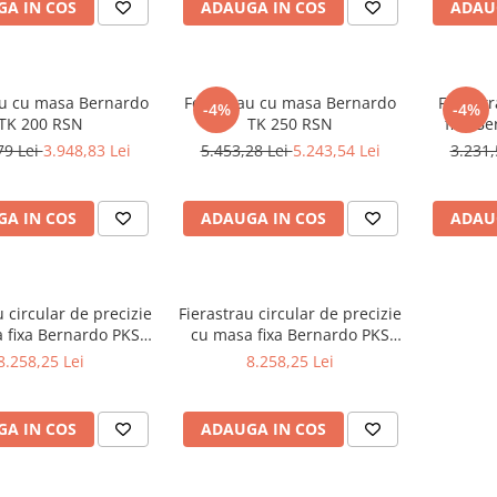
A IN COS
ADAUGA IN COS
ADAU
au cu masa Bernardo
Ferastrau cu masa Bernardo
Fierast
-4%
-4%
TK 200 RSN
TK 250 RSN
fixa B
79 Lei
3.948,83 Lei
5.453,28 Lei
5.243,54 Lei
3.231,
A IN COS
ADAUGA IN COS
ADAU
u circular de precizie
Fierastrau circular de precizie
 fixa Bernardo PKS
cu masa fixa Bernardo PKS
250 P - 230 V
250 P - 400 V
8.258,25 Lei
8.258,25 Lei
A IN COS
ADAUGA IN COS