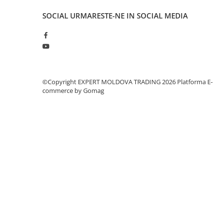
Masini de lustruit
SOCIAL
URMARESTE-NE IN SOCIAL MEDIA
Masini de polizat bavuri cu perii
Masini de rectificat plan
Masini de rectificat plan
Masini de rectificat rotund
Masini de satinat
©Copyright EXPERT MOLDOVA TRADING 2026
Platforma E-
Masini de slefuit combinate
commerce by Gomag
Masini de slefuit cu banda
Masini de slefuit cu disc
Masini de slefuit cu mediu umed si
uscat
Masini de slefuit cutite de gravat
Masini de tesit
Masini pentru slefuit tevi
Masini universale de ascutit
Polizoare de banc
Masini de filetat