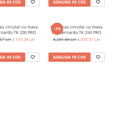
GA IN COS
ADAUGA IN COS
rau circular cu masa
Ferastrau circular cu masa
-4%
ernardo TK 200 PRO
fixa Bernardo TK 250 PRO
57 Lei
3.107,28 Lei
4.241,44 Lei
4.078,31 Lei
GA IN COS
ADAUGA IN COS