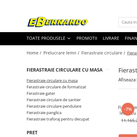
Toate Produsele
Prelucrare metal
TOATE PRODUSELE
PROMOTII
LIVRARE
FINA
Fierastraie pentru metal
Ferastraie mobile pentru metal
Home /
Prelucrare lemn /
Fierastraie circulare /
Fiera
Fierastraie prelucrare metal
Ferastraie orizontale pentru metal
Fieras
FIERASTRAIE CIRCULARE CU MASA
Ferastraie circulare pentru metal
Afiseaza:
Fierastraie circulare cu masa
Dispozitive de sudare pentru panze
Ferastraie circulare de formatizat
panglica
Ferastraie gater
Ferastraie automate cu banda si
Fierastraie circulare de santier
doua coloane
Fierastraie circulare pendulare
Fierastra
-7%
Ferastraie metal cu banda si taiere
Fierastraie panglica
lemn cu
dubla semiautomate
TK
Fierastraie traforaj pentru decupat
11.165,
Ferastraie prelucrare metal cu
banda si taiere dubla
PRET