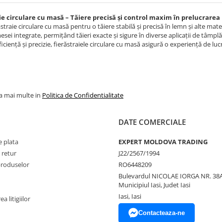
ie circulare cu masă – Tăiere precisă și control maxim în prelucrarea
ăstraie circulare cu masă pentru o tăiere stabilă și precisă în lemn și alte mat
esei integrate, permițând tăieri exacte și sigure în diverse aplicații de tâmplă
ficiență și precizie, fierăstraiele circulare cu masă asigură o experiență de luc
la mai multe in
Politica de Confidentialitate
DATE COMERCIALE
 plata
EXPERT MOLDOVA TRADING
 retur
J22/2567/1994
produselor
RO6448209
Bulevardul NICOLAE IORGA NR. 38A
Municipiul Iasi, Judet Iasi
Iasi, Iasi
a litigiilor
Contacteaza-ne