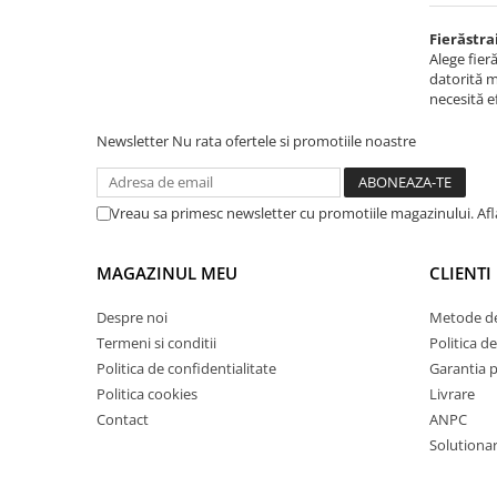
Masini de gaurit cu coloana si cap
de actionare
Fierăstra
Alege fier
Masini de gaurit cu coloana si
datorită m
curea de distributie
necesită e
Masini de gaurit cu masa
Newsletter
Nu rata ofertele si promotiile noastre
Masini de gaurit cu stand si
coloana
Masini de gaurit radiale
Vreau sa primesc newsletter cu promotiile magazinului. Af
Masini de gaurit si frezat
Masini de gaurit cu freza
MAGAZINUL MEU
CLIENTI
Masini de frezat universale
Centre de prelucrare verticale CNC
Despre noi
Metode de
Termeni si conditii
Politica de
Masini de frezat cu batiu
Politica de confidentialitate
Garantia 
Masini de frezat multifunctionale
Politica cookies
Livrare
Masini de frezat universale SERVO
Contact
ANPC
Masini de frezat verticale
Solutionare
Masini de slefuit metal
Masini de ascutit burghie