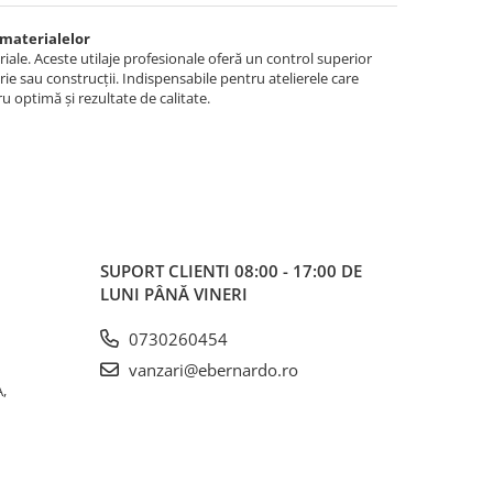
 materialelor
eriale. Aceste utilaje profesionale oferă un control superior
rie sau construcții. Indispensabile pentru atelierele care
ru optimă și rezultate de calitate.
SUPORT CLIENTI
08:00 - 17:00 DE
LUNI PÂNĂ VINERI
0730260454
vanzari@ebernardo.ro
,