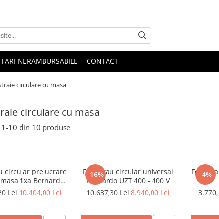
NTARI NERAMBURSABILE
CONTACT
straie circulare cu masa
traie circulare cu masa
1-
10
din
10
produse
u circular prelucrare
Ferastrau circular universal
Ferastr
-16%
-4%
 masa fixa Bernardo
Bernardo UZT 400 - 400 V
 250 F - 230 V
20 Lei
10.404,00 Lei
10.637,30 Lei
8.940,00 Lei
3.770,