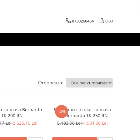
0730260454
0,00
Ordoneaza:
au cu masa Bernardo
Fierastrau circular cu masa
-4%
TK 200 RN
fixa Bernardo TK 250 RN
17 Lei
3.625,16 Lei
5.183,98 Lei
4.984,60 Lei