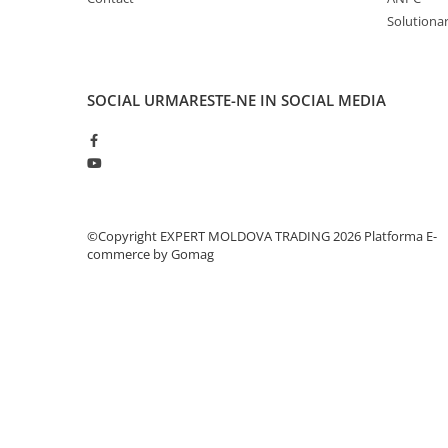
Masini de gaurit cu coloana si cap
Solutionare
de actionare
Masini de gaurit cu coloana si
curea de distributie
SOCIAL
URMARESTE-NE IN SOCIAL MEDIA
Masini de gaurit cu masa
Masini de gaurit cu stand si
coloana
Masini de gaurit radiale
Masini de gaurit si frezat
Masini de gaurit cu freza
©Copyright EXPERT MOLDOVA TRADING 2026
Platforma E-
commerce by Gomag
Masini de frezat universale
Centre de prelucrare verticale CNC
Masini de frezat cu batiu
Masini de frezat multifunctionale
Masini de frezat universale SERVO
Masini de frezat verticale
Masini de slefuit metal
Masini de ascutit burghie