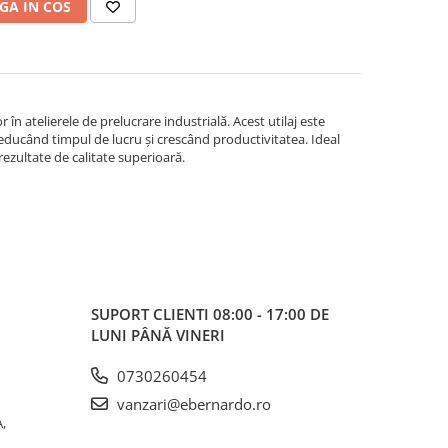
GA IN COS
 în atelierele de prelucrare industrială. Acest utilaj este
reducând timpul de lucru și crescând productivitatea. Ideal
rezultate de calitate superioară.
SUPORT CLIENTI
08:00 - 17:00 DE
LUNI PÂNĂ VINERI
0730260454
vanzari@ebernardo.ro
,