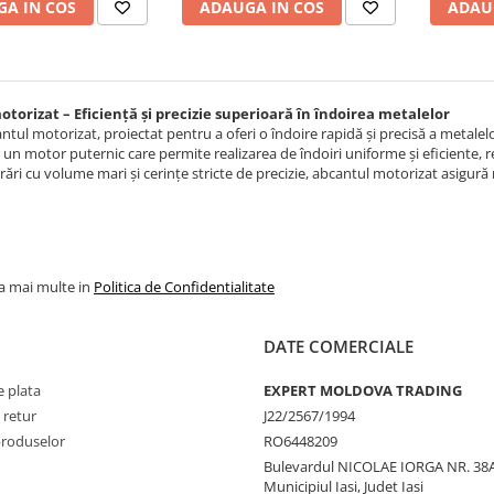
A IN COS
ADAUGA IN COS
ADAU
torizat – Eficiență și precizie superioară în îndoirea metalelor
ntul motorizat, proiectat pentru a oferi o îndoire rapidă și precisă a metalelor
 un motor puternic care permite realizarea de îndoiri uniforme și eficiente, 
rări cu volume mari și cerințe stricte de precizie, abcantul motorizat asigură 
la mai multe in
Politica de Confidentialitate
DATE COMERCIALE
 plata
EXPERT MOLDOVA TRADING
 retur
J22/2567/1994
produselor
RO6448209
Bulevardul NICOLAE IORGA NR. 38A
Municipiul Iasi, Judet Iasi