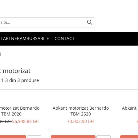
NTARI NERAMBURSABILE
CONTACT
t
 motorizat
1-
3
din
3
produse
motorizat Bernardo
Abkant motorizat Bernardo
Abkant 
TBM 2020
TBM 2520
00 Lei
56.948,88 Lei
73.002,90 Lei