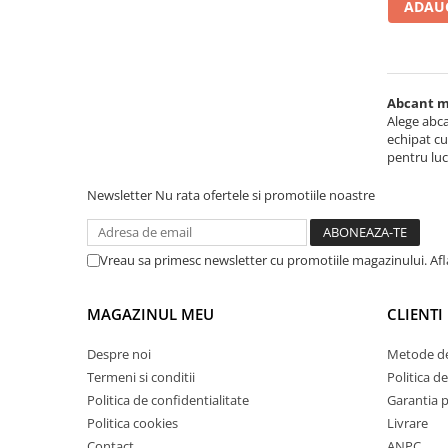
Ferastraie verticale
ADAUG
Strunguri pentru metal
Strunguri CNC
Strunguri cu cutie de viteze
Abcant mo
Strunguri cu surub de ghidare
Alege abca
echipat cu
Strunguri de precizie
pentru luc
Strunguri metal cu freza
Strunguri universale
Newsletter
Nu rata ofertele si promotiile noastre
Strunguri universale cu afisaj
digital
Vreau sa primesc newsletter cu promotiile magazinului. Af
Strunguri universale cu viteza
variabila
Masini de gaurit
MAGAZINUL MEU
CLIENTI
Masini de gaurit - Vario - cu masa
Despre noi
Metode de
si coloana
Termeni si conditii
Politica de
Masini de gaurit cu angrenaj, masa
Politica de confidentialitate
Garantia 
si coloana
Politica cookies
Livrare
Masini de gaurit cu coloana
Contact
ANPC