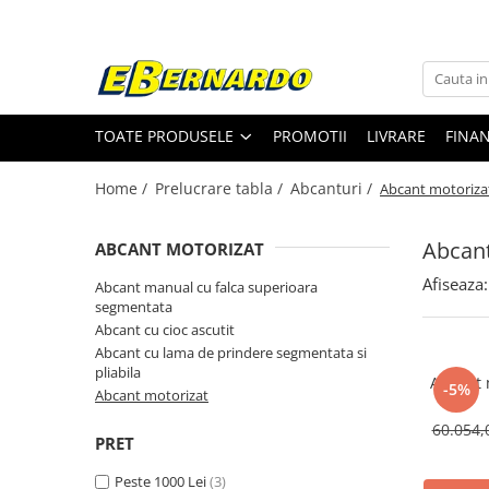
Toate Produsele
Prelucrare metal
TOATE PRODUSELE
PROMOTII
LIVRARE
FINA
Fierastraie pentru metal
Ferastraie mobile pentru metal
Home /
Prelucrare tabla /
Abcanturi /
Abcant motoriza
Fierastraie prelucrare metal
Ferastraie orizontale pentru metal
Abcant
ABCANT MOTORIZAT
Ferastraie circulare pentru metal
Afiseaza:
Abcant manual cu falca superioara
Dispozitive de sudare pentru panze
segmentata
panglica
Abcant cu cioc ascutit
Ferastraie automate cu banda si
Abcant cu lama de prindere segmentata si
doua coloane
pliabila
Abkant 
-5%
Ferastraie metal cu banda si taiere
Abcant motorizat
dubla semiautomate
60.054,
PRET
Ferastraie prelucrare metal cu
banda si taiere dubla
Peste 1000 Lei
(3)