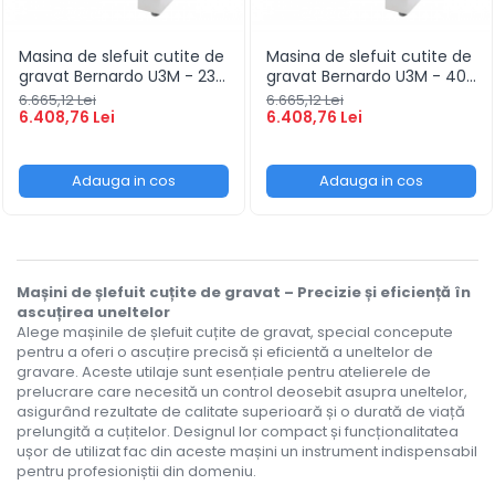
Ferastraie verticale
Strunguri pentru metal
Masina de slefuit cutite de
Masina de slefuit cutite de
Strunguri CNC
gravat Bernardo U3M - 230
gravat Bernardo U3M - 400
V
V
Strunguri cu cutie de viteze
6.665,12 Lei
6.665,12 Lei
6.408,76 Lei
6.408,76 Lei
Strunguri cu surub de ghidare
Strunguri de precizie
Adauga in cos
Adauga in cos
Strunguri metal cu freza
Strunguri universale
Strunguri universale cu afisaj
digital
Strunguri universale cu viteza
Mașini de șlefuit cuțite de gravat – Precizie și eficiență în
ascuțirea uneltelor
variabila
Alege mașinile de șlefuit cuțite de gravat, special concepute
Masini de gaurit
pentru a oferi o ascuțire precisă și eficientă a uneltelor de
gravare. Aceste utilaje sunt esențiale pentru atelierele de
Masini de gaurit - Vario - cu masa
prelucrare care necesită un control deosebit asupra uneltelor,
si coloana
asigurând rezultate de calitate superioară și o durată de viață
Masini de gaurit cu angrenaj,
prelungită a cuțitelor. Designul lor compact și funcționalitatea
masa si coloana
ușor de utilizat fac din aceste mașini un instrument indispensabil
pentru profesioniștii din domeniu.
Masini de gaurit cu coloana