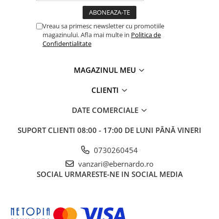
Masini de gaurit cu coloana si cap
de actionare
Vreau sa primesc newsletter cu promotiile
Masini de gaurit cu coloana si
magazinului. Afla mai multe in
Politica de
curea de distributie
Confidentialitate
Masini de gaurit cu masa
Masini de gaurit cu stand si
MAGAZINUL MEU
coloana
Masini de gaurit radiale
CLIENTI
Masini de gaurit si frezat
DATE COMERCIALE
Masini de gaurit cu freza
Masini de frezat universale
SUPORT CLIENTI
08:00 - 17:00 DE LUNI PÂNĂ VINERI
Centre de prelucrare verticale CNC
0730260454
Masini de frezat cu batiu
vanzari@ebernardo.ro
Masini de frezat multifunctionale
SOCIAL
URMARESTE-NE IN SOCIAL MEDIA
Masini de frezat universale SERVO
Masini de frezat verticale
Masini de slefuit metal
Masini de ascutit burghie