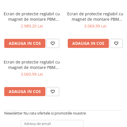
Ferastraie verticale
Strunguri pentru metal
Ecran de protectie reglabil cu
Ecran de protectie reglabil cu
Strunguri CNC
magnet de montare PBM
magnet de montare PBM
30/440
30/450
Strunguri cu cutie de viteze
2.989,20 Lei
3.069,99 Lei
Strunguri cu surub de ghidare
Strunguri de precizie
ADAUGA IN COS
ADAUGA IN COS
Strunguri metal cu freza
Strunguri universale
Strunguri universale cu afisaj
Ecran de protectie reglabil cu
magnet de montare PBM
digital
30/540
3.069,99 Lei
Strunguri universale cu viteza
variabila
Masini de gaurit
ADAUGA IN COS
Masini de gaurit - Vario - cu masa
si coloana
Masini de gaurit cu angrenaj, masa
Newsletter
Nu rata ofertele si promotiile noastre
si coloana
Masini de gaurit cu coloana