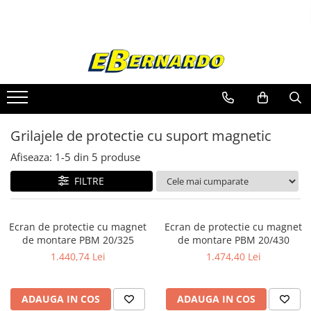
Toate Produsele
Prelucrare metal
Fierastraie pentru metal
Ferastraie mobile pentru metal
Grilajele de protectie cu suport magnetic
Fierastraie prelucrare metal
Ferastraie orizontale pentru metal
Afiseaza:
1-
5
din
5
produse
Ferastraie circulare pentru metal
FILTRE
Dispozitive de sudare pentru panze
panglica
Ferastraie automate cu banda si
Ecran de protectie cu magnet
Ecran de protectie cu magnet
doua coloane
de montare PBM 20/325
de montare PBM 20/430
Ferastraie metal cu banda si taiere
1.440,74 Lei
1.474,40 Lei
dubla semiautomate
Ferastraie prelucrare metal cu
banda si taiere dubla
ADAUGA IN COS
ADAUGA IN COS