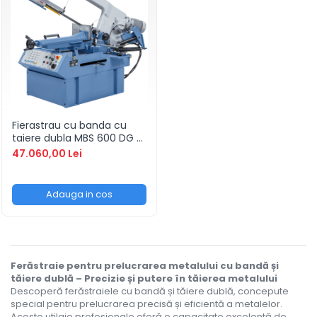
Standuri pentru strunguri metal
Unelte striere
Fierastrau cu banda cu
taiere dubla MBS 600 DG /
400 V
47.060,00 Lei
Adauga in cos
Ferăstraie pentru prelucrarea metalului cu bandă și
tăiere dublă – Precizie și putere în tăierea metalului
Descoperă ferăstraiele cu bandă și tăiere dublă, concepute
special pentru prelucrarea precisă și eficientă a metalelor.
Aceste utilaje profesionale oferă o capacitate excelentă de