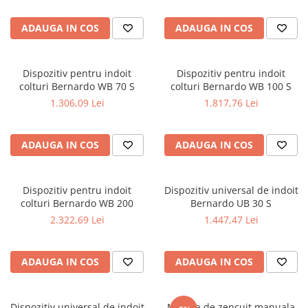
Masini pneumatice de filetat
ADAUGA IN COS
ADAUGA IN COS
Masini electrice de filetat
Exhaustor pentru aschii metal
Masini de gaurit cu talpa
Dispozitiv pentru indoit
Dispozitiv pentru indoit
magnetica
colturi Bernardo WB 70 S
colturi Bernardo WB 100 S
1.306,09 Lei
1.817,76 Lei
Instalatii de spalare a pieselor
Accesorii prelucrare metal
Universale de strung si accesorii
ADAUGA IN COS
ADAUGA IN COS
pentru strunguri
Falci pentru 3 bacuri PS3/ PO3
Dispozitiv pentru indoit
Dispozitiv universal de indoit
Falci pentru 4 bacuri PS4/ PO4
colturi Bernardo WB 200
Bernardo UB 30 S
Flanșă
2.322,69 Lei
1.447,47 Lei
Fălcile pentru 3-bacuri DK11
Fălcile pentru 4-bacuri DK12
ADAUGA IN COS
ADAUGA IN COS
Mandrine independente
Mandrină cu 3 fălci din fontă
Mandrină cu 3 fălci din otel
Dispozitiv universal de indoit
Masina de zencuit manuala