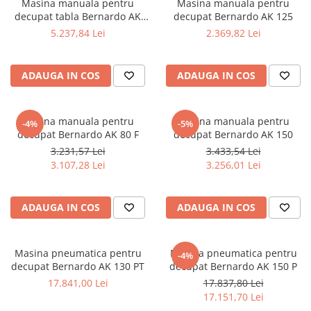
Masina manuala pentru
Masina manuala pentru
Masini de lustruit
decupat tabla Bernardo AK
decupat Bernardo AK 125
100
5.237,84 Lei
2.369,82 Lei
Masini de polizat bavuri cu perii
Masini de rectificat plan
Masini de rectificat plan
ADAUGA IN COS
ADAUGA IN COS
Masini de rectificat rotund
Masini de satinat
Masina manuala pentru
Masina manuala pentru
-4%
-5%
Masini de slefuit combinate
decupat Bernardo AK 80 F
decupat Bernardo AK 150
Masini de slefuit cu banda
3.231,57 Lei
3.433,54 Lei
Masini de slefuit cu disc
3.107,28 Lei
3.256,01 Lei
Masini de slefuit cu mediu umed si
uscat
ADAUGA IN COS
ADAUGA IN COS
Masini de slefuit cutite de gravat
Masini de tesit
Masini pentru slefuit tevi
Masina pneumatica pentru
Masina pneumatica pentru
-4%
Masini universale de ascutit
decupat Bernardo AK 130 PT
decupat Bernardo AK 150 P
Polizoare de banc
17.841,00 Lei
17.837,80 Lei
17.151,70 Lei
Masini de filetat