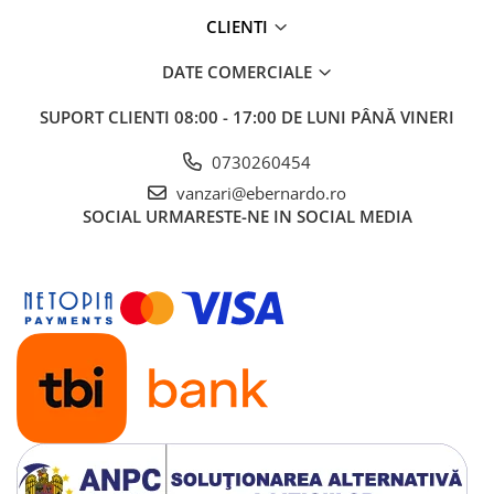
Dispozitiv de testare
CLIENTI
Indicatoare înălțime
Indicator cadran / Baze magnetice
DATE COMERCIALE
Masurare
SUPORT CLIENTI
08:00 - 17:00 DE LUNI PÂNĂ VINERI
Micrometru
Micrometru de adancime
0730260454
Micrometru de interior
vanzari@ebernardo.ro
Nivele
SOCIAL
URMARESTE-NE IN SOCIAL MEDIA
Palpatoare margine
Placi de granit de suprafață
Prisma
Raportor
Set unelte de masurare
Instrumente de decupare
metalelor
Instrumente de frezat
Instrumente de găurit
Tarozi si filiere