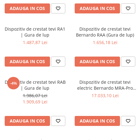
Masini de gaurit cu coloana si cap
ADAUGA IN COS
ADAUGA IN COS
de actionare
Masini de gaurit cu coloana si
curea de distributie
Dispozitiv de crestat tevi RA1
Dispozitiv de crestat tevi
Masini de gaurit cu masa
| Gura de lup
Bernardo RAA (Gura de lup)
Masini de gaurit cu stand si
1.487,87 Lei
1.656,18 Lei
coloana
Masini de gaurit radiale
ADAUGA IN COS
ADAUGA IN COS
Masini de gaurit si frezat
Masini de gaurit cu freza
Masini de frezat universale
Dispozitiv de crestat tevi RAB
Dispozitiv de crestat tevi
-4%
| Gura de lup
electric Bernardo MRA-Pro
Centre de prelucrare verticale CNC
(Gura de lup)
1.986,07 Lei
17.033,10 Lei
Masini de frezat cu batiu
1.909,69 Lei
Masini de frezat multifunctionale
Masini de frezat universale SERVO
ADAUGA IN COS
ADAUGA IN COS
Masini de frezat verticale
Masini de slefuit metal
Masini de ascutit burghie