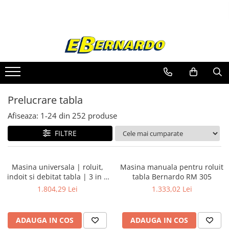
Toate Produsele
Prelucrare metal
Fierastraie pentru metal
Ferastraie mobile pentru metal
Prelucrare tabla
Fierastraie prelucrare metal
Ferastraie orizontale pentru metal
Afiseaza:
1-
24
din
252
produse
Ferastraie circulare pentru metal
FILTRE
Dispozitive de sudare pentru panze
panglica
Ferastraie automate cu banda si
Masina universala | roluit,
Masina manuala pentru roluit
doua coloane
indoit si debitat tabla | 3 in 1
tabla Bernardo RM 305
Ferastraie metal cu banda si taiere
- 200
1.804,29 Lei
1.333,02 Lei
dubla semiautomate
Ferastraie prelucrare metal cu
banda si taiere dubla
ADAUGA IN COS
ADAUGA IN COS