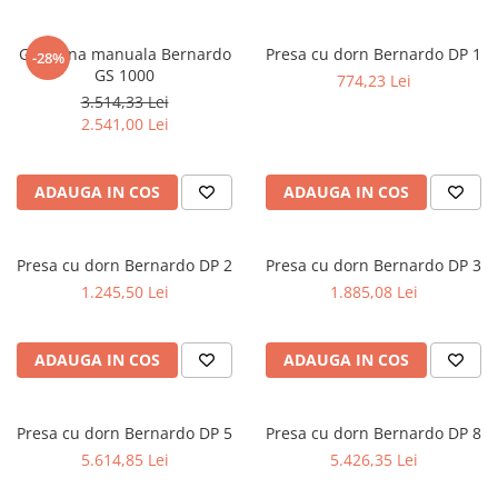
Ferastraie verticale
Strunguri pentru metal
Ghilotina manuala Bernardo
Presa cu dorn Bernardo DP 1
-28%
Strunguri CNC
GS 1000
774,23 Lei
Strunguri cu cutie de viteze
3.514,33 Lei
2.541,00 Lei
Strunguri cu surub de ghidare
Strunguri de precizie
Strunguri metal cu freza
ADAUGA IN COS
ADAUGA IN COS
Strunguri universale
Strunguri universale cu afisaj
digital
Presa cu dorn Bernardo DP 2
Presa cu dorn Bernardo DP 3
1.245,50 Lei
1.885,08 Lei
Strunguri universale cu viteza
variabila
Masini de gaurit
ADAUGA IN COS
ADAUGA IN COS
Masini de gaurit - Vario - cu masa
si coloana
Masini de gaurit cu angrenaj, masa
Presa cu dorn Bernardo DP 5
Presa cu dorn Bernardo DP 8
si coloana
5.614,85 Lei
5.426,35 Lei
Masini de gaurit cu coloana