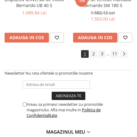
-5%
Bernardo UB 40 S
Bernardo SM 180 S
Mandrină cu 4 fălci din fontă
1.689,84 Lei
1.582,12 Lei
Mandrină cu 4 fălci din otel
1.503,00 Lei
Seturi de unelte pentru strungarie
Standuri pentru strunguri
Instrumente de prindere
ADAUGA IN COS
ADAUGA IN COS
Dispozitive de prindere pentru
unelte
1
2
3
11
...
Elemente de prindere mecanică
Fălci pentru PHV / VHV
Newsletter
Nu rata ofertele si promotiile noastre
Menghine
Mese rotative / mese inclinabile /
Etape XY
Papusa mobila / con de centrare
Vreau sa primesc newsletter cu promotiile
Instrumente de masurare
magazinului. Afla mai multe in
Politica de
Confidentialitate
Afisaj digital
Bloc ecartament, masurare și
testare
MAGAZINUL MEU