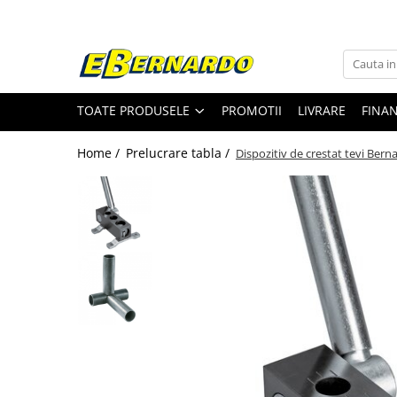
Toate Produsele
Prelucrare metal
TOATE PRODUSELE
PROMOTII
LIVRARE
FINA
Fierastraie pentru metal
Ferastraie mobile pentru metal
Home /
Prelucrare tabla /
Dispozitiv de crestat tevi Bern
Fierastraie prelucrare metal
Ferastraie orizontale pentru metal
Ferastraie circulare pentru metal
Dispozitive de sudare pentru panze
panglica
Ferastraie automate cu banda si
doua coloane
Ferastraie metal cu banda si taiere
dubla semiautomate
Ferastraie prelucrare metal cu
banda si taiere dubla