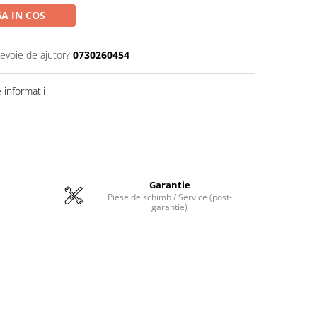
A IN COS
nevoie de ajutor?
0730260454
informatii
Garantie
Piese de schimb / Service (post-
garantie)