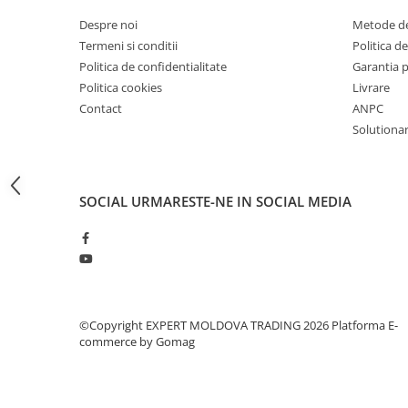
Masini pneumatice de filetat
Despre noi
Metode de
Masini electrice de filetat
Termeni si conditii
Politica de
Exhaustor pentru aschii metal
Politica de confidentialitate
Garantia 
Politica cookies
Livrare
Masini de gaurit cu talpa
magnetica
Contact
ANPC
Solutionare
Instalatii de spalare a pieselor
Accesorii prelucrare metal
Universale de strung si accesorii
SOCIAL
URMARESTE-NE IN SOCIAL MEDIA
pentru strunguri
Falci pentru 3 bacuri PS3/ PO3
Falci pentru 4 bacuri PS4/ PO4
Flanșă
Fălcile pentru 3-bacuri DK11
©Copyright EXPERT MOLDOVA TRADING 2026
Platforma E-
Fălcile pentru 4-bacuri DK12
commerce by Gomag
Mandrine independente
Mandrină cu 3 fălci din fontă
Mandrină cu 3 fălci din otel