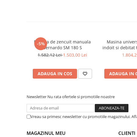
Masini de lustruit
Masini de polizat bavuri cu perii
Masini de rectificat plan
Masini de rectificat plan
Masini de rectificat rotund
Masina de zencuit manuala
Masina universa
-5%
Masini de satinat
Bernardo SM 180 S
indoit si debitat 
20
Masini de slefuit combinate
1.582,12 Lei
1.503,00 Lei
1.804,2
Masini de slefuit cu banda
Masini de slefuit cu disc
ADAUGA IN COS
ADAUGA IN 
Masini de slefuit cu mediu umed si
uscat
Masini de slefuit cutite de gravat
Newsletter
Nu rata ofertele si promotiile noastre
Masini de tesit
Masini pentru slefuit tevi
Masini universale de ascutit
Vreau sa primesc newsletter cu promotiile magazinului. Af
Polizoare de banc
Masini de filetat
MAGAZINUL MEU
CLIENTI