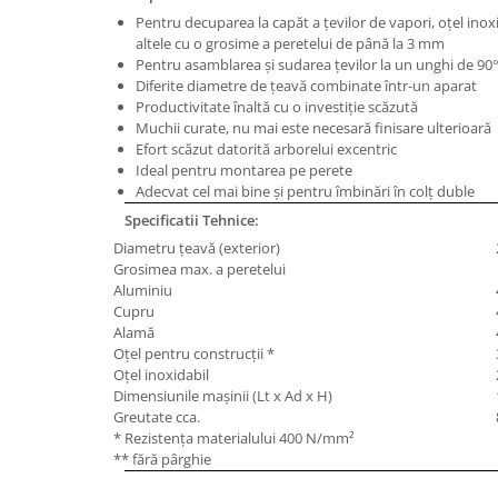
Masini de gaurit cu coloana si cap
Pentru decuparea la capăt a ţevilor de vapori, oţel inoxi
de actionare
altele cu o grosime a peretelui de până la 3 mm
Masini de gaurit cu coloana si
Pentru asamblarea şi sudarea ţevilor la un unghi de 90
curea de distributie
Diferite diametre de ţeavă combinate într-un aparat
Productivitate înaltă cu o investiţie scăzută
Masini de gaurit cu masa
Muchii curate, nu mai este necesară finisare ulterioară
Masini de gaurit cu stand si
Efort scăzut datorită arborelui excentric
coloana
Ideal pentru montarea pe perete
Adecvat cel mai bine şi pentru îmbinări în colţ duble
Masini de gaurit radiale
Specificatii Tehnice:
Masini de gaurit si frezat
Diametru ţeavă (exterior)
Masini de gaurit cu freza
Grosimea max. a peretelui
Masini de frezat universale
Aluminiu
Cupru
Centre de prelucrare verticale CNC
Alamă
Masini de frezat cu batiu
Oţel pentru construcţii *
Masini de frezat multifunctionale
Oţel inoxidabil
Dimensiunile maşinii (Lt x Ad x H)
Masini de frezat universale SERVO
Greutate cca.
Masini de frezat verticale
* Rezistenţa materialului 400 N/mm²
** fără pârghie
Masini de slefuit metal
Masini de ascutit burghie