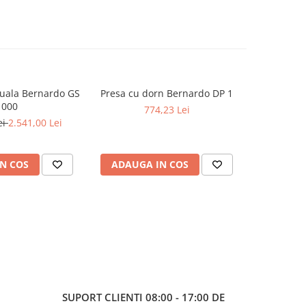
uala Bernardo GS
Presa cu dorn Bernardo DP 1
Presa cu 
1000
774,23 Lei
1
ei
2.541,00 Lei
N COS
ADAUGA IN COS
ADAUG
SUPORT CLIENTI
08:00 - 17:00 DE