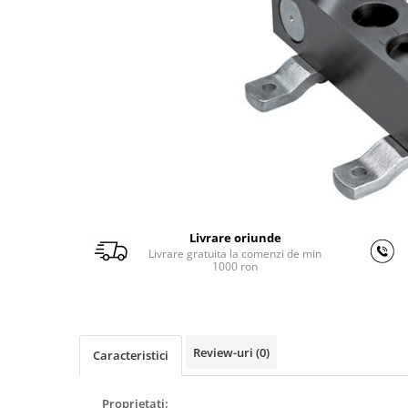
Ferastraie verticale
Strunguri pentru metal
Strunguri CNC
Strunguri cu cutie de viteze
Strunguri cu surub de ghidare
Strunguri de precizie
Strunguri metal cu freza
Strunguri universale
Strunguri universale cu afisaj
digital
Livrare oriunde
Strunguri universale cu viteza
Livrare gratuita la comenzi de min
variabila
1000 ron
Masini de gaurit
Masini de gaurit - Vario - cu masa
si coloana
Masini de gaurit cu angrenaj, masa
Review-uri
(0)
Caracteristici
si coloana
Masini de gaurit cu coloana
Proprietati: