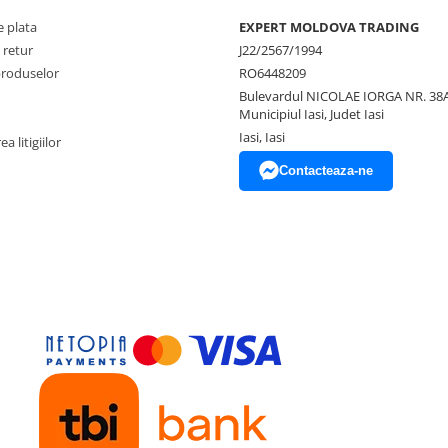
 plata
EXPERT MOLDOVA TRADING
 retur
J22/2567/1994
produselor
RO6448209
Bulevardul NICOLAE IORGA NR. 38A
Municipiul Iasi, Judet Iasi
Iasi, Iasi
a litigiilor
Contacteaza-ne