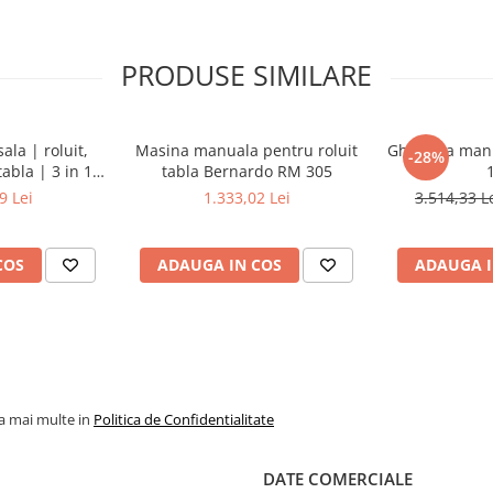
PRODUSE SIMILARE
la | roluit,
Masina manuala pentru roluit
Ghilotina man
-28%
tabla | 3 in 1 -
tabla Bernardo RM 305
0
9 Lei
1.333,02 Lei
3.514,33 L
COS
ADAUGA IN COS
ADAUGA I
la mai multe in
Politica de Confidentialitate
DATE COMERCIALE