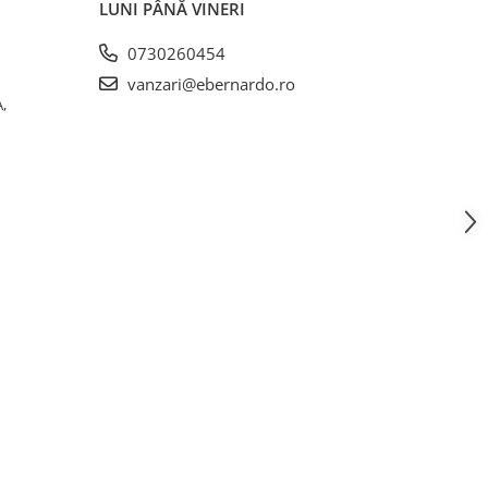
LUNI PÂNĂ VINERI
0730260454
vanzari@ebernardo.ro
,