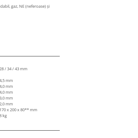
dabil, gaz, NE (neferoase) şi
°
28 / 34 / 43 mm
4,5 mm
4,0 mm
4,0 mm
3,0 mm
2,0 mm
170 x 200 x 80** mm
8 kg