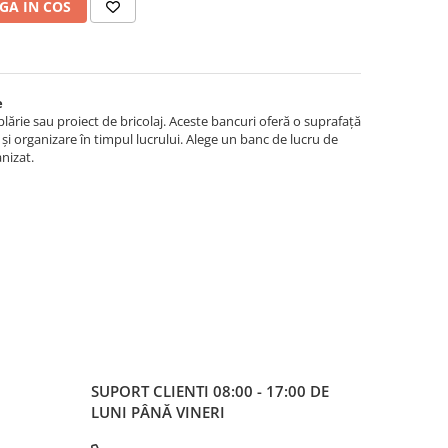
GA IN COS
e
lărie sau proiect de bricolaj. Aceste bancuri oferă o suprafață
 și organizare în timpul lucrului. Alege un banc de lucru de
anizat.
SUPORT CLIENTI
08:00 - 17:00 DE
LUNI PÂNĂ VINERI