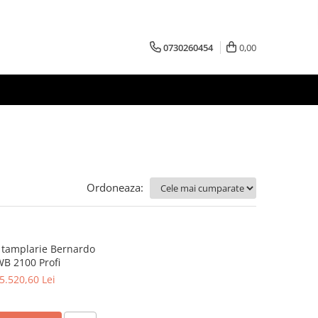
0730260454
0,00
Ordoneaza:
 tamplarie Bernardo
B 2100 Profi
5.520,60 Lei