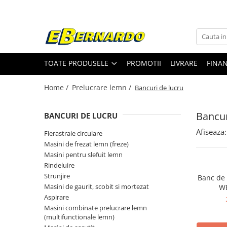
Toate Produsele
Prelucrare metal
TOATE PRODUSELE
PROMOTII
LIVRARE
FINA
Fierastraie pentru metal
Ferastraie mobile pentru metal
Home /
Prelucrare lemn /
Bancuri de lucru
Fierastraie prelucrare metal
Ferastraie orizontale pentru metal
Bancur
BANCURI DE LUCRU
Ferastraie circulare pentru metal
Afiseaza:
Fierastraie circulare
Dispozitive de sudare pentru panze
Masini de frezat lemn (freze)
panglica
Masini pentru slefuit lemn
Ferastraie automate cu banda si
Rindeluire
doua coloane
Strunjire
Banc de 
Ferastraie metal cu banda si taiere
Masini de gaurit, scobit si mortezat
W
dubla semiautomate
Aspirare
Ferastraie prelucrare metal cu
Masini combinate prelucrare lemn
banda si taiere dubla
(multifunctionale lemn)