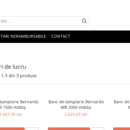
NTARI NERAMBURSABILE
CONTACT
i de lucru
1-
3
din
3
produse
tamplarie Bernardo
Banc de tamplarie Bernardo
Banc de
B 1500 Hobby
WB 2000 Hobby
W
2.447,30 Lei
2.625,65 Lei