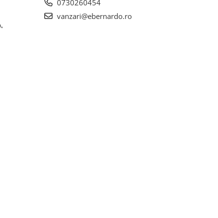
0730260454
vanzari@ebernardo.ro
,