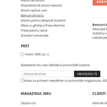
Masini de ascutit
Ferastraie verticale
ADAUG
Dispozitive de avans mecanic
Strunguri pentru metal
Masini aplicat cant
Strunguri CNC
Bancuri de lucru
Masini pentru despicat bustenii
Strunguri cu cutie de viteze
Bancuri d
Mese cu ghidaj si freze electrice
Strunguri cu surub de ghidare
Descoperă 
Prese pentru rame
stabilă și
Strunguri de precizie
Standuri universale
calitate p
Strunguri metal cu freza
PRET
Strunguri universale
Strunguri universale cu afisaj
Peste 1000 Lei
(3)
digital
Strunguri universale cu viteza
Newsletter
Nu rata ofertele si promotiile noastre
variabila
Masini de gaurit
Vreau sa primesc newsletter cu promotiile magazinului. Af
Masini de gaurit - Vario - cu masa
si coloana
Masini de gaurit cu angrenaj, masa
MAGAZINUL MEU
CLIENTI
si coloana
Despre noi
Metode de
Masini de gaurit cu coloana