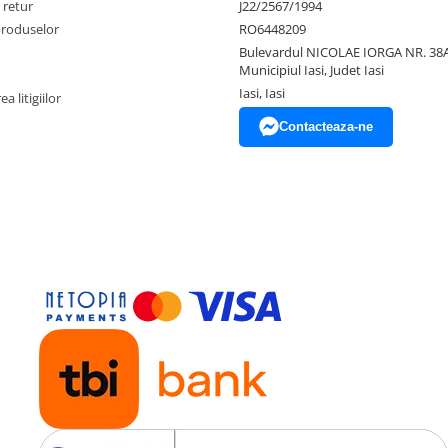
 retur
J22/2567/1994
produselor
RO6448209
Bulevardul NICOLAE IORGA NR. 38A
Municipiul Iasi, Judet Iasi
Iasi, Iasi
a litigiilor
Contacteaza-ne