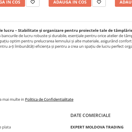
A IN COS
ADAUGA IN COS
ADAU
e lucru – Stabilitate și organizare pentru proiectele tale de tâmplări
bancurile de lucru robuste și durabile, esențiale pentru orice atelier de tâmp
 spațiu optim pentru prelucrarea lemnului și alte materiale, asigurând confort
entru a-ți îmbunătăți eficiența și pentru a crea un spațiu de lucru perfect org
la mai multe in
Politica de Confidentialitate
DATE COMERCIALE
 plata
EXPERT MOLDOVA TRADING