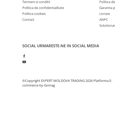
Termeni si conditii
Politica de
Masini de gaurit cu coloana si cap
Politica de confidentialitate
Garantia 
de actionare
Politica cookies
Livrare
Masini de gaurit cu coloana si
Contact
ANPC
curea de distributie
Solutionare
Masini de gaurit cu masa
Masini de gaurit cu stand si
coloana
Masini de gaurit radiale
SOCIAL
URMARESTE-NE IN SOCIAL MEDIA
Masini de gaurit si frezat
Masini de gaurit cu freza
Masini de frezat universale
Centre de prelucrare verticale CNC
Masini de frezat cu batiu
©Copyright EXPERT MOLDOVA TRADING 2026
Platforma E-
commerce by Gomag
Masini de frezat multifunctionale
Masini de frezat universale SERVO
Masini de frezat verticale
Masini de slefuit metal
Masini de ascutit burghie