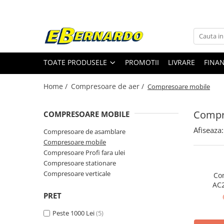
Toate Produsele
Prelucrare metal
TOATE PRODUSELE
PROMOTII
LIVRARE
FINA
Fierastraie pentru metal
Ferastraie mobile pentru metal
Home /
Compresoare de aer /
Compresoare mobile
Fierastraie prelucrare metal
Ferastraie orizontale pentru metal
Compr
COMPRESOARE MOBILE
Ferastraie circulare pentru metal
Afiseaza:
Compresoare de asamblare
Dispozitive de sudare pentru panze
Compresoare mobile
panglica
Compresoare Profi fara ulei
Ferastraie automate cu banda si
Compresoare stationare
doua coloane
Compresoare verticale
Co
Ferastraie metal cu banda si taiere
AC2
dubla semiautomate
PRET
Ferastraie prelucrare metal cu
Peste 1000 Lei
(5)
banda si taiere dubla