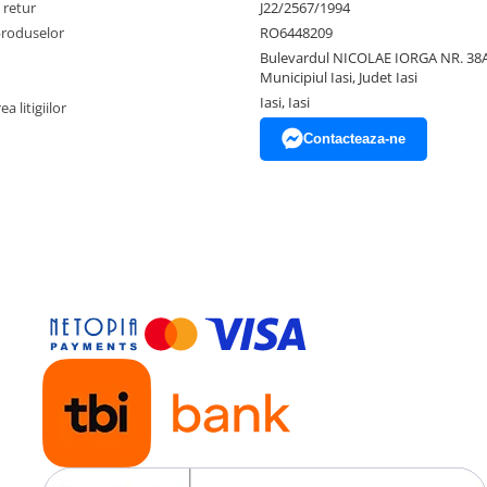
 retur
J22/2567/1994
produselor
RO6448209
Bulevardul NICOLAE IORGA NR. 38A
Municipiul Iasi, Judet Iasi
Iasi, Iasi
a litigiilor
Contacteaza-ne