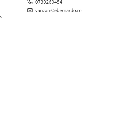
0730260454
vanzari@ebernardo.ro
,