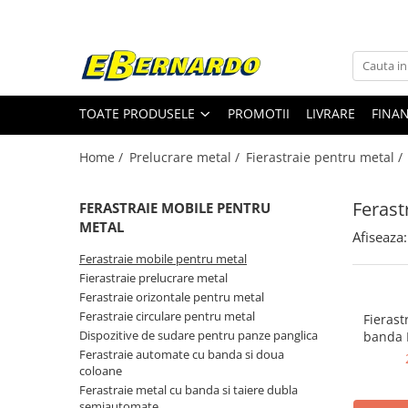
Toate Produsele
Prelucrare metal
TOATE PRODUSELE
PROMOTII
LIVRARE
FINA
Fierastraie pentru metal
Ferastraie mobile pentru metal
Home /
Prelucrare metal /
Fierastraie pentru metal /
Fierastraie prelucrare metal
Ferastraie orizontale pentru metal
Ferast
FERASTRAIE MOBILE PENTRU
Ferastraie circulare pentru metal
METAL
Afiseaza:
Dispozitive de sudare pentru panze
Ferastraie mobile pentru metal
panglica
Fierastraie prelucrare metal
Ferastraie automate cu banda si
Ferastraie orizontale pentru metal
doua coloane
Ferastraie circulare pentru metal
Fierast
Ferastraie metal cu banda si taiere
Dispozitive de sudare pentru panze panglica
banda 
dubla semiautomate
Ferastraie automate cu banda si doua
Ferastraie prelucrare metal cu
coloane
banda si taiere dubla
Ferastraie metal cu banda si taiere dubla
semiautomate