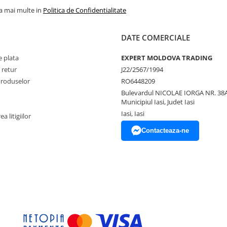
la mai multe in
Politica de Confidentialitate
DATE COMERCIALE
 plata
EXPERT MOLDOVA TRADING
 retur
J22/2567/1994
produselor
RO6448209
Bulevardul NICOLAE IORGA NR. 38A
Municipiul Iasi, Judet Iasi
Iasi, Iasi
a litigiilor
Contacteaza-ne