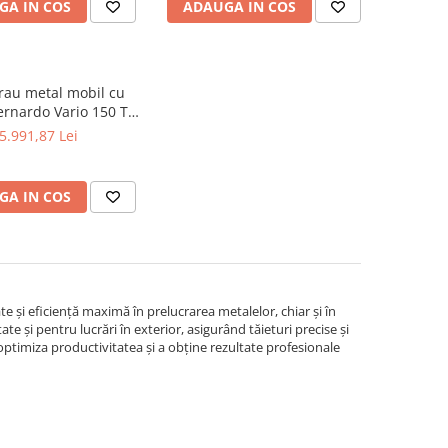
GA IN COS
ADAUGA IN COS
trau metal mobil cu
rnardo Vario 150 T /
230 V
5.991,87 Lei
GA IN COS
e și eficiență maximă în prelucrarea metalelor, chiar și în
tate și pentru lucrări în exterior, asigurând tăieturi precise și
optimiza productivitatea și a obține rezultate profesionale