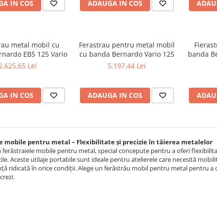
A IN COS
ADAUGA IN COS
ADAU
rau metal mobil cu
Ferastrau pentru metal mobil
Fieras
nardo EBS 125 Vario
cu banda Bernardo Vario 125
banda Be
2.625,65 Lei
5.197,44 Lei
A IN COS
ADAUGA IN COS
ADAU
e mobile pentru metal – Flexibilitate și precizie în tăierea metalelor
ferăstraiele mobile pentru metal, special concepute pentru a oferi flexibilitat
icile. Aceste utilaje portabile sunt ideale pentru atelierele care necesită mobili
ă ridicată în orice condiții. Alege un ferăstrău mobil pentru metal pentru a 
crezi.