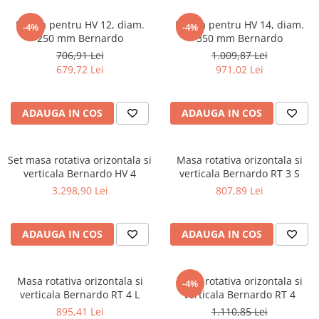
Masini electrice de filetat
Lame de ferastrau cu varf din
Exhaustor pentru aschii metal
Flansa pentru HV 12, diam.
Flansa pentru HV 14, diam.
carbura
-4%
-4%
250 mm Bernardo
350 mm Bernardo
Masini de gaurit cu talpa
Lame de ferăstrău cu acoperire
706,91 Lei
1.009,87 Lei
magnetica
TiN
679,72 Lei
971,02 Lei
Instalatii de spalare a pieselor
Panze de taiere cu banda verticala
Panze de taiere metal pentru
ADAUGA IN COS
ADAUGA IN COS
ferastraie
Roti de lustruit
Set masa rotativa orizontala si
Masa rotativa orizontala si
Standuri pentru ferăstraie cu
verticala Bernardo HV 4
verticala Bernardo RT 3 S
bandă
3.298,90 Lei
807,89 Lei
Standuri pentru mașini de găurit și
frezat
ADAUGA IN COS
ADAUGA IN COS
Standuri pentru mașini de șlefuit
Standuri pentru strunguri metal
Masa rotativa orizontala si
Masa rotativa orizontala si
Unelte striere
-4%
verticala Bernardo RT 4 L
verticala Bernardo RT 4
895,41 Lei
1.110,85 Lei