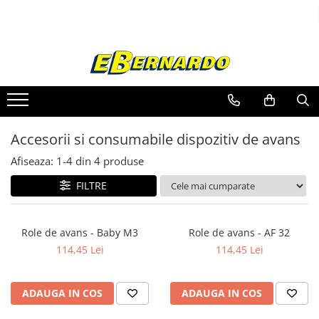
Toate Produsele
Prelucrare metal
Fierastraie pentru metal
Ferastraie mobile pentru metal
Accesorii si consumabile dispozitiv de avans
Fierastraie prelucrare metal
Ferastraie orizontale pentru metal
Afiseaza:
1-
4
din
4
produse
Ferastraie circulare pentru metal
FILTRE
Dispozitive de sudare pentru panze
panglica
Ferastraie automate cu banda si
Role de avans - Baby M3
Role de avans - AF 32
doua coloane
114,45 Lei
114,45 Lei
Ferastraie metal cu banda si taiere
dubla semiautomate
Ferastraie prelucrare metal cu
ADAUGA IN COS
ADAUGA IN COS
banda si taiere dubla