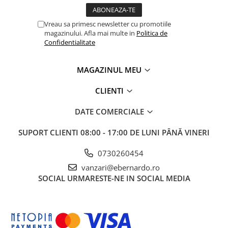
Masini de gaurit cu coloana si cap
de actionare
Vreau sa primesc newsletter cu promotiile
Masini de gaurit cu coloana si
magazinului. Afla mai multe in
Politica de
curea de distributie
Confidentialitate
Masini de gaurit cu masa
Masini de gaurit cu stand si
MAGAZINUL MEU
coloana
Masini de gaurit radiale
CLIENTI
Masini de gaurit si frezat
DATE COMERCIALE
Masini de gaurit cu freza
Masini de frezat universale
SUPORT CLIENTI
08:00 - 17:00 DE LUNI PÂNĂ VINERI
Centre de prelucrare verticale CNC
0730260454
Masini de frezat cu batiu
vanzari@ebernardo.ro
Masini de frezat multifunctionale
SOCIAL
URMARESTE-NE IN SOCIAL MEDIA
Masini de frezat universale SERVO
Masini de frezat verticale
Masini de slefuit metal
Masini de ascutit burghie