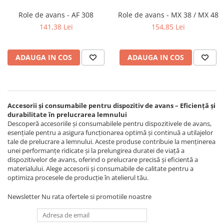
Ferastraie verticale
Role de avans - AF 308
Role de avans - MX 38 / MX 48
Strunguri pentru metal
141,38 Lei
154,85 Lei
Strunguri CNC
Strunguri cu cutie de viteze
Strunguri cu surub de ghidare
ADAUGA IN COS
ADAUGA IN COS
Strunguri de precizie
Strunguri metal cu freza
Strunguri universale
Accesorii și consumabile pentru dispozitiv de avans – Eficiență și
Strunguri universale cu afisaj
durabilitate în prelucrarea lemnului
digital
Descoperă accesoriile și consumabilele pentru dispozitivele de avans,
Strunguri universale cu viteza
esențiale pentru a asigura funcționarea optimă și continuă a utilajelor
tale de prelucrare a lemnului. Aceste produse contribuie la menținerea
variabila
unei performanțe ridicate și la prelungirea duratei de viață a
Masini de gaurit
dispozitivelor de avans, oferind o prelucrare precisă și eficientă a
materialului. Alege accesorii și consumabile de calitate pentru a
Masini de gaurit - Vario - cu masa
optimiza procesele de producție în atelierul tău.
si coloana
Masini de gaurit cu angrenaj, masa
Newsletter
Nu rata ofertele si promotiile noastre
si coloana
Masini de gaurit cu coloana