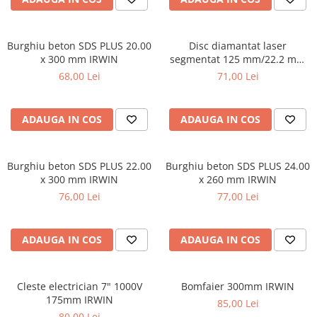
Masini electrice de filetat
Lame de ferastrau cu varf din
Exhaustor pentru aschii metal
carbura
Masini de gaurit cu talpa
Burghiu beton SDS PLUS 20.00
Disc diamantat laser
Lame de ferăstrău cu acoperire
magnetica
x 300 mm IRWIN
segmentat 125 mm/22.2 mm
TiN
IRWIN
68,00 Lei
71,00 Lei
Instalatii de spalare a pieselor
Panze de taiere cu banda verticala
Panze de taiere metal pentru
ADAUGA IN COS
ADAUGA IN COS
ferastraie
Roti de lustruit
Standuri pentru ferăstraie cu
Burghiu beton SDS PLUS 22.00
Burghiu beton SDS PLUS 24.00
bandă
x 300 mm IRWIN
x 260 mm IRWIN
76,00 Lei
77,00 Lei
Standuri pentru mașini de găurit și
frezat
Standuri pentru mașini de șlefuit
ADAUGA IN COS
ADAUGA IN COS
Standuri pentru strunguri metal
Unelte striere
Cleste electrician 7" 1000V
Bomfaier 300mm IRWIN
175mm IRWIN
85,00 Lei
80,00 Lei