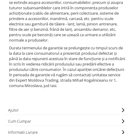
Ferastraie verticale
se extinde asupra accesoriilor, consumabilelor, precum şi asupra
tuturor subansamblelor care intră în componenţa produselor
Strunguri pentru metal
achiziţionate (cablu de alimentare, perii colectoare, sisteme de
Strunguri CNC
prindere a accesoriilor, mandrină, carcasă, etc. pentru scule
electrice sau garnitură de tăiere - lanţ, lamă, pinion antrenare,
Strunguri cu cutie de viteze
filtre de aer şi benzină, frână de lanţ, ansamblu demaror, etc,
Strunguri cu surub de ghidare
pentru scule pe benzină) care se uzează ca urmare a utilizării
normale a produselor.
Strunguri de precizie
Durata termenului de garanţie se prelungeşte cu timpul scurs de
Strunguri metal cu freza
la data la care consumatorul a prezentat produsul defectat şi
Strunguri universale
până la data repunerii acestuia în stare de funcţiune şi a notificării
în scris în vederea ridicării produsului sau predării efective a
Strunguri universale cu afisaj
produsului către consumator. În cazul apariţiei oricărei defecţiuni
digital
în perioada de garanţie vă rugăm să contactaţi unitatea service
Strunguri universale cu viteza
din Expert Moldova Trading, strada Mihail Kogalniceanu nr 1,
variabila
comuna Miroslava, jud Iasi.
Masini de gaurit
Masini de gaurit - Vario - cu masa
si coloana
Ajutor
Masini de gaurit cu angrenaj, masa
Cum Cumpar
si coloana
Masini de gaurit cu coloana
Informatii Livrare