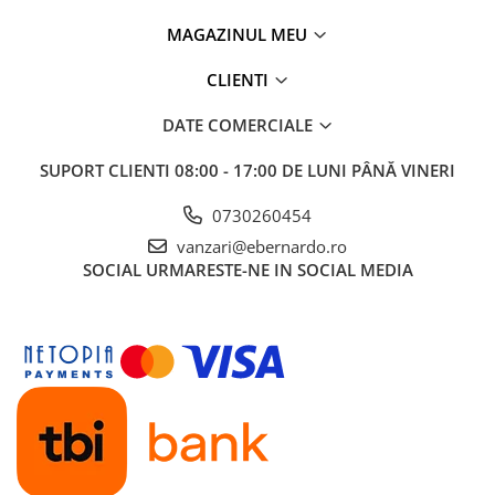
Masini de lustruit
MAGAZINUL MEU
Masini de polizat bavuri cu perii
CLIENTI
Masini de rectificat plan
Masini de rectificat plan
DATE COMERCIALE
Masini de rectificat rotund
Masini de satinat
SUPORT CLIENTI
08:00 - 17:00 DE LUNI PÂNĂ VINERI
Masini de slefuit combinate
0730260454
Masini de slefuit cu banda
vanzari@ebernardo.ro
Masini de slefuit cu disc
SOCIAL
URMARESTE-NE IN SOCIAL MEDIA
Masini de slefuit cu mediu umed si
uscat
Masini de slefuit cutite de gravat
Masini de tesit
Masini pentru slefuit tevi
Masini universale de ascutit
Polizoare de banc
Masini de filetat