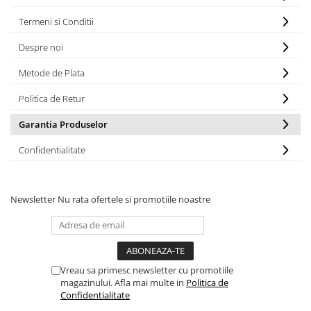
Masini de gaurit cu coloana si cap
de actionare
Termeni si Conditii
Masini de gaurit cu coloana si
Despre noi
curea de distributie
Masini de gaurit cu masa
Metode de Plata
Masini de gaurit cu stand si
Politica de Retur
coloana
Masini de gaurit radiale
Garantia Produselor
Masini de gaurit si frezat
Confidentialitate
Masini de gaurit cu freza
Masini de frezat universale
Centre de prelucrare verticale CNC
Newsletter
Nu rata ofertele si promotiile noastre
Masini de frezat cu batiu
Masini de frezat multifunctionale
Masini de frezat universale SERVO
Masini de frezat verticale
Vreau sa primesc newsletter cu promotiile
magazinului. Afla mai multe in
Politica de
Masini de slefuit metal
Confidentialitate
Masini de ascutit burghie