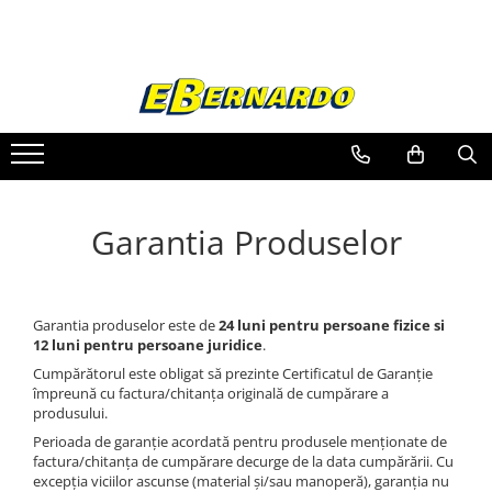
Toate Produsele
Prelucrare metal
Fierastraie pentru metal
Ferastraie mobile pentru metal
Fierastraie prelucrare metal
Garantia Produselor
Ferastraie orizontale pentru metal
Ferastraie circulare pentru metal
Dispozitive de sudare pentru panze
panglica
Garantia produselor este de
24 luni pentru persoane fizice si
12 luni pentru persoane juridice
.
Ferastraie automate cu banda si
doua coloane
Cumpărătorul este obligat să prezinte Certificatul de Garanţie
împreună cu factura/chitanţa originală de cumpărare a
Ferastraie metal cu banda si taiere
produsului.
dubla semiautomate
Perioada de garanţie acordată pentru produsele menţionate de
Ferastraie prelucrare metal cu
factura/chitanţa de cumpărare decurge de la data cumpărării. Cu
banda si taiere dubla
excepţia viciilor ascunse (material şi/sau manoperă), garanţia nu