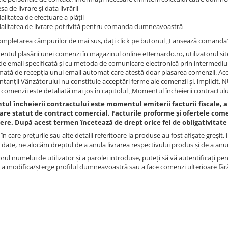
sa de livrare și data livrării
litatea de efectuare a plății
litatea de livrare potrivită pentru comanda dumneavoastră
mpletarea câmpurilor de mai sus, dați click pe butonul „Lansează comanda”
ntul plasării unei comenzi în magazinul online eBernardo.ro, utilizatorul site
de email specificată și cu metoda de comunicare electronică prin intermediul 
mată de recepția unui email automat care atestă doar plasarea comenzii. Acest 
ntanții Vânzătorului nu constituie acceptări ferme ale comenzii și, implicit, 
 comenzii este detaliată mai jos în capitolul „Momentul încheierii contractulu
l încheierii contractului este momentul emiterii facturii fiscale, a 
 are statut de contract comercial. Facturile proforme și ofertele comer
ere. După acest termen încetează de drept orice fel de obligativitat
 în care prețurile sau alte detalii referitoare la produse au fost afișate greșit
 date, ne alocăm dreptul de a anula livrarea respectivului produs și de a anu
rul numelui de utilizator și a parolei introduse, puteți să vă autentificați p
, a modifica/șterge profilul dumneavoastră sau a face comenzi ulterioare făr