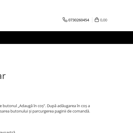
0730260454
0,00
r
pe butonul „Adaugă în coș”. După adăugarea în coș a
ăsarea butonului și parcurgerea paginii de comandă.
eavoastră