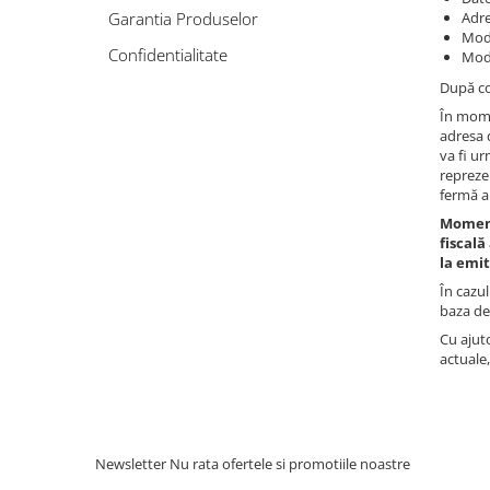
Ferastraie verticale
Garantia Produselor
Adre
Strunguri pentru metal
Moda
Confidentialitate
Moda
Strunguri CNC
După co
Strunguri cu cutie de viteze
În mome
Strunguri cu surub de ghidare
adresa 
Strunguri de precizie
va fi ur
repreze
Strunguri metal cu freza
fermă a
Strunguri universale
Momentu
Strunguri universale cu afisaj
fiscală
digital
la emit
Strunguri universale cu viteza
În cazul
variabila
baza de
Masini de gaurit
Cu ajuto
actuale
Masini de gaurit - Vario - cu masa
si coloana
Masini de gaurit cu angrenaj, masa
si coloana
Newsletter
Nu rata ofertele si promotiile noastre
Masini de gaurit cu coloana