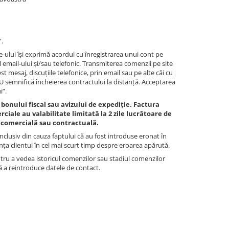
.
-ului își exprimă acordul cu înregistrarea unui cont pe
email-ului și/sau telefonic. Transmiterea comenzii pe site
mesaj, discuțiile telefonice, prin email sau pe alte căi cu
NU semnifică încheierea contractului la distanță. Acceptarea
i”.
bonului fiscal sau avizului de expediție. Factura
ciale au valabilitate limitată la 2 zile lucrătoare de
e comercială sau contractuală.
, inclusiv din cauza faptului că au fost introduse eronat în
nța clientul în cel mai scurt timp despre eroarea apărută.
entru a vedea istoricul comenzilor sau stadiul comenzilor
ă a reintroduce datele de contact.