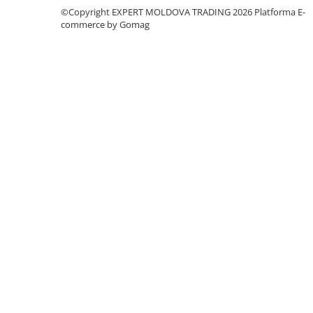
©Copyright EXPERT MOLDOVA TRADING 2026
Platforma E-
Masini de lustruit
commerce by Gomag
Masini de polizat bavuri cu perii
Masini de rectificat plan
Masini de rectificat plan
Masini de rectificat rotund
Masini de satinat
Masini de slefuit combinate
Masini de slefuit cu banda
Masini de slefuit cu disc
Masini de slefuit cu mediu umed si
uscat
Masini de slefuit cutite de gravat
Masini de tesit
Masini pentru slefuit tevi
Masini universale de ascutit
Polizoare de banc
Masini de filetat