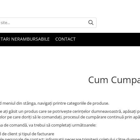
NTARI NERAMBURSABILE
CONTACT
Cum Cumpa
d meniul din stânga, navigați printre categoriile de produse.
e ați găsit un produs care se potrivește cerințelor dumneavoastră, apăsați 
lor pe care doriți să le comandați, procesul de cumpărare continuă prin ap
na de comandă, va trebui să completați următoarele:
l de client și tipul de facturare
le personale de contact: informații necesare trimiterii coletului către dumn