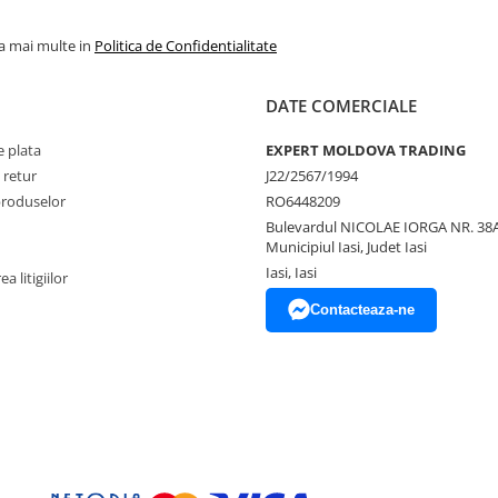
la mai multe in
Politica de Confidentialitate
DATE COMERCIALE
 plata
EXPERT MOLDOVA TRADING
 retur
J22/2567/1994
produselor
RO6448209
Bulevardul NICOLAE IORGA NR. 38A
Municipiul Iasi, Judet Iasi
Iasi, Iasi
a litigiilor
Contacteaza-ne