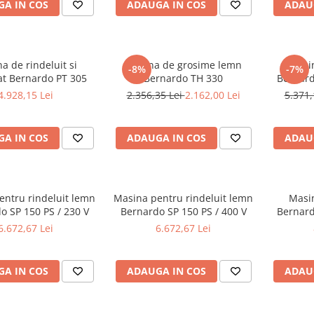
A IN COS
ADAUGA IN COS
ADAU
a de rindeluit si
Masina de grosime lemn
Masin
-8%
-7%
at Bernardo PT 305
Bernardo TH 330
Bernard
4.928,15 Lei
2.356,35 Lei
2.162,00 Lei
5.371,
A IN COS
ADAUGA IN COS
ADAU
entru rindeluit lemn
Masina pentru rindeluit lemn
Masin
o SP 150 PS / 230 V
Bernardo SP 150 PS / 400 V
Bernard
6.672,67 Lei
6.672,67 Lei
A IN COS
ADAUGA IN COS
ADAU