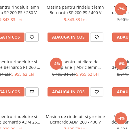
entru rindeluit lemn
Masina pentru rindeluit lemn
Masina 
-7%
o SP 200 PS / 230 V
Bernardo SP 200 PS / 400 V
degrosa
9.843,83 Lei
9.843,83 Lei
7.201,
A IN COS
ADAUGA IN COS
ADAU
entru rindeluire si
Abric pentru ateliere de
Masin
-4%
-6%
e Bernardo PT 260 -
tamplarie | Abric lemn
degrosat
230 V
Bernardo PT 260 - 400 V
84 Lei
5.955,62 Lei
6.193,84 Lei
5.955,62 Lei
8.011,
A IN COS
ADAUGA IN COS
ADAU
entru rindeluire si
Masina de rindeluit si grosime
Masina 
-4%
e Bernardo ADM 260
Bernardo ADM 260 - 400 V
degrosa
- 230 V
7.029,00 Lei
7.125,78 Lei
8.324,