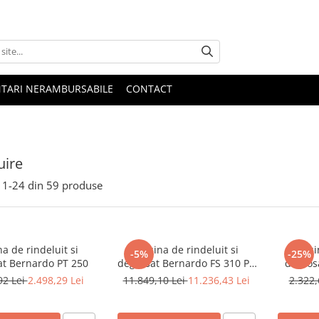
NTARI NERAMBURSABILE
CONTACT
uire
1-
24
din
59
produse
a de rindeluit si
Masina de rindeluit si
Masin
-5%
-25%
at Bernardo PT 250
degrosat Bernardo FS 310 P -
degros
230 V
92 Lei
2.498,29 Lei
11.849,10 Lei
11.236,43 Lei
2.322,