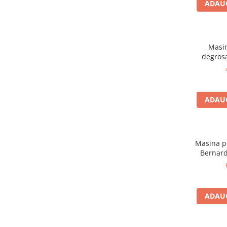
Ferastraie verticale
ADAUG
Strunguri pentru metal
Strunguri CNC
Strunguri cu cutie de viteze
Masin
degros
Strunguri cu surub de ghidare
Strunguri de precizie
Strunguri metal cu freza
Strunguri universale
ADAUG
Strunguri universale cu afisaj
digital
Strunguri universale cu viteza
Masina p
variabila
Bernard
Masini de gaurit
Masini de gaurit - Vario - cu masa
si coloana
ADAUG
Masini de gaurit cu angrenaj, masa
si coloana
Masini de gaurit cu coloana