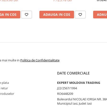
A IN COS
ADAUGA IN COS
ADAU
la mai multe in
Politica de Confidentialitate
DATE COMERCIALE
 plata
EXPERT MOLDOVA TRADING
 retur
J22/2567/1994
produselor
RO6448209
Bulevardul NICOLAE IORGA NR. 38A
Municipiul Iasi, Judet Iasi