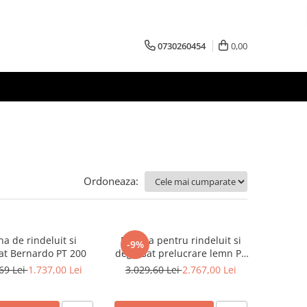
0730260454
0,00
Ordoneaza:
a de rindeluit si
Masina pentru rindeluit si
-9%
at Bernardo PT 200
degrosat prelucrare lemn PT
200 ED - 230 V
69 Lei
1.737,00 Lei
3.029,60 Lei
2.767,00 Lei