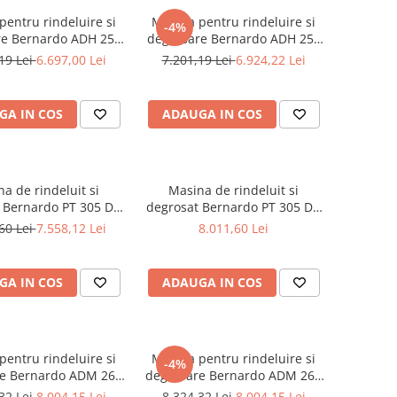
pentru rindeluire si
Masina pentru rindeluire si
-4%
re Bernardo ADH 250
degrosare Bernardo ADH 250
P - 230 V
P - 400 V
19 Lei
6.697,00 Lei
7.201,19 Lei
6.924,22 Lei
GA IN COS
ADAUGA IN COS
a de rindeluit si
Masina de rindeluit si
 Bernardo PT 305 D -
degrosat Bernardo PT 305 D -
230 V
400 V
60 Lei
7.558,12 Lei
8.011,60 Lei
GA IN COS
ADAUGA IN COS
pentru rindeluire si
Masina pentru rindeluire si
-4%
re Bernardo ADM 260
degrosare Bernardo ADM 260
S / 230 V
S / 400 V
32 Lei
8.004,15 Lei
8.324,32 Lei
8.004,15 Lei