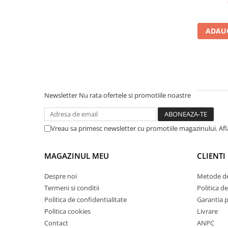
Masini de lustruit
Masini de polizat bavuri cu perii
ADAUG
Masini de rectificat plan
Masini de rectificat plan
Masini de rectificat rotund
Masini de satinat
Masini de slefuit combinate
Newsletter
Nu rata ofertele si promotiile noastre
Masini de slefuit cu banda
Masini de slefuit cu disc
Vreau sa primesc newsletter cu promotiile magazinului. Af
Masini de slefuit cu mediu umed si
uscat
Masini de slefuit cutite de gravat
MAGAZINUL MEU
CLIENTI
Masini de tesit
Despre noi
Metode de
Masini pentru slefuit tevi
Termeni si conditii
Politica de
Masini universale de ascutit
Politica de confidentialitate
Garantia 
Polizoare de banc
Politica cookies
Livrare
Masini de filetat
Contact
ANPC