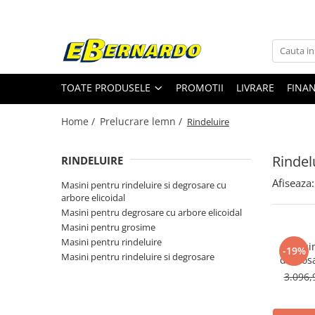
Toate Produsele
Prelucrare metal
TOATE PRODUSELE
PROMOTII
LIVRARE
FINA
Fierastraie pentru metal
Ferastraie mobile pentru metal
Home /
Prelucrare lemn /
Rindeluire
Fierastraie prelucrare metal
Ferastraie orizontale pentru metal
Rindel
RINDELUIRE
Ferastraie circulare pentru metal
Afiseaza:
Masini pentru rindeluire si degrosare cu
Dispozitive de sudare pentru panze
arbore elicoidal
panglica
Masini pentru degrosare cu arbore elicoidal
Ferastraie automate cu banda si
Masini pentru grosime
doua coloane
Masini pentru rindeluire
Masin
-19%
Ferastraie metal cu banda si taiere
Masini pentru rindeluire si degrosare
degros
dubla semiautomate
3.096,
Ferastraie prelucrare metal cu
banda si taiere dubla