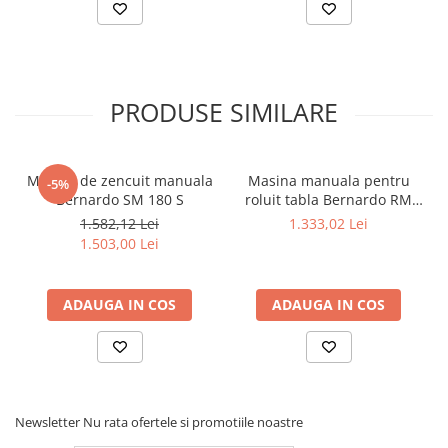
PRODUSE SIMILARE
Masina de zencuit manuala
Masina manuala pentru
-5%
Bernardo SM 180 S
roluit tabla Bernardo RM
305
1.582,12 Lei
1.333,02 Lei
1.503,00 Lei
ADAUGA IN COS
ADAUGA IN COS
Newsletter
Nu rata ofertele si promotiile noastre