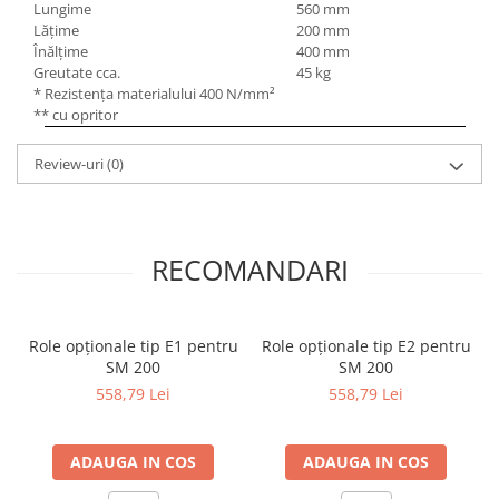
Masini electrice de filetat
Lungime
560 mm
Lame de ferastrau cu varf din
Lăţime
200 mm
Exhaustor pentru aschii metal
carbura
Înălţime
400 mm
Masini de gaurit cu talpa
Greutate cca.
45 kg
Lame de ferăstrău cu acoperire
magnetica
* Rezistenţa materialului 400 N/mm²
TiN
** cu opritor
Instalatii de spalare a pieselor
Panze de taiere cu banda verticala
Review-uri
(0)
Panze de taiere metal pentru
ferastraie
Roti de lustruit
Standuri pentru ferăstraie cu
RECOMANDARI
bandă
Standuri pentru mașini de găurit și
frezat
Role opționale tip E1 pentru
Role opționale tip E2 pentru
SM 200
SM 200
Standuri pentru mașini de șlefuit
558,79 Lei
558,79 Lei
Standuri pentru strunguri metal
Unelte striere
ADAUGA IN COS
ADAUGA IN COS