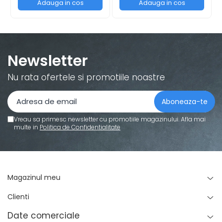
Adauga in cos
Adauga in cos
Standuri pentru strunguri metal
Unelte striere
Newsletter
Nu rata ofertele si promotiile noastre
Vreau sa primesc newsletter cu promotiile magazinului. Afla mai
multe in
Politica de Confidentialitate
Magazinul meu
Clienti
Date comerciale