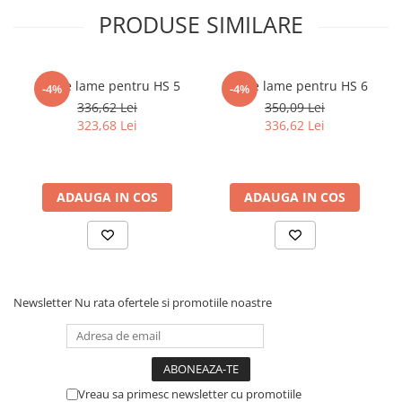
PRODUSE SIMILARE
Masini de lustruit
Masini de polizat bavuri cu perii
Masini de rectificat plan
Set de lame pentru HS 5
Set de lame pentru HS 6
-4%
-4%
Masini de rectificat plan
336,62 Lei
350,09 Lei
Masini de rectificat rotund
323,68 Lei
336,62 Lei
Masini de satinat
Masini de slefuit combinate
Masini de slefuit cu banda
ADAUGA IN COS
ADAUGA IN COS
Masini de slefuit cu disc
Masini de slefuit cu mediu umed si
uscat
Masini de slefuit cutite de gravat
Masini de tesit
Newsletter
Nu rata ofertele si promotiile noastre
Masini pentru slefuit tevi
Masini universale de ascutit
Polizoare de banc
Masini de filetat
Vreau sa primesc newsletter cu promotiile