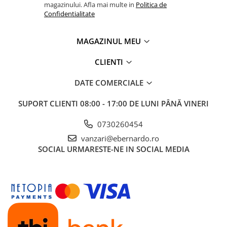
magazinului. Afla mai multe in
Politica de
Masini pneumatice de filetat
Confidentialitate
Masini electrice de filetat
Exhaustor pentru aschii metal
MAGAZINUL MEU
Masini de gaurit cu talpa
magnetica
CLIENTI
Instalatii de spalare a pieselor
DATE COMERCIALE
Accesorii prelucrare metal
SUPORT CLIENTI
08:00 - 17:00 DE LUNI PÂNĂ VINERI
Universale de strung si accesorii
pentru strunguri
0730260454
Falci pentru 3 bacuri PS3/ PO3
vanzari@ebernardo.ro
Falci pentru 4 bacuri PS4/ PO4
SOCIAL
URMARESTE-NE IN SOCIAL MEDIA
Flanșă
Fălcile pentru 3-bacuri DK11
Fălcile pentru 4-bacuri DK12
Mandrine independente
Mandrină cu 3 fălci din fontă
Mandrină cu 3 fălci din otel