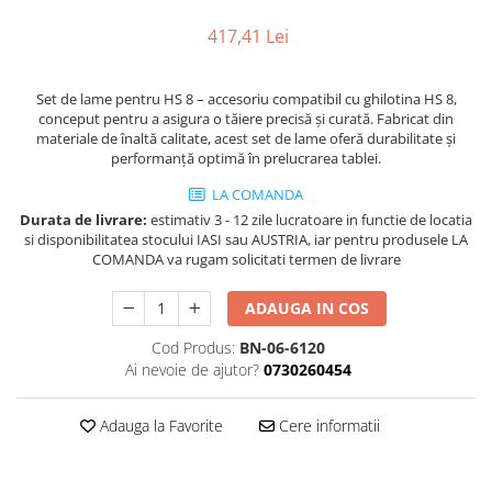
Ferastraie verticale
Strunguri pentru metal
417,41 Lei
Strunguri CNC
Strunguri cu cutie de viteze
Set de lame pentru HS 8 – accesoriu compatibil cu ghilotina HS 8,
conceput pentru a asigura o tăiere precisă și curată. Fabricat din
Strunguri cu surub de ghidare
materiale de înaltă calitate, acest set de lame oferă durabilitate și
Strunguri de precizie
performanță optimă în prelucrarea tablei.
Strunguri metal cu freza
LA COMANDA
Strunguri universale
Durata de livrare:
estimativ 3 - 12 zile lucratoare in functie de locatia
Strunguri universale cu afisaj
si disponibilitatea stocului IASI sau AUSTRIA, iar pentru produsele LA
COMANDA va rugam solicitati termen de livrare
digital
Strunguri universale cu viteza
ADAUGA IN COS
variabila
Masini de gaurit
Cod Produs:
BN-06-6120
Ai nevoie de ajutor?
0730260454
Masini de gaurit - Vario - cu masa
si coloana
Masini de gaurit cu angrenaj, masa
Adauga la Favorite
Cere informatii
si coloana
Masini de gaurit cu coloana