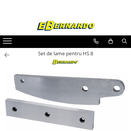
Toate Produsele
Prelucrare metal
Fierastraie pentru metal
Ferastraie mobile pentru metal
Set de lame pentru HS 8
Fierastraie prelucrare metal
Ferastraie orizontale pentru metal
Ferastraie circulare pentru metal
Dispozitive de sudare pentru panze
panglica
Ferastraie automate cu banda si
doua coloane
Ferastraie metal cu banda si taiere
dubla semiautomate
Ferastraie prelucrare metal cu
banda si taiere dubla