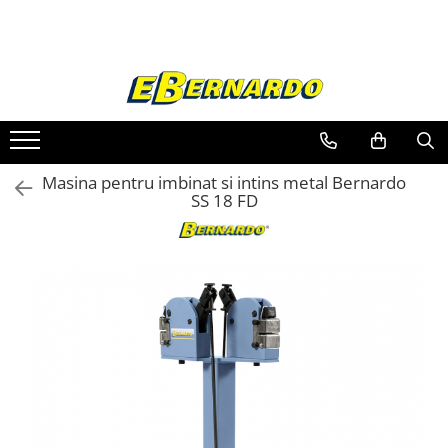
Toate Produsele
Prelucrare metal
Fierastraie pentru metal
Ferastraie mobile pentru metal
Masina pentru imbinat si intins metal Bernardo
Fierastraie prelucrare metal
SS 18 FD
Ferastraie orizontale pentru metal
Ferastraie circulare pentru metal
Dispozitive de sudare pentru panze
panglica
Ferastraie automate cu banda si
doua coloane
Ferastraie metal cu banda si taiere
dubla semiautomate
Ferastraie prelucrare metal cu
banda si taiere dubla