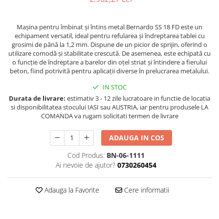
Masini de gaurit cu coloana si cap
de actionare
Mașina pentru îmbinat și întins metal Bernardo SS 18 FD este un
Masini de gaurit cu coloana si
echipament versatil, ideal pentru refularea și îndreptarea tablei cu
curea de distributie
grosimi de până la 1,2 mm. Dispune de un picior de sprijin, oferind o
Masini de gaurit cu masa
utilizare comodă și stabilitate crescută. De asemenea, este echipată cu
o funcție de îndreptare a barelor din oțel striat și întindere a fierului
Masini de gaurit cu stand si
beton, fiind potrivită pentru aplicații diverse în prelucrarea metalului.
coloana
Masini de gaurit radiale
IN STOC
Masini de gaurit si frezat
Durata de livrare:
estimativ 3 - 12 zile lucratoare in functie de locatia
si disponibilitatea stocului IASI sau AUSTRIA, iar pentru produsele LA
Masini de gaurit cu freza
COMANDA va rugam solicitati termen de livrare
Masini de frezat universale
ADAUGA IN COS
Centre de prelucrare verticale CNC
Masini de frezat cu batiu
Cod Produs:
BN-06-1111
Masini de frezat multifunctionale
Ai nevoie de ajutor?
0730260454
Masini de frezat universale SERVO
Masini de frezat verticale
Adauga la Favorite
Cere informatii
Masini de slefuit metal
Masini de ascutit burghie