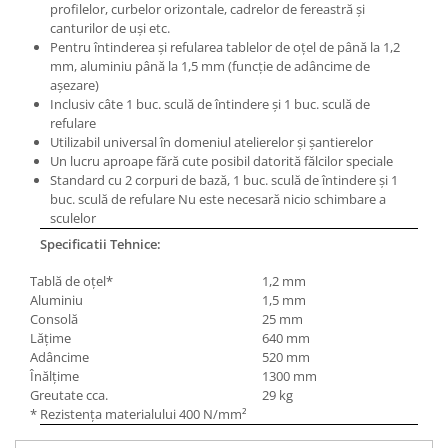
profilelor, curbelor orizontale, cadrelor de fereastră şi
Masini pneumatice de filetat
canturilor de uşi etc.
Masini electrice de filetat
Pentru întinderea şi refularea tablelor de oţel de până la 1,2
mm, aluminiu până la 1,5 mm (funcţie de adâncime de
Exhaustor pentru aschii metal
aşezare)
Masini de gaurit cu talpa
Inclusiv câte 1 buc. sculă de întindere şi 1 buc. sculă de
magnetica
refulare
Utilizabil universal în domeniul atelierelor şi şantierelor
Instalatii de spalare a pieselor
Un lucru aproape fără cute posibil datorită fălcilor speciale
Accesorii prelucrare metal
Standard cu 2 corpuri de bază, 1 buc. sculă de întindere şi 1
buc. sculă de refulare Nu este necesară nicio schimbare a
Universale de strung si accesorii
sculelor
pentru strunguri
Specificatii Tehnice:
Falci pentru 3 bacuri PS3/ PO3
Tablă de oţel*
1,2 mm
Falci pentru 4 bacuri PS4/ PO4
Aluminiu
1,5 mm
Flanșă
Consolă
25 mm
Fălcile pentru 3-bacuri DK11
Lăţime
640 mm
Adâncime
520 mm
Fălcile pentru 4-bacuri DK12
Înălţime
1300 mm
Mandrine independente
Greutate cca.
29 kg
Mandrină cu 3 fălci din fontă
* Rezistenţa materialului 400 N/mm²
Mandrină cu 3 fălci din otel