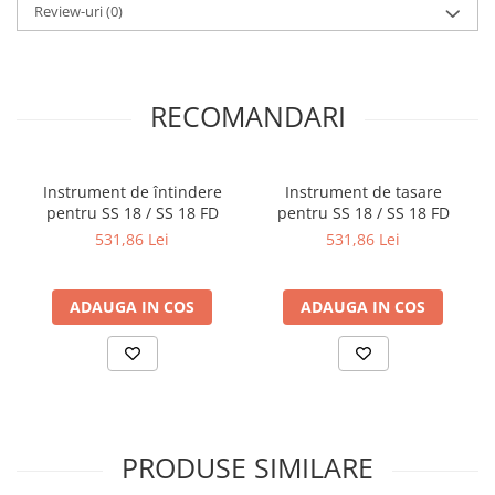
Review-uri
(0)
Mandrină cu 4 fălci din fontă
Mandrină cu 4 fălci din otel
Seturi de unelte pentru strungarie
Standuri pentru strunguri
RECOMANDARI
Instrumente de prindere
Dispozitive de prindere pentru
unelte
Instrument de întindere
Instrument de tasare
pentru SS 18 / SS 18 FD
pentru SS 18 / SS 18 FD
Elemente de prindere mecanică
531,86 Lei
531,86 Lei
Fălci pentru PHV / VHV
Menghine
Mese rotative / mese inclinabile /
ADAUGA IN COS
ADAUGA IN COS
Etape XY
Papusa mobila / con de centrare
Instrumente de masurare
Afisaj digital
Bloc ecartament, masurare și
PRODUSE SIMILARE
testare