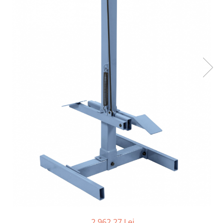
Ferastraie verticale
Strunguri pentru metal
Strunguri CNC
Strunguri cu cutie de viteze
Strunguri cu surub de ghidare
Strunguri de precizie
Strunguri metal cu freza
Strunguri universale
Strunguri universale cu afisaj
digital
Strunguri universale cu viteza
variabila
Masini de gaurit
Masini de gaurit - Vario - cu masa
si coloana
Masini de gaurit cu angrenaj, masa
si coloana
Masini de gaurit cu coloana
2.962,27 Lei