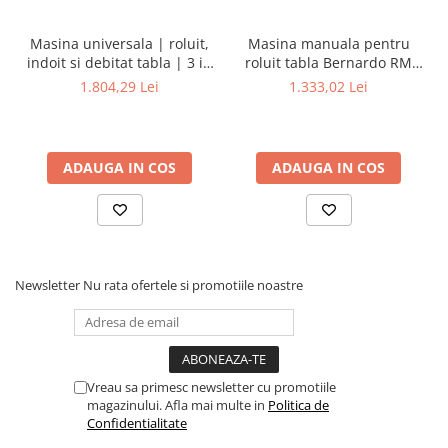
Dispozitiv de testare
Indicatoare înălțime
Masina universala | roluit,
Masina manuala pentru
Indicator cadran / Baze magnetice
indoit si debitat tabla | 3 in
roluit tabla Bernardo RM
Masurare
1 - 200
305
1.804,29 Lei
1.333,02 Lei
Micrometru
Micrometru de adancime
Micrometru de interior
ADAUGA IN COS
ADAUGA IN COS
Nivele
Palpatoare margine
Placi de granit de suprafață
Prisma
Newsletter
Nu rata ofertele si promotiile noastre
Raportor
Set unelte de masurare
Instrumente de decupare
metalelor
Vreau sa primesc newsletter cu promotiile
Instrumente de frezat
magazinului. Afla mai multe in
Politica de
Instrumente de găurit
Confidentialitate
Tarozi si filiere