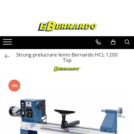
Toate Produsele
Prelucrare metal
Fierastraie pentru metal
Ferastraie mobile pentru metal
Strung prelucrare lemn Bernardo HCL 1200
Fierastraie prelucrare metal
Top
Ferastraie orizontale pentru metal
Ferastraie circulare pentru metal
Dispozitive de sudare pentru panze
-4%
panglica
Ferastraie automate cu banda si
doua coloane
Ferastraie metal cu banda si taiere
dubla semiautomate
Ferastraie prelucrare metal cu
banda si taiere dubla