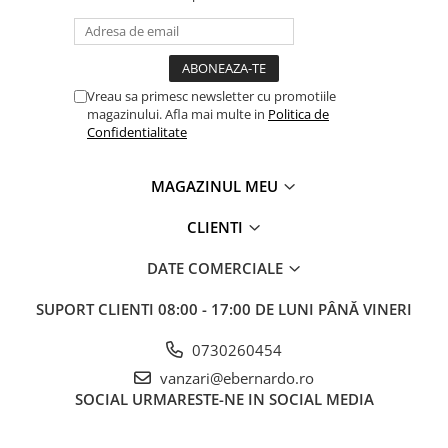
Accesorii utilaje
Accesorii masini de gaurit si frezat
Accesorii pentru ferastraie
Vreau sa primesc newsletter cu promotiile
mecanice cu banda si disc
magazinului. Afla mai multe in
Politica de
Accesorii pentru masini de ascutit
Confidentialitate
Accesorii pentru masini de gaurit
Accesorii pentru masini de slefuit
MAGAZINUL MEU
Accesorii pentru masini de taiat
filete
CLIENTI
Accesorii pentru mașini de găurit
DATE COMERCIALE
magnetice
Accesorii pentru strunguri
SUPORT CLIENTI
08:00 - 17:00 DE LUNI PÂNĂ VINERI
Accesorii polizor umed și uscat
Accesorii generale
0730260454
vanzari@ebernardo.ro
Accesorii masini de slefuit cutite
de gravat
SOCIAL
URMARESTE-NE IN SOCIAL MEDIA
Accesorii pentru mașini de șlefuit