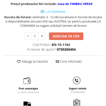
Masini de gaurit cu coloana si cap
Prețul produsului NU include:
taxa de TIMBRU VERDE
de actionare
LA COMANDA
Masini de gaurit cu coloana si
Durata de livrare:
estimativ 3 - 12 zile lucratoare in functie de locatia
curea de distributie
si disponibilitatea stocului IASI sau AUSTRIA, iar pentru produsele LA
Masini de gaurit cu masa
COMANDA va rugam solicitati termen de livrare
Masini de gaurit cu stand si
coloana
ADAUGA IN COS
Masini de gaurit radiale
Cod Produs:
BN-10-1184
Masini de gaurit si frezat
Ai nevoie de ajutor?
0730260454
Masini de gaurit cu freza
Masini de frezat universale
Adauga la Favorite
Cere informatii
Centre de prelucrare verticale CNC
Masini de frezat cu batiu
Masini de frezat multifunctionale
Masini de frezat universale SERVO
Pret avantajos
Suport tehnic
Masini de frezat verticale
La toate produsele
0730260454
Masini de slefuit metal
Masini de ascutit burghie