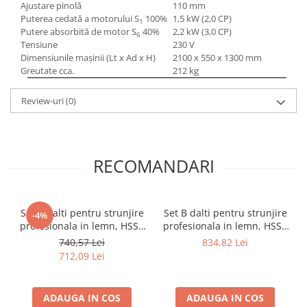
Ajustare pinolă
110 mm
Mandrină cu 4 fălci din fontă
Puterea cedată a motorului S
100%
1,5 kW (2,0 CP)
1
Mandrină cu 4 fălci din otel
Putere absorbită de motor S
40%
2,2 kW (3,0 CP)
6
Tensiune
230 V
Seturi de unelte pentru strungarie
Dimensiunile maşinii (Lt x Ad x H)
2100 x 550 x 1300 mm
Standuri pentru strunguri
Greutate cca.
212 kg
Instrumente de prindere
Review-uri
(0)
Dispozitive de prindere pentru
unelte
Elemente de prindere mecanică
Fălci pentru PHV / VHV
RECOMANDARI
Menghine
Mese rotative / mese inclinabile /
Etape XY
Set A dalti pentru strunjire
Set B dalti pentru strunjire
-4%
Papusa mobila / con de centrare
profesionala in lemn, HSS -
profesionala in lemn, HSS -
Instrumente de masurare
6 bucati
8 bucati
740,57 Lei
834,82 Lei
712,09 Lei
Afisaj digital
Bloc ecartament, masurare și
testare
ADAUGA IN COS
ADAUGA IN COS