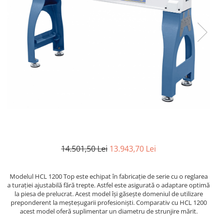
Ferastraie verticale
Strunguri pentru metal
Strunguri CNC
Strunguri cu cutie de viteze
Strunguri cu surub de ghidare
Strunguri de precizie
Strunguri metal cu freza
Strunguri universale
Strunguri universale cu afisaj
digital
Strunguri universale cu viteza
variabila
14.501,50 Lei
13.943,70 Lei
Masini de gaurit
Masini de gaurit - Vario - cu masa
si coloana
Modelul HCL 1200 Top este echipat în fabricaţie de serie cu o reglarea
a turaţiei ajustabilă fără trepte. Astfel este asigurată o adaptare optimă
Masini de gaurit cu angrenaj, masa
la piesa de prelucrat. Acest model îşi găseşte domeniul de utilizare
si coloana
preponderent la meşteşugarii profesionişti. Comparativ cu HCL 1200
Masini de gaurit cu coloana
acest model oferă suplimentar un diametru de strunjire mărit.