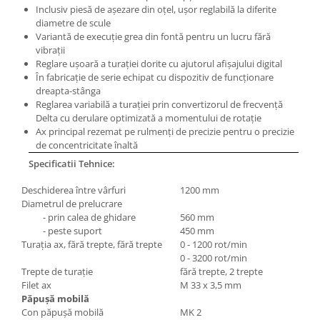
Inclusiv piesă de aşezare din oţel, uşor reglabilă la diferite
Masini pneumatice de filetat
diametre de scule
Masini electrice de filetat
Variantă de execuţie grea din fontă pentru un lucru fără
Exhaustor pentru aschii metal
vibraţii
Reglare uşoară a turaţiei dorite cu ajutorul afişajului digital
Masini de gaurit cu talpa
În fabricaţie de serie echipat cu dispozitiv de funcţionare
magnetica
dreapta-stânga
Reglarea variabilă a turaţiei prin convertizorul de frecvenţă
Instalatii de spalare a pieselor
Delta cu derulare optimizată a momentului de rotaţie
Accesorii prelucrare metal
Ax principal rezemat pe rulmenţi de precizie pentru o precizie
de concentricitate înaltă
Universale de strung si accesorii
pentru strunguri
Specificatii Tehnice:
Falci pentru 3 bacuri PS3/ PO3
Deschiderea între vârfuri
1200 mm
Falci pentru 4 bacuri PS4/ PO4
Diametrul de prelucrare
- prin calea de ghidare
560 mm
Flanșă
- peste suport
450 mm
Fălcile pentru 3-bacuri DK11
Turaţia ax, fără trepte, fără trepte
0 - 1200 rot/min
Fălcile pentru 4-bacuri DK12
0 - 3200 rot/min
Trepte de turaţie
fără trepte, 2 trepte
Mandrine independente
Filet ax
M 33 x 3,5 mm
Mandrină cu 3 fălci din fontă
P
ă
pu
şă
mobil
ă
Con păpuşă mobilă
MK 2
Mandrină cu 3 fălci din otel