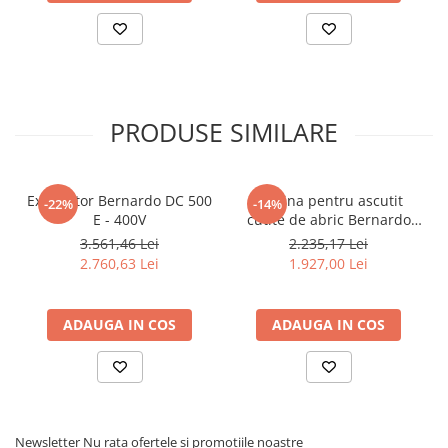
Dispozitiv de testare
Indicatoare înălțime
Indicator cadran / Baze magnetice
Masurare
Micrometru
PRODUSE SIMILARE
Micrometru de adancime
Micrometru de interior
Nivele
Exhaustor Bernardo DC 500
Masina pentru ascutit
-22%
-14%
Palpatoare margine
E - 400V
cutite de abric Bernardo
Placi de granit de suprafață
HMS 600
3.561,46 Lei
2.235,17 Lei
Prisma
2.760,63 Lei
1.927,00 Lei
Raportor
Set unelte de masurare
ADAUGA IN COS
ADAUGA IN COS
Instrumente de decupare
metalelor
Instrumente de frezat
Instrumente de găurit
Newsletter
Nu rata ofertele si promotiile noastre
Tarozi si filiere