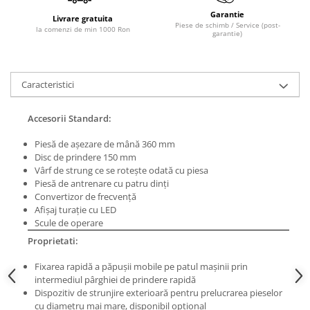
Masini de lustruit
Garantie
Livrare gratuita
Piese de schimb / Service (post-
la comenzi de min 1000 Ron
Masini de polizat bavuri cu perii
garantie)
Masini de rectificat plan
Masini de rectificat plan
Caracteristici
Masini de rectificat rotund
Masini de satinat
Accesorii Standard:
Masini de slefuit combinate
Masini de slefuit cu banda
Piesă de aşezare de mână 360 mm
Disc de prindere 150 mm
Masini de slefuit cu disc
Vârf de strung ce se roteşte odată cu piesa
Masini de slefuit cu mediu umed si
Piesă de antrenare cu patru dinţi
uscat
Convertizor de frecvenţă
Masini de slefuit cutite de gravat
Afişaj turaţie cu LED
Scule de operare
Masini de tesit
Proprietati:
Masini pentru slefuit tevi
Masini universale de ascutit
Fixarea rapidă a păpuşii mobile pe patul maşinii prin
intermediul pârghiei de prindere rapidă
Polizoare de banc
Dispozitiv de strunjire exterioară pentru prelucrarea pieselor
Masini de filetat
cu diametru mai mare, disponibil opţional