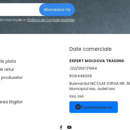
fla mai multe in
Politica de Confidentialitate
Date comerciale
EXPERT MOLDOVA TRADING
de plata
J22/2567/1994
de retur
RO6448209
 produselor
Bulevardul NICOLAE IORGA NR. 3
Municipiul Iasi, Judet Iasi
Iasi, Iasi
ea litigiilor
Contacteaza-ne