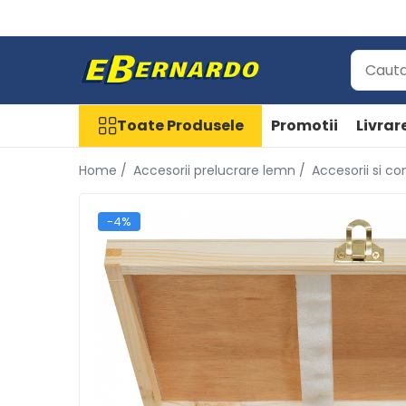
Toate Produsele
Prelucrare metal
Fierastraie pentru metal
Toate Produsele
Promotii
Livrar
Ferastraie mobile pentru metal
Home /
Accesorii prelucrare lemn /
Accesorii si c
Fierastraie prelucrare metal
Ferastraie orizontale pentru metal
Ferastraie circulare pentru metal
-4%
Dispozitive de sudare pentru
panze panglica
Ferastraie automate cu banda si
doua coloane
Ferastraie metal cu banda si
taiere dubla semiautomate
Ferastraie prelucrare metal cu
banda si taiere dubla