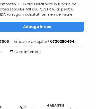
stimativ 3 - 12 zile lucratoare in functie de
itatea stocului IASI sau AUSTRIA, iar pentru
A va rugam solicitati termen de livrare
Adauga in cos
7006
Ai nevoie de ajutor?
0730260454
e
Cere informatii
GARANTIE
S