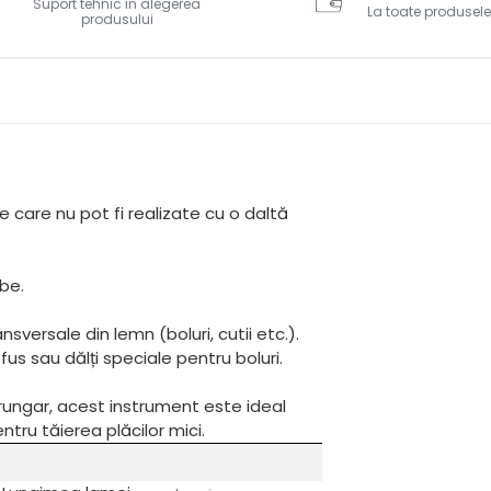
Suport tehnic in alegerea
La toate produsele
produsului
e care nu pot fi realizate cu o daltă
be.
nsversale din lemn (boluri, cutii etc.).
 fus sau dălți speciale pentru boluri.
rungar, acest instrument este ideal
tru tăierea plăcilor mici.