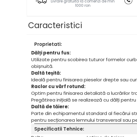
Livrare gratuita la comenzi de min
Masini de gaurit cu coloana si cap
1000 ron
de actionare
Masini de gaurit cu coloana si
Caracteristici
curea de distributie
Masini de gaurit cu masa
Masini de gaurit cu stand si
Proprietati:
coloana
Dălți pentru fus:
Masini de gaurit radiale
Utilizate pentru scobirea tuturor formelor curb
Masini de gaurit si frezat
obișnuită.
Masini de gaurit cu freza
Daltă teșită:
Masini de frezat universale
Ideală pentru finisarea pieselor drepte sau cur
Raclor cu vârf rotund:
Centre de prelucrare verticale
Optim pentru finisarea detaliată a lucrărilor tra
CNC
Pregătirea inițială se realizează cu dălți pentru
Masini de frezat cu batiu
Daltă de tăiere:
Masini de frezat multifunctionale
Parte din echipamentul standard al fiecărui st
Masini de frezat universale SERVO
pentru secționarea lemnului transversal sau pen
Masini de frezat verticale
Specificatii Tehnice:
Masini de slefuit metal