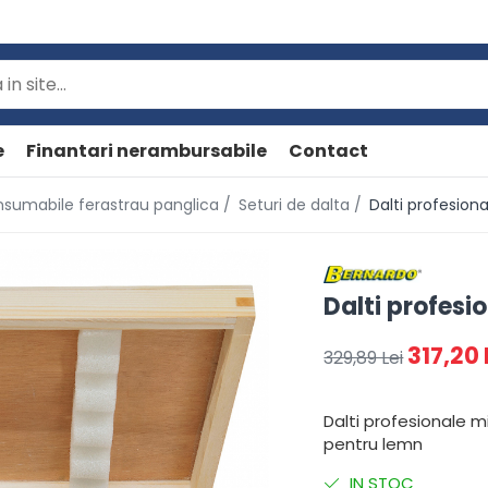
e
Finantari nerambursabile
Contact
onsumabile ferastrau panglica /
Seturi de dalta /
Dalti profesion
Dalti profesi
317,20 
329,89 Lei
Dalti profesionale m
pentru lemn
IN STOC