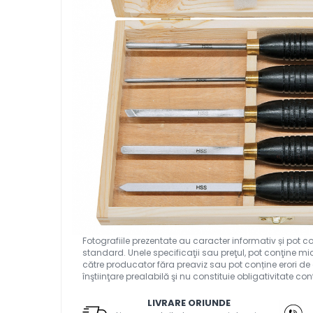
Ferastraie verticale
Strunguri pentru metal
Strunguri CNC
Strunguri cu cutie de viteze
Strunguri cu surub de ghidare
Strunguri de precizie
Strunguri metal cu freza
Strunguri universale
Strunguri universale cu afisaj
digital
Strunguri universale cu viteza
variabila
Masini de gaurit
Masini de gaurit - Vario - cu masa
si coloana
Masini de gaurit cu angrenaj,
masa si coloana
Masini de gaurit cu coloana
LIVRARE ORIUNDE