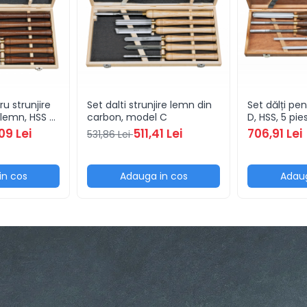
ru strunjire
Set dalti strunjire lemn din
Set dălți pe
 lemn, HSS -
carbon, model C
D, HSS, 5 pie
09 Lei
511,41 Lei
706,91 Lei
531,86 Lei
in cos
Adauga in cos
Adaug