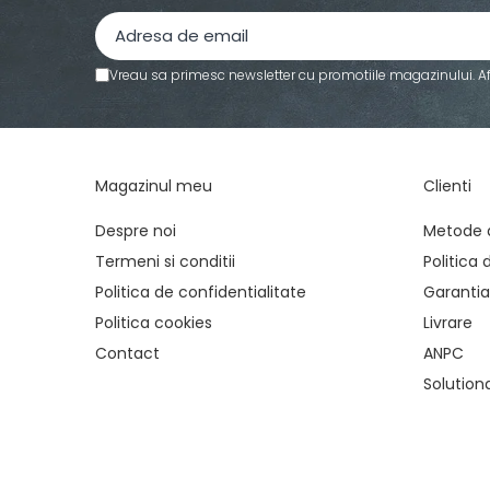
Mandrină cu 3 fălci din otel
Mandrină cu 4 fălci din fontă
Mandrină cu 4 fălci din otel
Vreau sa primesc newsletter cu promotiile magazinului. A
Seturi de unelte pentru strungarie
Standuri pentru strunguri
Instrumente de prindere
Magazinul meu
Clienti
Dispozitive de prindere pentru
unelte
Despre noi
Metode 
Elemente de prindere mecanică
Termeni si conditii
Politica 
Fălci pentru PHV / VHV
Politica de confidentialitate
Garantia
Menghine
Politica cookies
Livrare
Mese rotative / mese inclinabile /
Etape XY
Contact
ANPC
Papusa mobila / con de centrare
Solutionar
Instrumente de masurare
Afisaj digital
Bloc ecartament, masurare și
testare