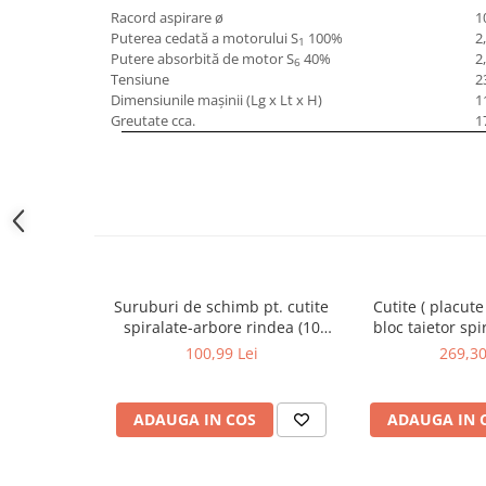
Masini pneumatice de filetat
Racord aspirare ø
1
Puterea cedată a motorului S
100%
2
Masini electrice de filetat
1
Putere absorbită de motor S
40%
2
6
Exhaustor pentru aschii metal
Tensiune
2
Dimensiunile maşinii (Lg x Lt x H)
1
Masini de gaurit cu talpa
Greutate cca.
1
magnetica
Instalatii de spalare a pieselor
Accesorii prelucrare metal
Universale de strung si accesorii
pentru strunguri
Falci pentru 3 bacuri PS3/ PO3
Suruburi de schimb pt. cutite
Cutite ( placute
Falci pentru 4 bacuri PS4/ PO4
spiralate-arbore rindea (10
bloc taietor spi
Flanșă
buc.) | ADM 260 S / AD 260 S /
100,99 Lei
269,30
Fălcile pentru 3-bacuri DK11
FS 310 PS / PT 310 S
Fălcile pentru 4-bacuri DK12
ADAUGA IN COS
ADAUGA IN 
Mandrine independente
Mandrină cu 3 fălci din fontă
Mandrină cu 3 fălci din otel