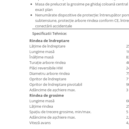
Masa de prelucrat la grosime pe ghidaj coloană central 
Masini de lustruit
exact plan
Masini de polizat bavuri cu perii
Nenumărate dispozitive de protecţie: întrerupător porni
subtensiune, protecţie arbore rindea conform CE, într
Masini de rectificat plan
conectării accidentale
Masini de rectificat plan
Specificatii Tehnice:
Masini de rectificat rotund
Rindea de îndreptare
Masini de satinat
Lăţime de îndreptare
2
Masini de slefuit combinate
Lungime masă
1
Înălţime masă
8
Masini de slefuit cu banda
Turaţie arbore rindea
4
Masini de slefuit cu disc
Plăci reversibile HM
2
Diametru arbore rindea
7
Masini de slefuit cu mediu umed si
Opritor de îndreptare
7
uscat
Opritor de îndreptare pivotabil
9
Masini de slefuit cutite de gravat
Adâncime de aşchiere max.
3
Masini de tesit
Rindea de grosime
Lungime masă
6
Masini pentru slefuit tevi
Lăţime rindea
2
Masini universale de ascutit
Spaţiu de trecere grosime, min/max.
5
Polizoare de banc
Adâncime de aşchiere max.
2
Viteză avans
4
Masini de filetat