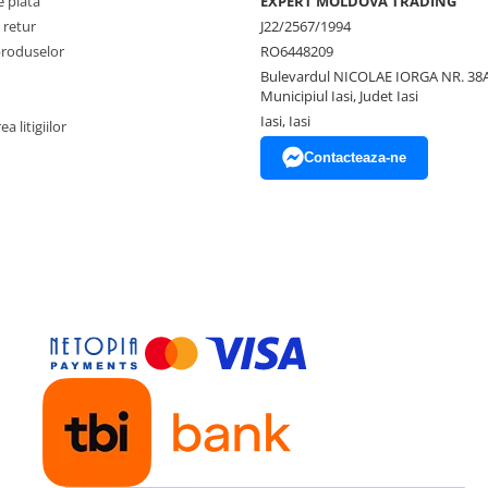
 plata
EXPERT MOLDOVA TRADING
 retur
J22/2567/1994
produselor
RO6448209
Bulevardul NICOLAE IORGA NR. 38A
Municipiul Iasi, Judet Iasi
Iasi, Iasi
a litigiilor
Contacteaza-ne