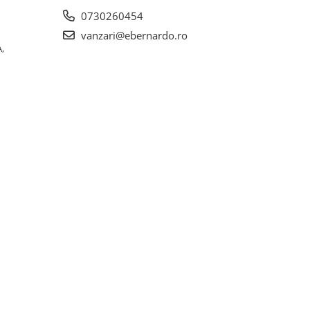
0730260454
vanzari@ebernardo.ro
,