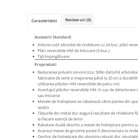
Masini de gaurit cu coloana si cap
de actionare
Masini de gaurit cu coloana si
Review-uri
(0)
Caracteristici
curea de distributie
Masini de gaurit cu masa
Accesorii Standard:
Masini de gaurit cu stand si
Arbore-cuţit elicoidal de rindeluire cu 24 buc. plăci reve
coloana
Plăci reversibile HM de înlocuire (5 buc.)
Masini de gaurit radiale
Tijă împingătoare
Masini de gaurit si frezat
Proprietati:
Masini de gaurit cu freza
Reducerea poluării sonore (cca. 50%) datorită arborelui-c
fabricaţie de serie şi majorarea până la 20 ori a durabilită
Masini de frezat universale
utilizarea plăcilor HM reversibile de patru ori)
Centre de prelucrare verticale CNC
Avantajul plăcilor reversibile HM: în caz de deteriorare c
Masini de frezat cu batiu
sau întoarse
Mesele de îndreptare se rabatează către partea din spa
Masini de frezat multifunctionale
spațiu
Masini de frezat universale SERVO
Tăişurile din metal dur asigură rezultate de rindeluire 
la fiecare esenţă de lemn
Masini de frezat verticale
Rabatare duală deschis a mesei de îndreptare pentru 
Masini de slefuit metal
Avansul mesei de grosime poate fi deconectata la rinde
Opritor de îndreptare din aluminiu eloxat dur, pivotabil 
Masini de ascutit burghie