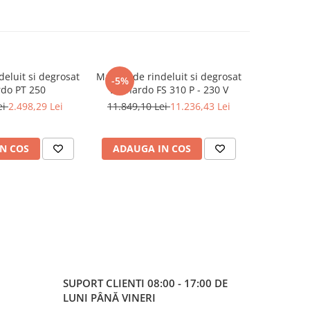
eluit si degrosat
Masina de rindeluit si degrosat
Masina co
-5%
do PT 250
Bernardo FS 310 P - 230 V
Bernardo
ei
2.498,29 Lei
11.849,10 Lei
11.236,43 Lei
29
N COS
ADAUGA IN COS
ADAUG
SUPORT CLIENTI
08:00 - 17:00 DE
LUNI PÂNĂ VINERI