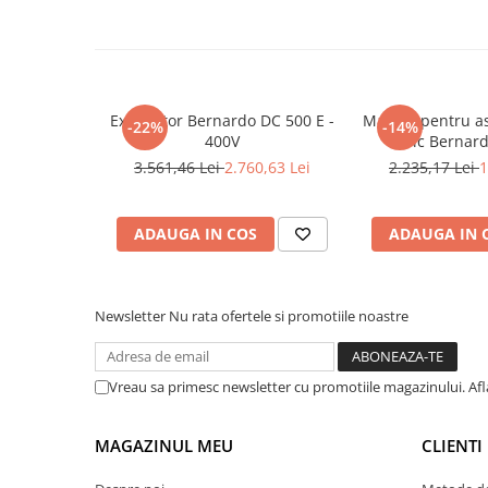
Mandrină cu 4 fălci din fontă
Mandrină cu 4 fălci din otel
Seturi de unelte pentru strungarie
Standuri pentru strunguri
Exhaustor Bernardo DC 500 E -
Masina pentru as
-22%
-14%
Instrumente de prindere
400V
abric Bernar
Dispozitive de prindere pentru
3.561,46 Lei
2.760,63 Lei
2.235,17 Lei
1
unelte
Elemente de prindere mecanică
ADAUGA IN COS
ADAUGA IN 
Fălci pentru PHV / VHV
Menghine
Mese rotative / mese inclinabile /
Newsletter
Nu rata ofertele si promotiile noastre
Etape XY
Papusa mobila / con de centrare
Instrumente de masurare
Vreau sa primesc newsletter cu promotiile magazinului. Af
Afisaj digital
Bloc ecartament, masurare și
MAGAZINUL MEU
CLIENTI
testare