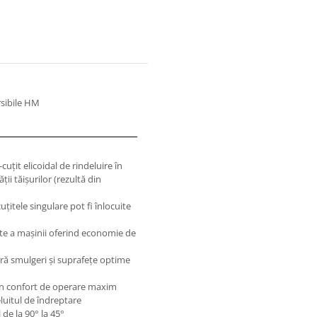
rsibile HM
uţit elicoidal de rindeluire în
ţii tăişurilor (rezultă din
uţitele singulare pot fi înlocuite
te a mașinii oferind economie de
fără smulgeri şi suprafeţe optime
un confort de operare maxim
luitul de îndreptare
de la 90° la 45°