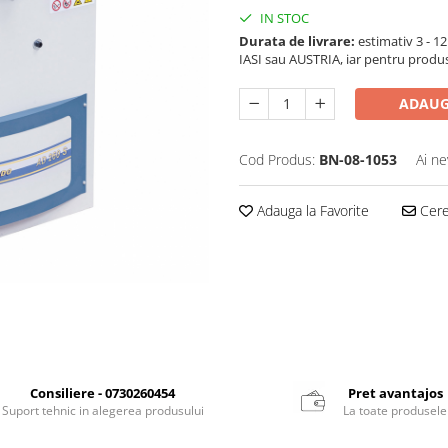
IN STOC
Durata de livrare:
estimativ 3 - 12 
IASI sau AUSTRIA, iar pentru produ
ADAUG
Cod Produs:
BN-08-1053
Ai ne
Adauga la Favorite
Cere 
Consiliere - 0730260454
Pret avantajos
Suport tehnic in alegerea produsului
La toate produsele