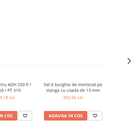
tru ADH 250 P /
Set 6 burghie de mortezat pe
Tubulat
0 / PT 310
stanga cu coada de 13 mm
poliuret
insertie m
4,18 Lei
302,96 Lei
N COS
ADAUGA IN COS
ADAUG