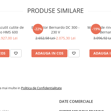
PRODUSE SIMILARE
cutit cutite de
Exhaustor Bernardo DC 300 -
Masina de rind
-22%
-19%
do HMS 600
230 V
Bernar
.927,00 Lei
2.652,58 Lei
2.075,30 Lei
3.096,92 L
COS
ADAUGA IN COS
ADAUGA I
la mai multe in
Politica de Confidentialitate
DATE COMERCIALE