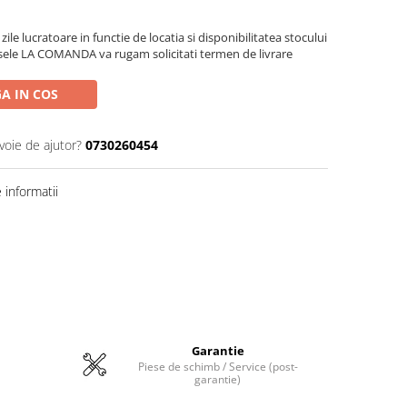
zile lucratoare in functie de locatia si disponibilitatea stocului
sele LA COMANDA va rugam solicitati termen de livrare
A IN COS
voie de ajutor?
0730260454
informatii
Garantie
Piese de schimb / Service (post-
garantie)