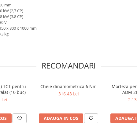
00 mm
,0 kW (2,7 CP)
,8 kW (3,8 CP)
30 V
150 x 800 x 1000 mm
73 kg
RECOMANDARI
 ) TCT pentru
Cheie dinamometrica 6 Nm
Morteza pen
ralat (10 buc)
ADM 26
316,43 Lei
 Lei
2.13
COS
ADAUGA IN COS
ADAUGA I