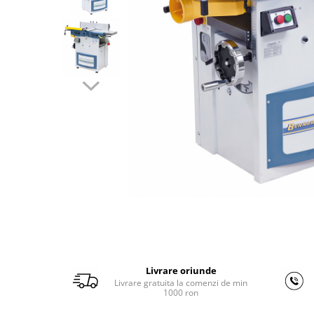
Ferastraie verticale
Strunguri pentru metal
Strunguri CNC
Strunguri cu cutie de viteze
Strunguri cu surub de ghidare
Strunguri de precizie
Strunguri metal cu freza
Strunguri universale
Strunguri universale cu afisaj
digital
Strunguri universale cu viteza
variabila
Masini de gaurit
Masini de gaurit - Vario - cu masa
si coloana
Livrare oriunde
Masini de gaurit cu angrenaj, masa
Livrare gratuita la comenzi de min
si coloana
1000 ron
Masini de gaurit cu coloana