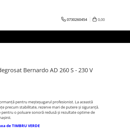
0730260454
0,00
 degrosat Bernardo AD 260 S - 230 V
formanţă pentru meşteşugarul profesionist. La această
nţe precum stabilitate, rezerve mari de putere şi siguranţă.
ire pentru o poluare sonoră redusă şi rezultate optime de
aşinii.
axa de TIMBRU VERDE