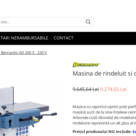
NTARI NERAMBURSABILE
CONTACT
t Bernardo AD 260 S - 230 V
Masina de rindeluit si
9.645,64 Lei
9.274,65 Lei
Maşina cu raportul optim preţ-per
maşină sunt de la sine înţelese ceri
Arborele-cuţit elicoidal de rindelu
rindeluire reprezintă un alt plus al m
Prețul produsului NU include:
t