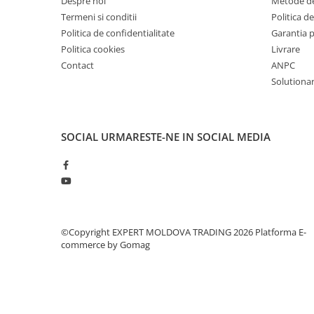
Despre noi
Metode de
Dispozitiv de testare
Termeni si conditii
Politica de
Indicatoare înălțime
Politica de confidentialitate
Garantia 
Indicator cadran / Baze magnetice
Politica cookies
Livrare
Masurare
Contact
ANPC
Micrometru
Solutionare
Micrometru de adancime
Micrometru de interior
Nivele
SOCIAL
URMARESTE-NE IN SOCIAL MEDIA
Palpatoare margine
Placi de granit de suprafață
Prisma
Raportor
Set unelte de masurare
©Copyright EXPERT MOLDOVA TRADING 2026
Platforma E-
Instrumente de decupare
commerce by Gomag
metalelor
Instrumente de frezat
Instrumente de găurit
Tarozi si filiere