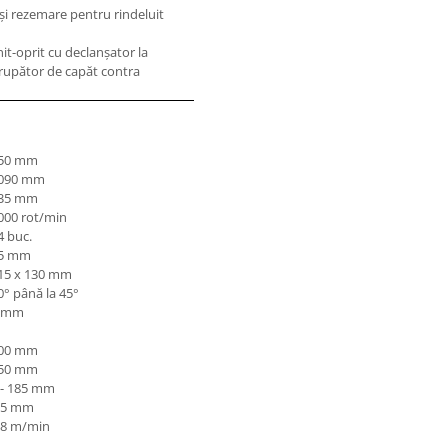
şi rezemare pentru rindeluit
t-oprit cu declanşator la
erupător de capăt contra
50 mm
090 mm
35 mm
000 rot/min
4 buc.
5 mm
15 x 130 mm
0° până la 45°
 mm
00 mm
50 mm
 - 185 mm
,5 mm
,8 m/min