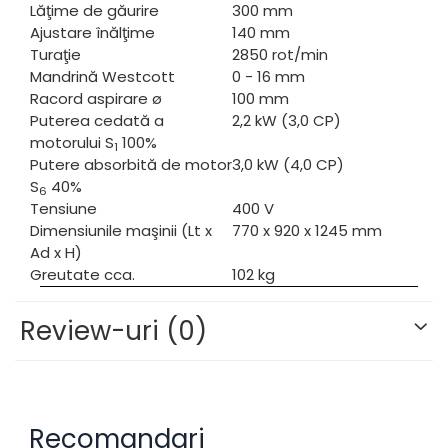
Lăţime de găurire
300 mm
Ajustare înălţime
140 mm
Turaţie
2850 rot/min
Mandrină Westcott
0 - 16 mm
Racord aspirare ø
100 mm
Puterea cedată a
2,2 kW (3,0 CP)
motorului S
100%
1
Putere absorbită de motor
3,0 kW (4,0 CP)
S
40%
6
Tensiune
400 V
Dimensiunile maşinii (Lt x
770 x 920 x 1245 mm
Ad x H)
Greutate cca.
102 kg
Review-uri
(0)
Recomandari