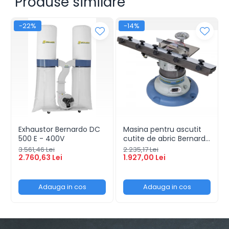
Produse similare
-22%
-14%
Exhaustor Bernardo DC
Masina pentru ascutit
500 E - 400V
cutite de abric Bernardo
HMS 600
3.561,46 Lei
2.235,17 Lei
2.760,63 Lei
1.927,00 Lei
Adauga in cos
Adauga in cos