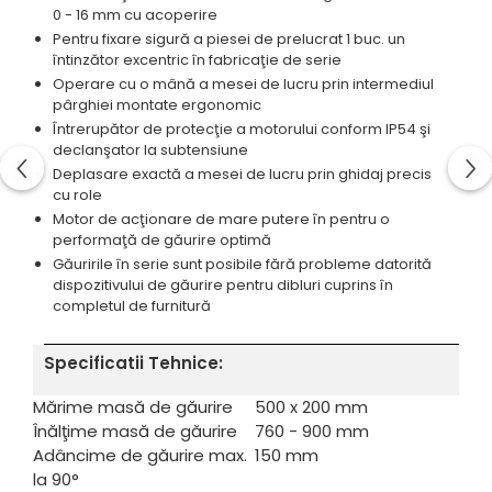
0 - 16 mm cu acoperire
Standuri pentru strunguri metal
Pentru fixare sigură a piesei de prelucrat 1 buc. un
Unelte striere
întinzător excentric în fabricaţie de serie
Operare cu o mână a mesei de lucru prin intermediul
pârghiei montate ergonomic
Întrerupător de protecţie a motorului conform IP54 şi
declanşator la subtensiune
Deplasare exactă a mesei de lucru prin ghidaj precis
cu role
Motor de acţionare de mare putere în pentru o
performaţă de găurire optimă
Găuririle în serie sunt posibile fără probleme datorită
dispozitivului de găurire pentru dibluri cuprins în
completul de furnitură
Specificatii Tehnice:
Mărime masă de găurire
500 x 200 mm
Înălţime masă de găurire
760 - 900 mm
Adâncime de găurire max.
150 mm
la 90°