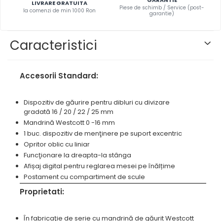
Masini pneumatice de filetat
LIVRARE GRATUITA
prelucrarea metalelor
Piese de schimb / Service (post-
Prese pentru rame
la comenzi de min 1000 Ron
Masini electrice de filetat
garantie)
Instrumente de tăiere diferite
Standuri universale
Exhaustor pentru aschii metal
Lame de ferastrau cu varf din
Masini de gaurit cu talpa
Caracteristici
carbura
magnetica
Lame de ferăstrău cu acoperire
Instalatii de spalare a pieselor
TiN
Accesorii Standard:
Panze de taiere cu banda
verticala
Dispozitiv de găurire pentru dibluri cu divizare
gradată 16 / 20 / 22 / 25 mm
Panze de taiere metal pentru
Mandrină Westcott 0 -16 mm
ferastraie
1 buc. dispozitiv de menţinere pe suport excentric
Roti de lustruit
Opritor oblic cu liniar
Standuri pentru ferăstraie cu
Funcţionare la dreapta-la stânga
bandă
Afișaj digital pentru reglarea mesei pe înălțime
Postament cu compartiment de scule
Standuri pentru mașini de găurit
și frezat
Proprietati:
Standuri pentru mașini de
șlefuit
În fabricaţie de serie cu mandrină de găurit Westcott