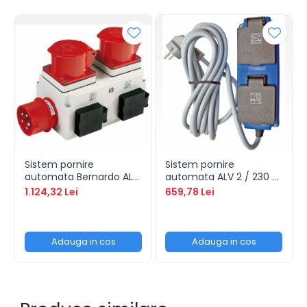
Sistem pornire
Sistem pornire
automata Bernardo ALV
automata ALV 2 / 230 V
10
cu cablu de 4 m
1.124,32 Lei
659,78 Lei
Adauga in cos
Adauga in cos