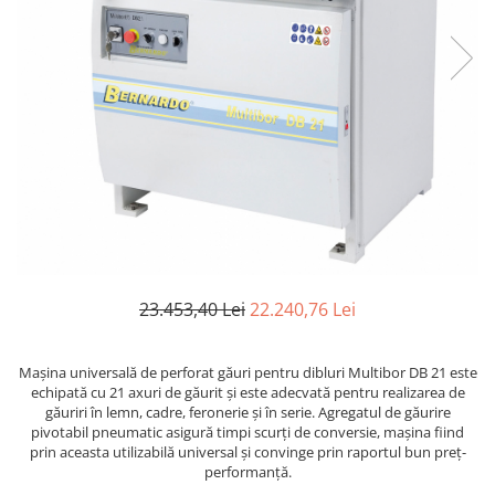
Ferastraie verticale
Strunguri pentru metal
Strunguri CNC
Strunguri cu cutie de viteze
Strunguri cu surub de ghidare
Strunguri de precizie
Strunguri metal cu freza
Strunguri universale
Strunguri universale cu afisaj
digital
Strunguri universale cu viteza
23.453,40 Lei
22.240,76 Lei
variabila
Masini de gaurit
Maşina universală de perforat găuri pentru dibluri Multibor DB 21 este
Masini de gaurit - Vario - cu masa
echipată cu 21 axuri de găurit şi este adecvată pentru realizarea de
si coloana
găuriri în lemn, cadre, feronerie şi în serie. Agregatul de găurire
Masini de gaurit cu angrenaj, masa
pivotabil pneumatic asigură timpi scurţi de conversie, maşina fiind
si coloana
prin aceasta utilizabilă universal şi convinge prin raportul bun preţ-
performanţă.
Masini de gaurit cu coloana