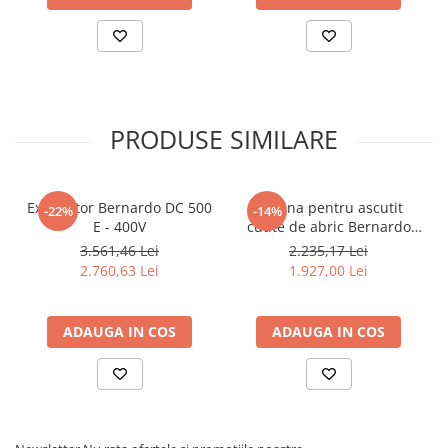
Dispozitiv de testare
Indicatoare înălțime
Indicator cadran / Baze magnetice
Masurare
Micrometru
PRODUSE SIMILARE
Micrometru de adancime
Micrometru de interior
Nivele
Exhaustor Bernardo DC 500
Masina pentru ascutit
Palpatoare margine
-22%
-14%
E - 400V
cutite de abric Bernardo
Placi de granit de suprafață
HMS 600
3.561,46 Lei
2.235,17 Lei
Prisma
2.760,63 Lei
1.927,00 Lei
Raportor
Set unelte de masurare
ADAUGA IN COS
ADAUGA IN COS
Instrumente de decupare
metalelor
Instrumente de frezat
Instrumente de găurit
Tarozi si filiere