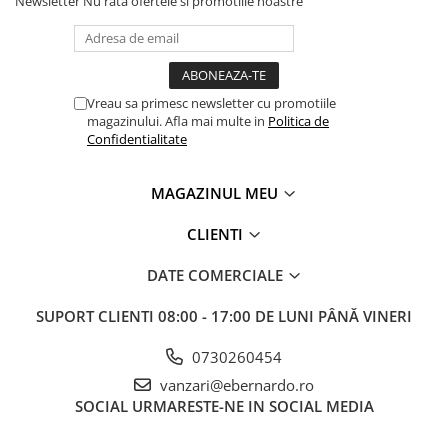
Newsletter
Nu rata ofertele si promotiile noastre
Accesorii utilaje
Accesorii masini de gaurit si frezat
Accesorii pentru ferastraie
mecanice cu banda si disc
Vreau sa primesc newsletter cu promotiile
magazinului. Afla mai multe in
Politica de
Accesorii pentru masini de ascutit
Confidentialitate
Accesorii pentru masini de gaurit
Accesorii pentru masini de slefuit
MAGAZINUL MEU
Accesorii pentru masini de taiat
filete
CLIENTI
Accesorii pentru mașini de găurit
magnetice
DATE COMERCIALE
Accesorii pentru strunguri
SUPORT CLIENTI
08:00 - 17:00 DE LUNI PÂNĂ VINERI
Accesorii polizor umed și uscat
Accesorii generale
0730260454
Accesorii masini de slefuit cutite
vanzari@ebernardo.ro
de gravat
SOCIAL
URMARESTE-NE IN SOCIAL MEDIA
Accesorii pentru mașini de șlefuit