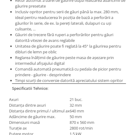
Retur automat a barei de găurire după realizarea adâncimii de
Masini pneumatice de filetat
găurire presetate
Inclusiv opritor pentru serii de găuri până la max. 280 mm,
Masini electrice de filetat
ideal pentru readucerea în poziţia de bază a perforării a
Exhaustor pentru aschii metal
găurilor în serie, de ex. la pereţi laterali, dulapuri cu uşi
culisante, ...
Masini de gaurit cu talpa
Găuriri de trecere fără ruperi a perforărilor pentru găuri
magnetica
datorită vitezei de avans reglabile
Instalatii de spalare a pieselor
Unitatea de găurire poate fi reglată la 45° la găurirea pentru
dibluri de lemn pe oblic
Accesorii prelucrare metal
Reglarea înălţimii de găurire peste masa de aşezare prin
Universale de strung si accesorii
intermediul afişajului digital
pentru strunguri
Comandă automată pneumatică cu pedala de picior pentru
prindere - găurire - desprindere
Falci pentru 3 bacuri PS3/ PO3
Timpi scurţi de conversie datorită apreciatului sistem opritor
Falci pentru 4 bacuri PS4/ PO4
Specificatii Tehnice:
Flanșă
Axuri
21 buc.
Fălcile pentru 3-bacuri DK11
Distanţa dintre axuri
32 mm
Fălcile pentru 4-bacuri DK12
Distanţa dintre primul / ultimul ax
640 mm
Mandrine independente
Adâncime de găurire max.
50 mm
Dimensiuni masă
870 x 560 mm
Mandrină cu 3 fălci din fontă
Turaţie ax
2800 rot/min
Mandrină cu 3 fălci din otel
Putere motor
1,5 kW