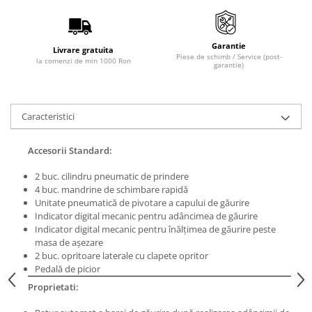
Masini de lustruit
Masini de polizat bavuri cu perii
Garantie
Livrare gratuita
Masini de rectificat plan
Piese de schimb / Service (post-
la comenzi de min 1000 Ron
garantie)
Masini de rectificat plan
Masini de rectificat rotund
Masini de satinat
Caracteristici
Masini de slefuit combinate
Masini de slefuit cu banda
Accesorii Standard:
Masini de slefuit cu disc
2 buc. cilindru pneumatic de prindere
Masini de slefuit cu mediu umed si
4 buc. mandrine de schimbare rapidă
uscat
Unitate pneumatică de pivotare a capului de găurire
Masini de slefuit cutite de gravat
Indicator digital mecanic pentru adâncimea de găurire
Masini de tesit
Indicator digital mecanic pentru înălţimea de găurire peste
masa de aşezare
Masini pentru slefuit tevi
2 buc. opritoare laterale cu clapete opritor
Masini universale de ascutit
Pedală de picior
Polizoare de banc
Proprietati:
Masini de filetat