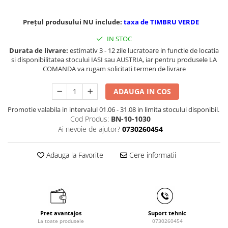
Masini de gaurit cu coloana si cap
de actionare
Prețul produsului NU include:
taxa de TIMBRU VERDE
Masini de gaurit cu coloana si
curea de distributie
IN STOC
Durata de livrare:
estimativ 3 - 12 zile lucratoare in functie de locatia
Masini de gaurit cu masa
si disponibilitatea stocului IASI sau AUSTRIA, iar pentru produsele LA
Masini de gaurit cu stand si
COMANDA va rugam solicitati termen de livrare
coloana
Masini de gaurit radiale
ADAUGA IN COS
Masini de gaurit si frezat
Promotie valabila in intervalul 01.06 - 31.08 in limita stocului disponibil.
Masini de gaurit cu freza
Cod Produs:
BN-10-1030
Ai nevoie de ajutor?
0730260454
Masini de frezat universale
Centre de prelucrare verticale CNC
Adauga la Favorite
Cere informatii
Masini de frezat cu batiu
Masini de frezat multifunctionale
Masini de frezat universale SERVO
Masini de frezat verticale
Masini de slefuit metal
Pret avantajos
Suport tehnic
La toate produsele
0730260454
Masini de ascutit burghie