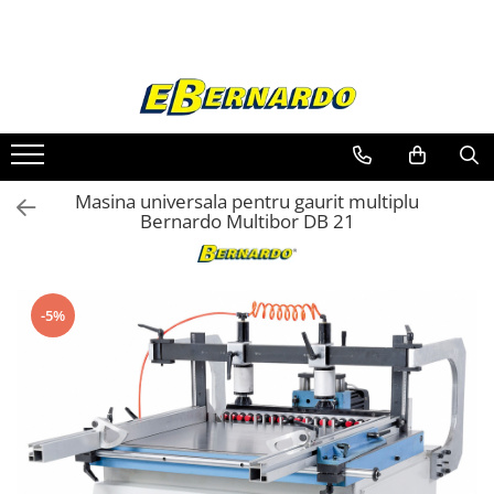
Toate Produsele
Prelucrare metal
Fierastraie pentru metal
Ferastraie mobile pentru metal
Masina universala pentru gaurit multiplu
Fierastraie prelucrare metal
Bernardo Multibor DB 21
Ferastraie orizontale pentru metal
Ferastraie circulare pentru metal
Dispozitive de sudare pentru panze
-5%
panglica
Ferastraie automate cu banda si
doua coloane
Ferastraie metal cu banda si taiere
dubla semiautomate
Ferastraie prelucrare metal cu
banda si taiere dubla