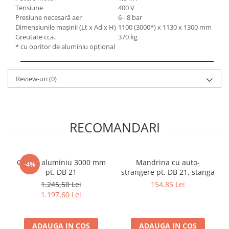
Tensiune
400 V
Mandrină cu 4 fălci din fontă
Presiune necesară aer
6 - 8 bar
Mandrină cu 4 fălci din otel
Dimensiunile maşinii (Lt x Ad x H)
1100 (3000*) x 1130 x 1300 mm
Seturi de unelte pentru strungarie
Greutate cca.
370 kg
* cu opritor de aluminiu opţional
Standuri pentru strunguri
Instrumente de prindere
Dispozitive de prindere pentru
Review-uri
(0)
unelte
Elemente de prindere mecanică
Fălci pentru PHV / VHV
RECOMANDARI
Menghine
Mese rotative / mese inclinabile /
Etape XY
Ghidaj aluminiu 3000 mm
Mandrina cu auto-
-4%
Papusa mobila / con de centrare
pt. DB 21
strangere pt. DB 21, stanga
Instrumente de masurare
1.245,50 Lei
154,85 Lei
Afisaj digital
1.197,60 Lei
Bloc ecartament, masurare și
testare
ADAUGA IN COS
ADAUGA IN COS