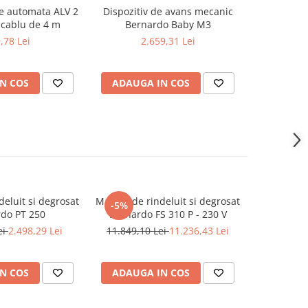
e automata ALV 2
Dispozitiv de avans mecanic
Ghidaj inte
 cablu de 4 m
Bernardo Baby M3
700 / T 500
,78 Lei
2.659,31 Lei
N COS
ADAUGA IN COS
ADAUG
eluit si degrosat
Masina de rindeluit si degrosat
Masina co
-5%
do PT 250
Bernardo FS 310 P - 230 V
Bernardo
ei
2.498,29 Lei
11.849,10 Lei
11.236,43 Lei
29
N COS
ADAUGA IN COS
ADAUG