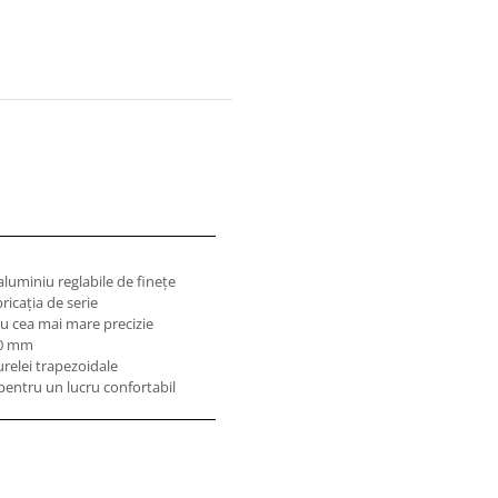
aluminiu reglabile de fineţe
ricaţia de serie
ru cea mai mare precizie
00 mm
urelei trapezoidale
entru un lucru confortabil