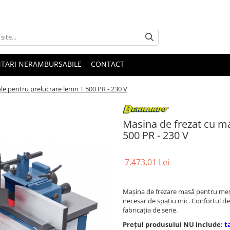
NTARI NERAMBURSABILE
CONTACT
le pentru prelucrare lemn T 500 PR - 230 V
Masina de frezat cu ma
500 PR - 230 V
7.473,01 Lei
Maşina de frezare masă pentru meşt
necesar de spaţiu mic. Confortul de
fabricaţia de serie.
Prețul produsului NU include:
t