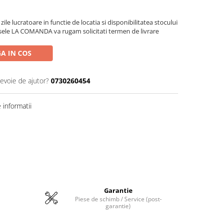
zile lucratoare in functie de locatia si disponibilitatea stocului
sele LA COMANDA va rugam solicitati termen de livrare
A IN COS
nevoie de ajutor?
0730260454
informatii
Garantie
Piese de schimb / Service (post-
garantie)