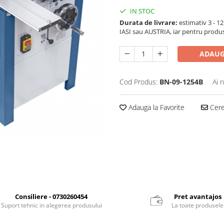
IN STOC
Durata de livrare:
estimativ 3 - 12 
IASI sau AUSTRIA, iar pentru produ
ADAUG
Cod Produs:
BN-09-1254B
Ai 
Adauga la Favorite
Cere 
Consiliere - 0730260454
Pret avantajos
Suport tehnic in alegerea produsului
La toate produsele