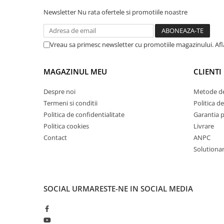
Mandrină cu 4 fălci din fontă
Newsletter
Nu rata ofertele si promotiile noastre
Mandrină cu 4 fălci din otel
Seturi de unelte pentru strungarie
Vreau sa primesc newsletter cu promotiile magazinului. Af
Standuri pentru strunguri
Instrumente de prindere
MAGAZINUL MEU
CLIENTI
Dispozitive de prindere pentru
unelte
Despre noi
Metode de
Elemente de prindere mecanică
Termeni si conditii
Politica de
Fălci pentru PHV / VHV
Politica de confidentialitate
Garantia 
Menghine
Politica cookies
Livrare
Contact
ANPC
Mese rotative / mese inclinabile /
Etape XY
Solutionare
Papusa mobila / con de centrare
Instrumente de masurare
SOCIAL
URMARESTE-NE IN SOCIAL MEDIA
Afisaj digital
Bloc ecartament, masurare și
testare