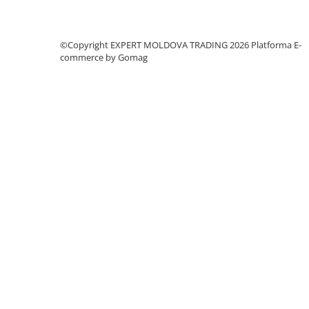
Dispozitiv de testare
Indicatoare înălțime
Indicator cadran / Baze magnetice
©Copyright EXPERT MOLDOVA TRADING 2026
Platforma E-
Masurare
commerce by Gomag
Micrometru
Micrometru de adancime
Micrometru de interior
Nivele
Palpatoare margine
Placi de granit de suprafață
Prisma
Raportor
Set unelte de masurare
Instrumente de decupare
metalelor
Instrumente de frezat
Instrumente de găurit
Tarozi si filiere