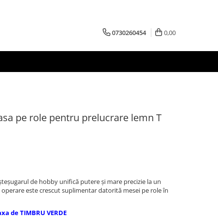
0730260454
0,00
sa pe role pentru prelucrare lemn T
eşugarul de hobby unifică putere şi mare precizie la un
 operare este crescut suplimentar datorită mesei pe role în
axa de TIMBRU VERDE