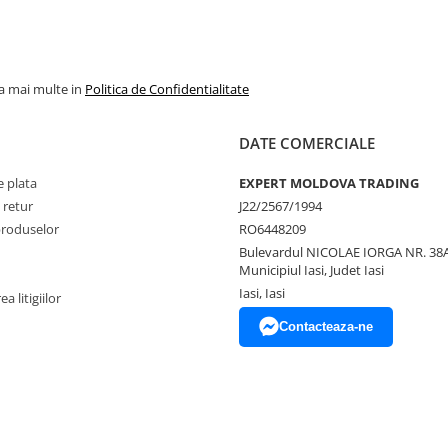
la mai multe in
Politica de Confidentialitate
DATE COMERCIALE
 plata
EXPERT MOLDOVA TRADING
 retur
J22/2567/1994
produselor
RO6448209
Bulevardul NICOLAE IORGA NR. 38A
Municipiul Iasi, Judet Iasi
Iasi, Iasi
a litigiilor
Contacteaza-ne