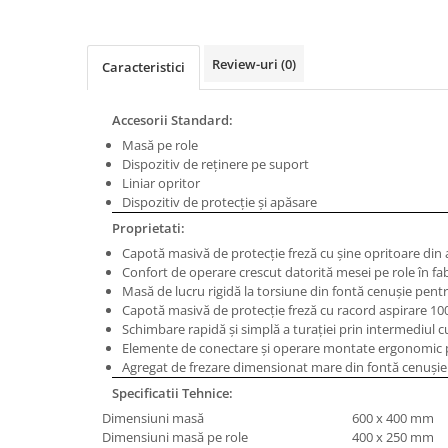
Masini de gaurit cu coloana si cap
de actionare
Masini de gaurit cu coloana si
Review-uri
(0)
Caracteristici
curea de distributie
Masini de gaurit cu masa
Accesorii Standard:
Masini de gaurit cu stand si
Masă pe role
coloana
Dispozitiv de reţinere pe suport
Masini de gaurit radiale
Liniar opritor
Masini de gaurit si frezat
Dispozitiv de protecţie şi apăsare
Proprietati:
Masini de gaurit cu freza
Capotă masivă de protecţie freză cu şine opritoare din 
Masini de frezat universale
Confort de operare crescut datorită mesei pe role în fab
Centre de prelucrare verticale CNC
Masă de lucru rigidă la torsiune din fontă cenuşie pent
Masini de frezat cu batiu
Capotă masivă de protecţie freză cu racord aspirare 1
Schimbare rapidă şi simplă a turaţiei prin intermediul c
Masini de frezat multifunctionale
Elemente de conectare şi operare montate ergonomic p
Masini de frezat universale SERVO
Agregat de frezare dimensionat mare din fontă cenuşie
Masini de frezat verticale
Specificatii Tehnice:
Masini de slefuit metal
Dimensiuni masă
600 x 400 mm
Dimensiuni masă pe role
400 x 250 mm
Masini de ascutit burghie