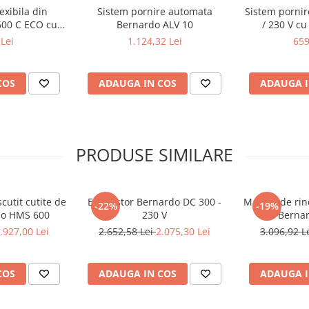
exibila din
Sistem pornire automata
Sistem pornir
600 C ECO cu
Bernardo ALV 10
/ 230 V cu
a diametru 102
Lei
1.124,32 Lei
659
m
COS
ADAUGA IN COS
ADAUGA I
PRODUSE SIMILARE
cutit cutite de
Exhaustor Bernardo DC 300 -
Masina de rind
-22%
-19%
do HMS 600
230 V
Bernar
.927,00 Lei
2.652,58 Lei
2.075,30 Lei
3.096,92 L
COS
ADAUGA IN COS
ADAUGA I