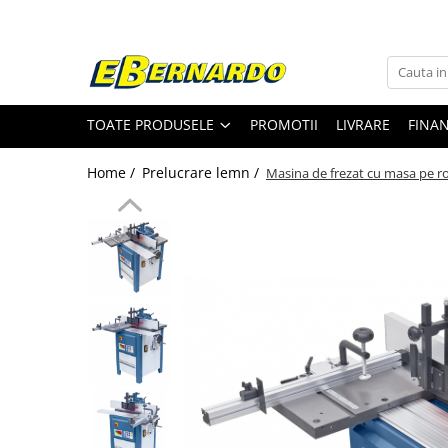
Toate Produsele
Prelucrare metal
TOATE PRODUSELE
PROMOTII
LIVRARE
FINA
Fierastraie pentru metal
Ferastraie mobile pentru metal
Home /
Prelucrare lemn /
Masina de frezat cu masa pe ro
Fierastraie prelucrare metal
Ferastraie orizontale pentru metal
Ferastraie circulare pentru metal
Dispozitive de sudare pentru panze
panglica
Ferastraie automate cu banda si
doua coloane
Ferastraie metal cu banda si taiere
dubla semiautomate
Ferastraie prelucrare metal cu
banda si taiere dubla