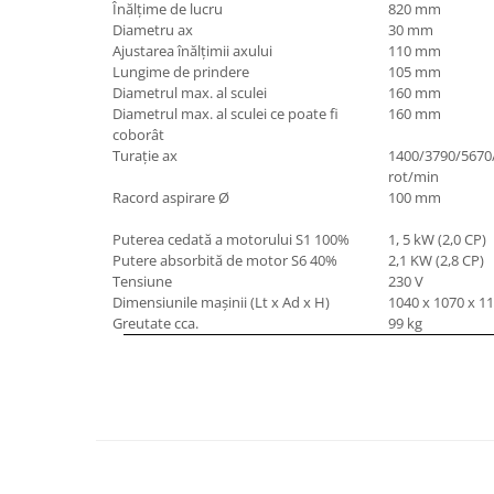
Înălţime de lucru
820 mm
Masini de lustruit
Diametru ax
30 mm
Ajustarea înălţimii axului
110 mm
Masini de polizat bavuri cu perii
Lungime de prindere
105 mm
Masini de rectificat plan
Diametrul max. al sculei
160 mm
Masini de rectificat plan
Diametrul max. al sculei ce poate fi
160 mm
coborât
Masini de rectificat rotund
Turaţie ax
1400/3790/5670
Masini de satinat
rot/min
Masini de slefuit combinate
Racord aspirare Ø
100 mm
Masini de slefuit cu banda
Puterea cedată a motorului S
1
100%
1, 5 kW (2,0 CP)
Masini de slefuit cu disc
Putere absorbită de motor S
6
40%
2,1 KW (2,8 CP)
Tensiune
230 V
Masini de slefuit cu mediu umed si
Dimensiunile maşinii (Lt x Ad x H)
1040 x 1070 x 
uscat
Greutate cca.
99 kg
Masini de slefuit cutite de gravat
Masini de tesit
Masini pentru slefuit tevi
Masini universale de ascutit
Polizoare de banc
Masini de filetat