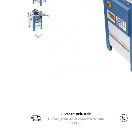
Ferastraie verticale
Strunguri pentru metal
Strunguri CNC
Strunguri cu cutie de viteze
Strunguri cu surub de ghidare
Strunguri de precizie
Strunguri metal cu freza
Strunguri universale
Strunguri universale cu afisaj
digital
Strunguri universale cu viteza
variabila
Masini de gaurit
Masini de gaurit - Vario - cu masa
si coloana
Livrare oriunde
Masini de gaurit cu angrenaj, masa
Livrare gratuita la comenzi de min
si coloana
1000 ron
Masini de gaurit cu coloana