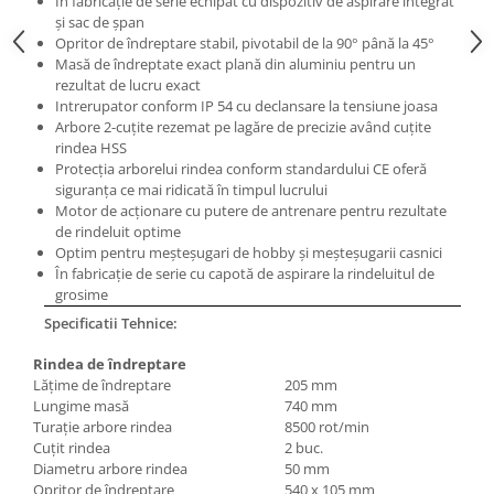
În fabricaţie de serie echipat cu dispozitiv de aspirare integrat
Masini electrice de filetat
Lame de ferastrau cu varf din
şi sac de şpan
Exhaustor pentru aschii metal
carbura
Opritor de îndreptare stabil, pivotabil de la 90° până la 45°
Masă de îndreptate exact plană din aluminiu pentru un
Masini de gaurit cu talpa
Lame de ferăstrău cu acoperire
rezultat de lucru exact
magnetica
TiN
Intrerupator conform IP 54 cu declansare la tensiune joasa
Instalatii de spalare a pieselor
Arbore 2-cuţite rezemat pe lagăre de precizie având cuţite
Panze de taiere cu banda verticala
rindea HSS
Panze de taiere metal pentru
Protecţia arborelui rindea conform standardului CE oferă
ferastraie
siguranţa ce mai ridicată în timpul lucrului
Motor de acţionare cu putere de antrenare pentru rezultate
Roti de lustruit
de rindeluit optime
Optim pentru meşteşugari de hobby şi meşteşugarii casnici
Standuri pentru ferăstraie cu
În fabricaţie de serie cu capotă de aspirare la rindeluitul de
bandă
grosime
Standuri pentru mașini de găurit și
Specificatii Tehnice:
frezat
Rindea de îndreptare
Standuri pentru mașini de șlefuit
Lăţime de îndreptare
205 mm
Standuri pentru strunguri metal
Lungime masă
740 mm
Turaţie arbore rindea
8500 rot/min
Unelte striere
Cuţit rindea
2 buc.
Diametru arbore rindea
50 mm
Opritor de îndreptare
540 x 105 mm