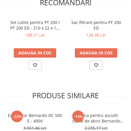
RECOMANDARI
Set cutite pentru PT 200 /
Sac filtrant pentru PT 200
PT 200 ED - 210 x 22 x 1,8
ED
mm
188,51 Lei
128,48 Lei
ADAUGA IN COS
ADAUGA IN COS
PRODUSE SIMILARE
Exhaustor Bernardo DC 500
Masina pentru ascutit
-22%
-14%
E - 400V
cutite de abric Bernardo
HMS 600
3.561,46 Lei
2.235,17 Lei