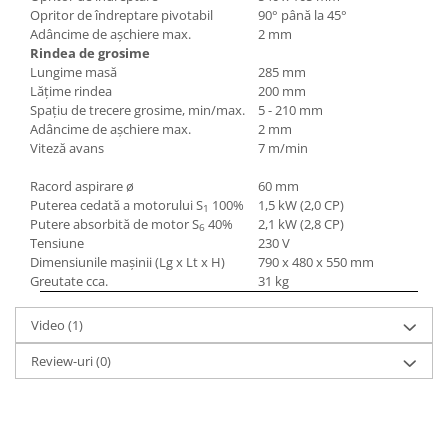
Opritor de îndreptare pivotabil
90° până la 45°
Adâncime de aşchiere max.
2 mm
Rindea de grosime
Lungime masă
285 mm
Lăţime rindea
200 mm
Spaţiu de trecere grosime, min/max.
5 - 210 mm
Adâncime de aşchiere max.
2 mm
Viteză avans
7 m/min
Racord aspirare ø
60 mm
Puterea cedată a motorului S
100%
1,5 kW (2,0 CP)
1
Putere absorbită de motor S
40%
2,1 kW (2,8 CP)
6
Tensiune
230 V
Dimensiunile maşinii (Lg x Lt x H)
790 x 480 x 550 mm
Greutate cca.
31 kg
Video
(1)
Review-uri
(0)