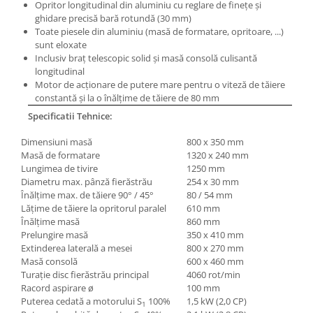
Opritor longitudinal din aluminiu cu reglare de fineţe şi
ghidare precisă bară rotundă (30 mm)
Toate piesele din aluminiu (masă de formatare, opritoare, ...)
sunt eloxate
Inclusiv braţ telescopic solid şi masă consolă culisantă
longitudinal
Motor de acţionare de putere mare pentru o viteză de tăiere
constantă şi la o înălţime de tăiere de 80 mm
Specificatii Tehnice:
Dimensiuni masă
800 x 350 mm
Masă de formatare
1320 x 240 mm
Lungimea de tivire
1250 mm
Diametru max. pânză fierăstrău
254 x 30 mm
Înălţime max. de tăiere 90° / 45°
80 / 54 mm
Lăţime de tăiere la opritorul paralel
610 mm
Înălţime masă
860 mm
Prelungire masă
350 x 410 mm
Extinderea laterală a mesei
800 x 270 mm
Masă consolă
600 x 460 mm
Turaţie disc fierăstrău principal
4060 rot/min
Racord aspirare ø
100 mm
Puterea cedată a motorului S
100%
1,5 kW (2,0 CP)
1