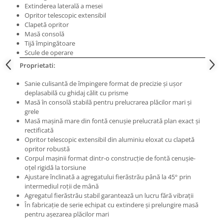
Masini electrice de filetat
Extinderea laterală a mesei
Lame de ferastrau cu varf din
Exhaustor pentru aschii metal
Opritor telescopic extensibil
carbura
Clapetă opritor
Masini de gaurit cu talpa
Lame de ferăstrău cu acoperire
Masă consolă
magnetica
TiN
Tijă împingătoare
Scule de operare
Instalatii de spalare a pieselor
Panze de taiere cu banda verticala
Proprietati:
Panze de taiere metal pentru
ferastraie
Sanie culisantă de împingere format de precizie şi uşor
deplasabilă cu ghidaj călit cu prisme
Roti de lustruit
Masă în consolă stabilă pentru prelucrarea plăcilor mari şi
grele
Standuri pentru ferăstraie cu
Masă maşină mare din fontă cenuşie prelucrată plan exact şi
bandă
rectificată
Standuri pentru mașini de găurit și
Opritor telescopic extensibil din aluminiu eloxat cu clapetă
frezat
opritor robustă
Corpul maşinii format dintr-o construcţie de fontă cenuşie-
Standuri pentru mașini de șlefuit
oţel rigidă la torsiune
Ajustare înclinată a agregatului fierăstrău până la 45° prin
Standuri pentru strunguri metal
intermediul roţii de mână
Unelte striere
Agregatul fierăstrău stabil garantează un lucru fără vibraţii
În fabricaţie de serie echipat cu extindere şi prelungire masă
pentru aşezarea plăcilor mari