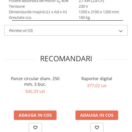
Putere absorbită de motor S
40%
2,1 kW (2,8 CP)
6
Tensiune
230 V
Dimensiunile maşinii (Lt x Ad x H)
1350 x 2100 x 1200 mm
Greutate cca.
160 kg
Review-uri
(0)
RECOMANDARI
Panze circular diam. 250
Raportor digital
mm, 3 buc.
377,02 Lei
545,33 Lei
ADAUGA IN COS
ADAUGA IN COS