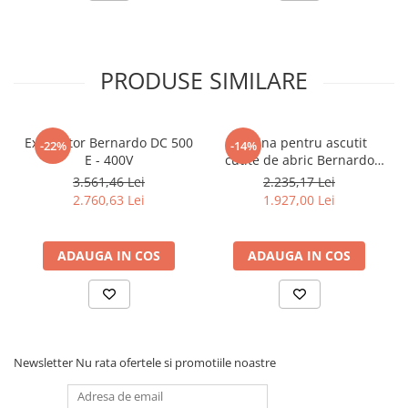
PRODUSE SIMILARE
Exhaustor Bernardo DC 500
Masina pentru ascutit
-22%
-14%
E - 400V
cutite de abric Bernardo
HMS 600
3.561,46 Lei
2.235,17 Lei
2.760,63 Lei
1.927,00 Lei
ADAUGA IN COS
ADAUGA IN COS
Newsletter
Nu rata ofertele si promotiile noastre