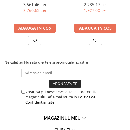
HMS 600
3.561,46 Lei
2.235,17 Lei
2.760,63 Lei
1.927,00 Lei
ADAUGA IN COS
ADAUGA IN COS
Newsletter
Nu rata ofertele si promotiile noastre
Vreau sa primesc newsletter cu promotiile
magazinului. Afla mai multe in
Politica de
Confidentialitate
MAGAZINUL MEU
CLIENTI