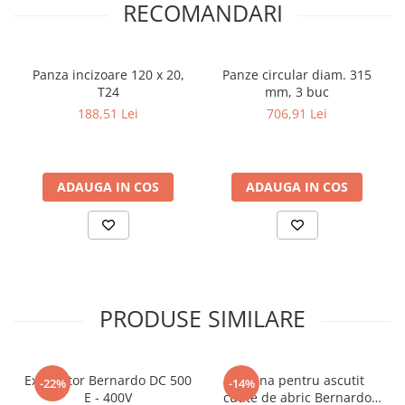
RECOMANDARI
Panza incizoare 120 x 20,
Panze circular diam. 315
T24
mm, 3 buc
188,51 Lei
706,91 Lei
ADAUGA IN COS
ADAUGA IN COS
PRODUSE SIMILARE
Exhaustor Bernardo DC 500
Masina pentru ascutit
-22%
-14%
E - 400V
cutite de abric Bernardo