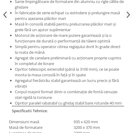
Masini electrice de filetat
Sanie împingătoare de formatare din alumniu cu rigle călite de
Lame de ferastrau cu varf din
ghidare
Exhaustor pentru aschii metal
carbura
În fabricaţie de serie echipat cu extindere şi prelungire masă
Masini de gaurit cu talpa
pentru aşezarea plăcilor mari
Lame de ferăstrău cu acoperire
Masă în consolă stabilă pentru prelucrarea plăcilor mari şi
magnetica
TiN
grele fără un ajutor suplimentar
Instalatii de spalare a pieselor
Panze de taiere cu banda verticala
Motorul de acţionare de mare putere garantează şi la o
funcţionare de durată o performanţă de tăiere optimă
Panze de taiere metal pentru
Simplă pentru operator citirea reglajului dorit în grade direct
ferastraie
la roata de mână
Agregat de canelare preliminară cu acţionare proprie cuprins
Roti de lustruit
în completul de livrare
Standuri pentru ferăstraie cu
Opritor telescopic extensibil (până la 3100 mm), ce se poate
bandă
monta la masa consolă în faţă şi în spate
Agregatul fierăstrău stabil garantează un lucru precis şi fără
Standuri pentru mașini de găurit și
vibraţii
frezat
Corpul maşinii format dintr-o combinaţie de fontă cenuşie-
oţel rigidă la torsiune
Standuri pentru mașini de șlefuit
Opritor paralel rabatabil cu ghidaj stabil bare rotunde 40 mm
Standuri pentru strunguri metal
Specificatii Tehnice:
Unelte striere
Dimensiuni masă
935 x 620 mm
Masă de formatare
3200 x 370 mm