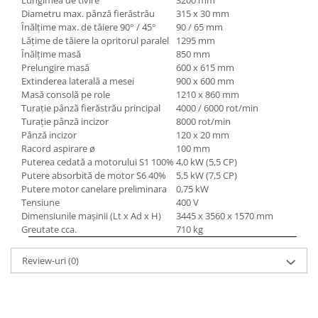
Lungimea de tivire
3200 mm
Diametru max. pânză fierăstrău
315 x 30 mm
Înălţime max. de tăiere 90° / 45°
90 / 65 mm
Lăţime de tăiere la opritorul paralel
1295 mm
Înălţime masă
850 mm
Prelungire masă
600 x 615 mm
Extinderea laterală a mesei
900 x 600 mm
Masă consolă pe role
1210 x 860 mm
Turaţie pânză fierăstrău principal
4000 / 6000 rot/min
Turaţie pânză incizor
8000 rot/min
Pânză incizor
120 x 20 mm
Racord aspirare ø
100 mm
Puterea cedată a motorului S
1
100%
4,0 kW (5,5 CP)
Putere absorbită de motor S
6
40%
5,5 kW (7,5 CP)
Putere motor canelare preliminara
0,75 kW
Tensiune
400 V
Dimensiunile maşinii (Lt x Ad x H)
3445 x 3560 x 1570 mm
Greutate cca.
710 kg
Review-uri
(0)