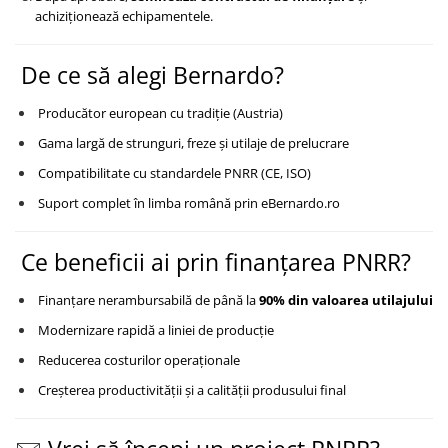
Masini electrice de filetat
Lame de ferastrau cu varf din
achiziționează echipamentele.
Exhaustor pentru aschii metal
carbura
Masini de gaurit cu talpa
Lame de ferăstrău cu acoperire
De ce să alegi Bernardo?
magnetica
TiN
Instalatii de spalare a pieselor
Producător european cu tradiție (Austria)
Panze de taiere cu banda verticala
Gama largă de strunguri, freze și utilaje de prelucrare
Panze de taiere metal pentru
ferastraie
Compatibilitate cu standardele PNRR (CE, ISO)
Roti de lustruit
Suport complet în limba română prin eBernardo.ro
Standuri pentru ferăstraie cu
bandă
Ce beneficii ai prin finanțarea PNRR?
Standuri pentru mașini de găurit și
Finanțare nerambursabilă de până la
90% din valoarea utilajului
frezat
Modernizare rapidă a liniei de producție
Standuri pentru mașini de șlefuit
Reducerea costurilor operaționale
Standuri pentru strunguri metal
Creșterea productivității și a calității produsului final
Unelte striere