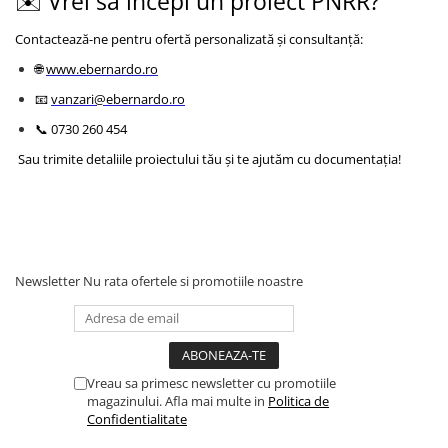
✉️ Vrei să începi un proiect PNRR?
Contactează-ne pentru ofertă personalizată și consultanță:
🌐
www.ebernardo.ro
📧
vanzari@ebernardo.ro
📞 0730 260 454
Sau trimite detaliile proiectului tău și te ajutăm cu documentația!
Newsletter
Nu rata ofertele si promotiile noastre
Vreau sa primesc newsletter cu promotiile
magazinului. Afla mai multe in
Politica de
Confidentialitate