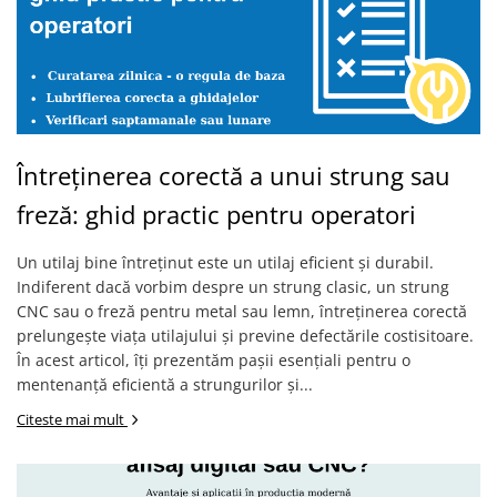
Masini pneumatice de filetat
Masini electrice de filetat
Exhaustor pentru aschii metal
Masini de gaurit cu talpa
magnetica
Instalatii de spalare a pieselor
Întreținerea corectă a unui strung sau
Accesorii prelucrare metal
freză: ghid practic pentru operatori
Universale de strung si accesorii
pentru strunguri
Un utilaj bine întreținut este un utilaj eficient și durabil.
Falci pentru 3 bacuri PS3/ PO3
Indiferent dacă vorbim despre un strung clasic, un strung
CNC sau o freză pentru metal sau lemn, întreținerea corectă
Falci pentru 4 bacuri PS4/ PO4
prelungește viața utilajului și previne defectările costisitoare.
Flanșă
În acest articol, îți prezentăm pașii esențiali pentru o
Fălcile pentru 3-bacuri DK11
mentenanță eficientă a strungurilor și...
Fălcile pentru 4-bacuri DK12
Citeste mai mult
Mandrine independente
Mandrină cu 3 fălci din fontă
Mandrină cu 3 fălci din otel