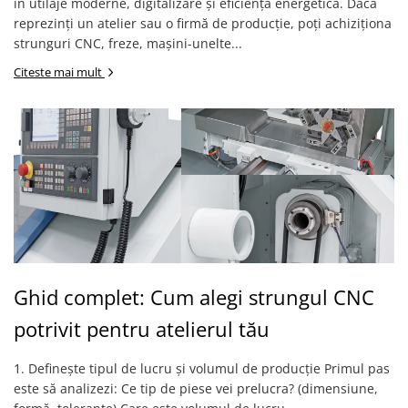
în utilaje moderne, digitalizare și eficiență energetică. Dacă
Accesorii, mese si prelungiri metal
reprezinți un atelier sau o firmă de producție, poți achiziționa
Benzi textile de șlefuit pentru
strunguri CNC, freze, mașini-unelte...
prelucrarea metalelor
Citeste mai mult
Instrumente de tăiere diferite
Lame de ferastrau cu varf din
carbura
Lame de ferăstrău cu acoperire
TiN
Panze de taiere cu banda verticala
Panze de taiere metal pentru
ferastraie
Roti de lustruit
Ghid complet: Cum alegi strungul CNC
Standuri pentru ferăstraie cu
potrivit pentru atelierul tău
bandă
Standuri pentru mașini de găurit și
1. Definește tipul de lucru și volumul de producție Primul pas
frezat
este să analizezi: Ce tip de piese vei prelucra? (dimensiune,
Standuri pentru mașini de șlefuit