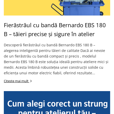
Masini de gaurit cu coloana si cap
de actionare
Masini de gaurit cu coloana si
curea de distributie
Fierăstrăul cu bandă Bernardo EBS 180
Masini de gaurit cu masa
B – tăieri precise și sigure în atelier
Masini de gaurit cu stand si
coloana
Masini de gaurit radiale
Descoperă fierăstrăul cu bandă Bernardo EBS 180 B –
alegerea inteligentă pentru tăieri de calitate Dacă ai nevoie
Masini de gaurit si frezat
de un fierăstrău cu bandă compact și precis , modelul
Masini de gaurit cu freza
Bernardo EBS 180 B este soluția ideală pentru ateliere mici și
Masini de frezat universale
medii. Acesta îmbină robustețea unei construcții solide cu
Centre de prelucrare verticale CNC
eficiența unui motor electric fiabil, oferind rezultate...
Masini de frezat cu batiu
Citeste mai mult
Masini de frezat multifunctionale
Masini de frezat universale SERVO
Masini de frezat verticale
Masini de slefuit metal
Masini de ascutit burghie