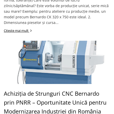
formă, toleranțe) Care este volumul de lucru
zilnic/săptămânal? Este vorba de producție unicat, serie mică
Standuri pentru strunguri metal
sau mare? Exemplu: pentru ateliere cu producție medie, un
Unelte striere
model precum Bernardo CK 320 x 750 este ideal. 2.
Prelucrare lemn
Dimensiunea pieselor și cursa...
Fierastraie circulare
Citeste mai mult
Fierastraie circulare cu masa
Ferastraie circulare de formatizat
Ferastraie gater
Fierastraie circulare de santier
Fierastraie circulare pendulare
Fierastraie panglica
Fierastraie traforaj pentru decupat
Masini de frezat lemn (freze)
Masini de frezat cu ax inclinabil
Achiziția de Strunguri CNC Bernardo
Masini de frezat cu masa
prin PNRR – Oportunitate Unică pentru
Masini pentru frezat cu masa de
formatizat
Modernizarea Industriei din România