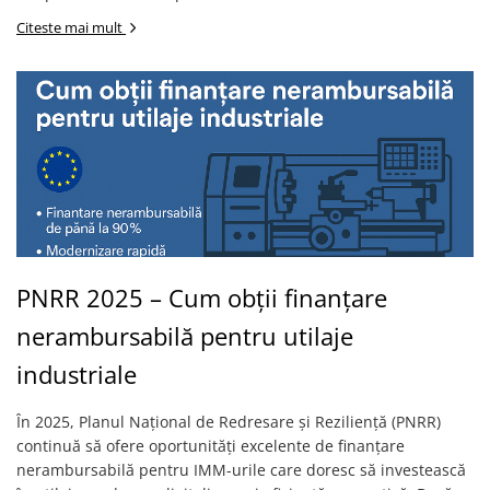
Accesorii utilaje
Citeste mai mult
Accesorii masini de gaurit si frezat
Accesorii pentru ferastraie
mecanice cu banda si disc
Accesorii pentru masini de ascutit
Accesorii pentru masini de gaurit
Accesorii pentru masini de slefuit
Accesorii pentru masini de taiat
filete
Accesorii pentru mașini de găurit
PNRR 2025 – Cum obții finanțare
magnetice
Accesorii pentru strunguri
nerambursabilă pentru utilaje
Accesorii polizor umed și uscat
industriale
Accesorii generale
Accesorii masini de slefuit cutite
În 2025, Planul Național de Redresare și Reziliență (PNRR)
de gravat
continuă să ofere oportunități excelente de finanțare
nerambursabilă pentru IMM-urile care doresc să investească
Accesorii pentru mașini de șlefuit