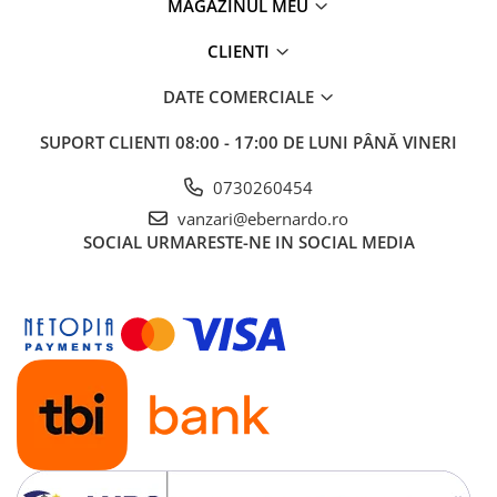
MAGAZINUL MEU
Strunjire
Strunguri cu dispozitiv de copiere
CLIENTI
Strunguri pentru lemn
DATE COMERCIALE
Masini de gaurit, scobit si
mortezat
SUPORT CLIENTI
08:00 - 17:00 DE LUNI PÂNĂ VINERI
Masini de gaurit multiplu
0730260454
Masini de gaurit pentru balamale
vanzari@ebernardo.ro
Masini de mortezat
SOCIAL
URMARESTE-NE IN SOCIAL MEDIA
Masini frezat caneluri - canal de
pana
Masini pentru gaurit
Aspirare
Ciclon interceptor
Exhaustoare ciclon
Exhaustoare cu cartus de filtrare
Exhaustoare masa
Exhaustoare mobile