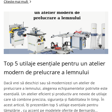
Dispozitiv de testare
Citeste mai mult
Indicatoare înălțime
Indicator cadran / Baze magnetice
Masurare
Micrometru
Micrometru de adancime
Micrometru de interior
Nivele
Palpatoare margine
Placi de granit de suprafață
Top 5 utilaje esențiale pentru un atelier
Prisma
modern de prelucrare a lemnului
Raportor
Set unelte de masurare
Dacă vrei să deschizi sau să modernizezi un atelier de
Instrumente de decupare
prelucrare a lemnului, alegerea echipamentelor potrivite este
metalelor
esențială. Un atelier eficient și productiv are nevoie de utilaje
Instrumente de frezat
care să combine precizia, siguranța și fiabilitatea în timp. În
Instrumente de găurit
acest articol, îți prezentăm top 5 utilaje esențiale pentru
tâmplărie , cu accent pe modelele oferite de Bernardo...
Tarozi si filiere