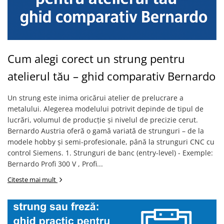
Masini de lustruit
Masini de polizat bavuri cu perii
Masini de rectificat plan
Masini de rectificat plan
Cum alegi corect un strung pentru
Masini de rectificat rotund
atelierul tău – ghid comparativ Bernardo
Masini de satinat
Masini de slefuit combinate
Un strung este inima oricărui atelier de prelucrare a
Masini de slefuit cu banda
metalului. Alegerea modelului potrivit depinde de tipul de
Masini de slefuit cu disc
lucrări, volumul de producție și nivelul de precizie cerut.
Masini de slefuit cu mediu umed si
Bernardo Austria oferă o gamă variată de strunguri – de la
uscat
modele hobby și semi-profesionale, până la strunguri CNC cu
Masini de slefuit cutite de gravat
control Siemens. 1. Strunguri de banc (entry-level) - Exemple:
Bernardo Profi 300 V , Profi...
Masini de tesit
Masini pentru slefuit tevi
Citeste mai mult
Masini universale de ascutit
Polizoare de banc
Masini de filetat