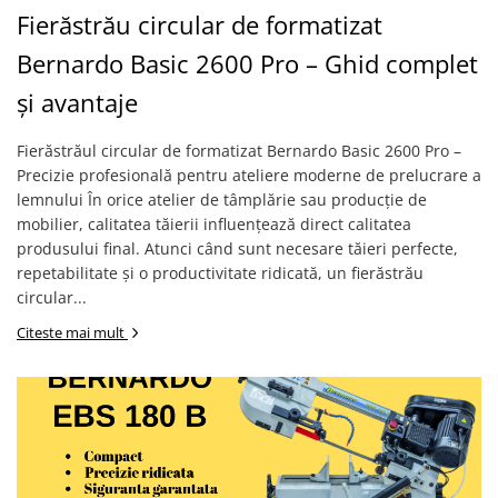
Ferastraie verticale
Fierăstrău circular de formatizat
Strunguri pentru metal
Bernardo Basic 2600 Pro – Ghid complet
Strunguri CNC
și avantaje
Strunguri cu cutie de viteze
Strunguri cu surub de ghidare
Fierăstrăul circular de formatizat Bernardo Basic 2600 Pro –
Strunguri de precizie
Precizie profesională pentru ateliere moderne de prelucrare a
Strunguri metal cu freza
lemnului În orice atelier de tâmplărie sau producție de
Strunguri universale
mobilier, calitatea tăierii influențează direct calitatea
Strunguri universale cu afisaj
produsului final. Atunci când sunt necesare tăieri perfecte,
digital
repetabilitate și o productivitate ridicată, un fierăstrău
Strunguri universale cu viteza
circular...
variabila
Citeste mai mult
Masini de gaurit
Masini de gaurit - Vario - cu masa
si coloana
Masini de gaurit cu angrenaj, masa
si coloana
Masini de gaurit cu coloana