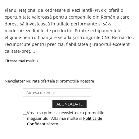
Masini pentru frezat cu masa pe
role
Planul Național de Redresare și Reziliență (PNRR) oferă o
Masini pentru slefuit lemn
oportunitate valoroasă pentru companiile din România care
doresc să investească în utilaje performante și să-și
Masini de slefuit cu banda si disc
modernizeze liniile de producție. Printre echipamentele
Masini de slefuit cu valt
eligibile pentru finanțare se află și strungurile CNC Bernardo ,
Masini de slefuit lemn cu disc
recunoscute pentru precizia, fiabilitatea și raportul excelent
Masini de slefuit parchet
calitate-preț....
Masini de slefuit pe cant
Citeste mai mult
Masini pentru slefuit cu ax oscilant
Rindeluire
Newsletter
Nu rata ofertele si promotiile noastre
Masini pentru rindeluire si
degrosare cu arbore elicoidal
Masini pentru degrosare cu arbore
elicoidal
Vreau sa primesc newsletter cu promotiile
Masini pentru grosime
magazinului. Afla mai multe in
Politica de
Masini pentru rindeluire
Confidentialitate
Masini pentru rindeluire si
degrosare