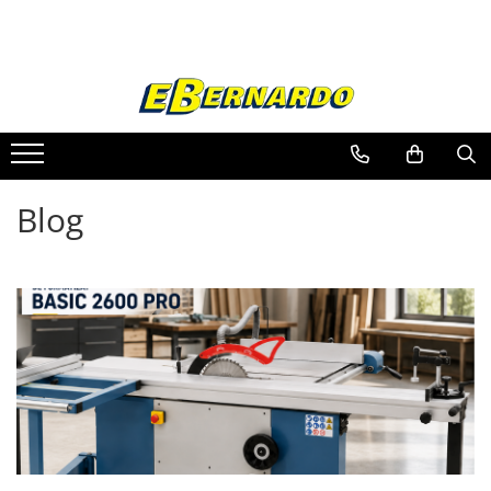
Toate Produsele
Prelucrare metal
Fierastraie pentru metal
Ferastraie mobile pentru metal
Blog
Fierastraie prelucrare metal
Ferastraie orizontale pentru metal
Ferastraie circulare pentru metal
Dispozitive de sudare pentru panze
panglica
Ferastraie automate cu banda si
doua coloane
Ferastraie metal cu banda si taiere
dubla semiautomate
Ferastraie prelucrare metal cu
banda si taiere dubla