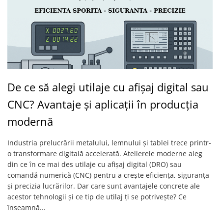
Mandrină cu 4 fălci din fontă
Mandrină cu 4 fălci din otel
Seturi de unelte pentru strungarie
Standuri pentru strunguri
Instrumente de prindere
Dispozitive de prindere pentru
De ce să alegi utilaje cu afișaj digital sau
unelte
Elemente de prindere mecanică
CNC? Avantaje și aplicații în producția
Fălci pentru PHV / VHV
modernă
Menghine
Mese rotative / mese inclinabile /
Industria prelucrării metalului, lemnului și tablei trece printr-
Etape XY
o transformare digitală accelerată. Atelierele moderne aleg
Papusa mobila / con de centrare
din ce în ce mai des utilaje cu afișaj digital (DRO) sau
Instrumente de masurare
comandă numerică (CNC) pentru a crește eficiența, siguranța
și precizia lucrărilor. Dar care sunt avantajele concrete ale
Afisaj digital
acestor tehnologii și ce tip de utilaj ți se potrivește? Ce
Bloc ecartament, masurare și
înseamnă...
testare