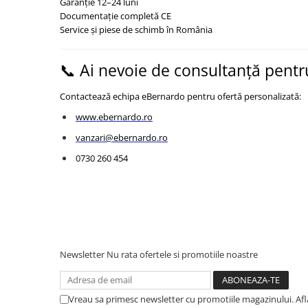
Garanție 12–24 luni
Mandrină cu 4 fălci din fontă
Documentație completă CE
Service și piese de schimb în România
Mandrină cu 4 fălci din otel
Seturi de unelte pentru strungarie
📞 Ai nevoie de consultanță pentru
Standuri pentru strunguri
Instrumente de prindere
Contactează echipa eBernardo pentru ofertă personalizată:
Dispozitive de prindere pentru
www.ebernardo.ro
unelte
Elemente de prindere mecanică
vanzari@ebernardo.ro
Fălci pentru PHV / VHV
0730 260 454
Menghine
Mese rotative / mese inclinabile /
Etape XY
Papusa mobila / con de centrare
Instrumente de masurare
Newsletter
Nu rata ofertele si promotiile noastre
Afisaj digital
Bloc ecartament, masurare și
testare
Vreau sa primesc newsletter cu promotiile magazinului. Af