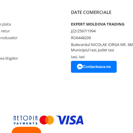
DATE COMERCIALE
 plata
EXPERT MOLDOVA TRADING
 retur
J22/2567/1994
produselor
RO6448209
Bulevardul NICOLAE IORGA NR. 38A
Municipiul Iasi, Judet Iasi
Iasi, Iasi
a litigiilor
Contacteaza-ne