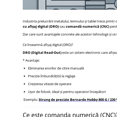
Masini de gaurit cu coloana si cap
de actionare
Masini de gaurit cu coloana si
curea de distributie
Industria prelucrării metalului, lemnului și tablei trece print
cu afișaj digital (DRO)
sau
comandă numerică (CNC)
pentr
Masini de gaurit cu masa
Masini de gaurit cu stand si
Dar care sunt avantajele concrete ale acestor tehnologii și ce ti
coloana
Ce înseamnă afișaj digital (DRO)?
Masini de gaurit radiale
Masini de gaurit si frezat
DRO (Digital Read-Out)
este un sistem electronic care afișeaz
* Avantaje:
Masini de gaurit cu freza
Masini de frezat universale
Eliminarea erorilor de citire manuală
Centre de prelucrare verticale CNC
Precizie îmbunătățită la reglaje
Masini de frezat cu batiu
Creșterea vitezei de operare
Masini de frezat multifunctionale
Ușor de folosit, ideal și pentru operatori începători
Masini de frezat universale SERVO
Exemplu:
Strung de precizie Bernardo Hobby 800 G / 230 V 
Masini de frezat verticale
Masini de slefuit metal
Ce este comanda numerică (CNC)
Masini de ascutit burghie