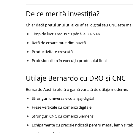
Masini pneumatice de filetat
De ce merită investiția?
Masini electrice de filetat
Exhaustor pentru aschii metal
Chiar dacă prețul unui utilaj cu afișaj digital sau CNC este ma
Masini de gaurit cu talpa
Timp de lucru redus cu până la 30–50%
magnetica
Rată de eroare mult diminuată
Instalatii de spalare a pieselor
Productivitate crescută
Accesorii prelucrare metal
Profesionalism în execuția produsului final
Universale de strung si accesorii
pentru strunguri
Utilaje Bernardo cu DRO și CNC – 
Falci pentru 3 bacuri PS3/ PO3
Falci pentru 4 bacuri PS4/ PO4
Bernardo Austria oferă o gamă variată de utilaje moderne:
Flanșă
Strunguri universale cu afișaj digital
Fălcile pentru 3-bacuri DK11
Freze verticale cu comenzi digitale
Fălcile pentru 4-bacuri DK12
Mandrine independente
Strunguri CNC cu comenzi Siemens
Mandrină cu 3 fălci din fontă
Echipamente cu precizie ridicată pentru metal, lemn și tab
Mandrină cu 3 fălci din otel