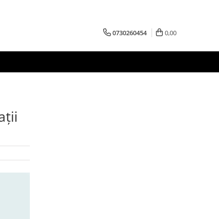
0730260454
0,00
ații