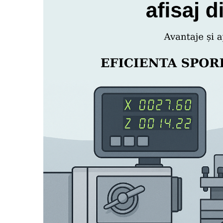
Ferastraie verticale
Strunguri pentru metal
Strunguri CNC
Strunguri cu cutie de viteze
Strunguri cu surub de ghidare
Strunguri de precizie
Strunguri metal cu freza
Strunguri universale
Strunguri universale cu afisaj
digital
Strunguri universale cu viteza
variabila
Masini de gaurit
Masini de gaurit - Vario - cu masa
si coloana
Masini de gaurit cu angrenaj, masa
si coloana
Masini de gaurit cu coloana