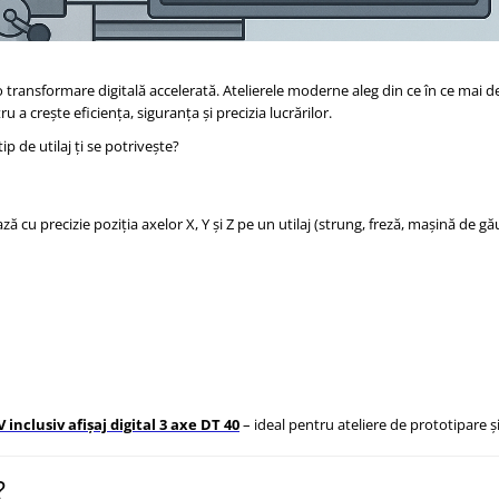
r-o transformare digitală accelerată. Atelierele moderne aleg din ce în ce mai 
u a crește eficiența, siguranța și precizia lucrărilor.
p de utilaj ți se potrivește?
ă cu precizie poziția axelor X, Y și Z pe un utilaj (strung, freză, mașină de găur
inclusiv afişaj digital 3 axe DT 40
– ideal pentru ateliere de prototipare și
?