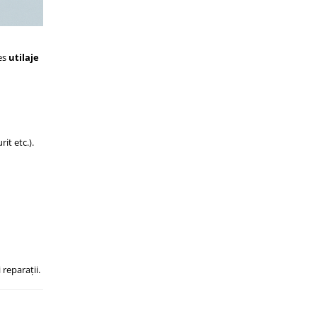
des
utilaje
it etc.).
 reparații.