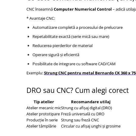
Masini de lustruit
CNC înseamnă
Computer Numerical Control
– adică utila
Masini de polizat bavuri cu perii
* Avantaje CNC:
Masini de rectificat plan
Automatizare completă a procesului de prelucrare
Masini de rectificat plan
Repetabilitate exactă (serie mică sau mare)
Masini de rectificat rotund
Reducerea pierderilor de material
Masini de satinat
Masini de slefuit combinate
Operare sigură și eficientă
Masini de slefuit cu banda
Posibilitate de integrare cu software CAD/CAM
Masini de slefuit cu disc
Exemplu:
Strung CNC pentru metal Bernardo CK 360 x 75
Masini de slefuit cu mediu umed si
uscat
DRO sau CNC? Cum alegi corect
Masini de slefuit cutite de gravat
Masini de tesit
Tip atelier
Recomandare utilaj
Masini pentru slefuit tevi
Atelier mecanic mic
Strung cu afișaj digital (DRO)
Atelier prototipare
Freză universală cu DRO
Masini universale de ascutit
Producție în serie
Strung sau freză CNC
Polizoare de banc
Atelier tâmplărie
Circular cu afișaj unghi și grosime
Masini de filetat