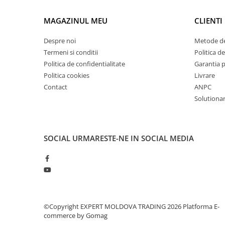
Dispozitiv de testare
Indicatoare înălțime
MAGAZINUL MEU
CLIENTI
Indicator cadran / Baze magnetice
Despre noi
Metode de
Masurare
Termeni si conditii
Politica de
Micrometru
Politica de confidentialitate
Garantia 
Micrometru de adancime
Politica cookies
Livrare
Micrometru de interior
Contact
ANPC
Nivele
Solutionare
Palpatoare margine
Placi de granit de suprafață
Prisma
SOCIAL
URMARESTE-NE IN SOCIAL MEDIA
Raportor
Set unelte de masurare
Instrumente de decupare
metalelor
Instrumente de frezat
©Copyright EXPERT MOLDOVA TRADING 2026
Platforma E-
Instrumente de găurit
commerce by Gomag
Tarozi si filiere