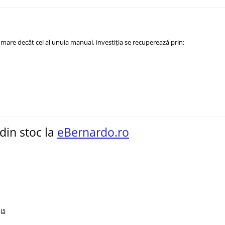
i mare decât cel al unuia manual, investiția se recuperează prin:
din stoc la
eBernardo.ro
lă