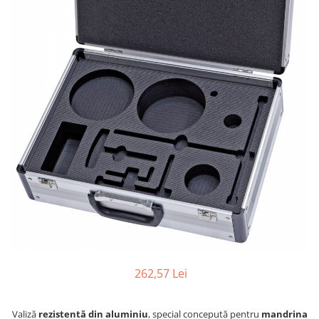
Ferastraie verticale
Strunguri pentru metal
Strunguri CNC
Strunguri cu cutie de viteze
Strunguri cu surub de ghidare
Strunguri de precizie
Strunguri metal cu freza
Strunguri universale
Strunguri universale cu afisaj
digital
Strunguri universale cu viteza
variabila
Masini de gaurit
Masini de gaurit - Vario - cu masa
si coloana
262,57 Lei
Masini de gaurit cu angrenaj, masa
si coloana
Masini de gaurit cu coloana
Valiză
rezistentă din aluminiu
, special concepută pentru
mandrina