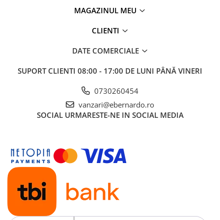
Mandrină cu 4 fălci din fontă
MAGAZINUL MEU
Mandrină cu 4 fălci din otel
CLIENTI
Seturi de unelte pentru strungarie
Standuri pentru strunguri
DATE COMERCIALE
Instrumente de prindere
SUPORT CLIENTI
08:00 - 17:00 DE LUNI PÂNĂ VINERI
Dispozitive de prindere pentru
unelte
0730260454
Elemente de prindere mecanică
vanzari@ebernardo.ro
Fălci pentru PHV / VHV
SOCIAL
URMARESTE-NE IN SOCIAL MEDIA
Menghine
Mese rotative / mese inclinabile /
Etape XY
Papusa mobila / con de centrare
Instrumente de masurare
Afisaj digital
Bloc ecartament, masurare și
testare