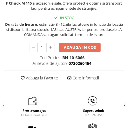
Masini de gaurit cu coloana si cap
F Chuck M 115
și accesoriile sale. Oferă protecție optimă și transport
facil pentru echipamentele de strunjire.
de actionare
Masini de gaurit cu coloana si
IN STOC
curea de distributie
Durata de livrare:
estimativ 3 - 12 zile lucratoare in functie de locatia
Masini de gaurit cu masa
si disponibilitatea stocului IASI sau AUSTRIA, iar pentru produsele LA
COMANDA va rugam solicitati termen de livrare
Masini de gaurit cu stand si
coloana
ADAUGA IN COS
Masini de gaurit radiale
Masini de gaurit si frezat
Cod Produs:
BN-10-6066
Ai nevoie de ajutor?
0730260454
Masini de gaurit cu freza
Masini de frezat universale
Adauga la Favorite
Cere informatii
Centre de prelucrare verticale CNC
Masini de frezat cu batiu
Masini de frezat multifunctionale
Masini de frezat universale SERVO
Masini de frezat verticale
Pret avantajos
Suport tehnic
La toate produsele
0730260454
Masini de slefuit metal
Masini de ascutit burghie