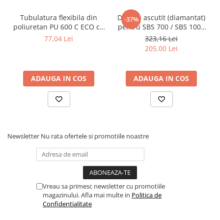
Masini pneumatice de filetat
Tubulatura flexibila din
Disc de ascutit (diamantat)
-37%
Masini electrice de filetat
poliuretan PU 600 C ECO cu
pentru SBS 700 / SBS 1000
Exhaustor pentru aschii metal
insertie metalica diametru
cu prindere disc de 13 mm
77,04 Lei
323,16 Lei
102 mm
205,00 Lei
Masini de gaurit cu talpa
magnetica
Instalatii de spalare a pieselor
ADAUGA IN COS
ADAUGA IN COS
Accesorii prelucrare metal
Universale de strung si accesorii
pentru strunguri
Falci pentru 3 bacuri PS3/ PO3
Newsletter
Nu rata ofertele si promotiile noastre
Falci pentru 4 bacuri PS4/ PO4
Flanșă
Fălcile pentru 3-bacuri DK11
Fălcile pentru 4-bacuri DK12
Vreau sa primesc newsletter cu promotiile
Mandrine independente
magazinului. Afla mai multe in
Politica de
Mandrină cu 3 fălci din fontă
Confidentialitate
Mandrină cu 3 fălci din otel