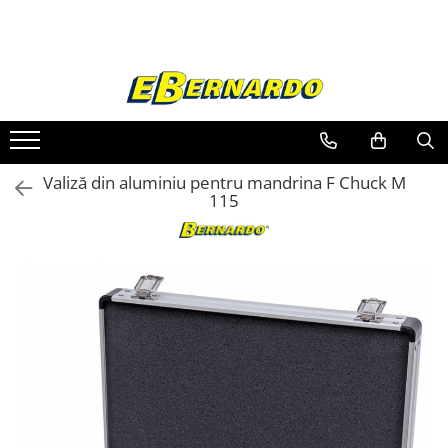
Toate Produsele
Prelucrare metal
Fierastraie pentru metal
Ferastraie mobile pentru metal
Valiză din aluminiu pentru mandrina F Chuck M
Fierastraie prelucrare metal
115
Ferastraie orizontale pentru metal
Ferastraie circulare pentru metal
Dispozitive de sudare pentru panze
panglica
Ferastraie automate cu banda si
doua coloane
Ferastraie metal cu banda si taiere
dubla semiautomate
Ferastraie prelucrare metal cu
banda si taiere dubla