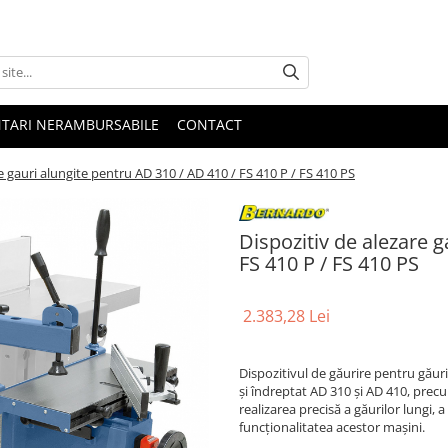
NTARI NERAMBURSABILE
CONTACT
e gauri alungite pentru AD 310 / AD 410 / FS 410 P / FS 410 PS
Dispozitiv de alezare g
FS 410 P / FS 410 PS
2.383,28 Lei
Dispozitivul de găurire pentru găuri
și îndreptat AD 310 și AD 410, prec
realizarea precisă a găurilor lungi, a
funcționalitatea acestor mașini.