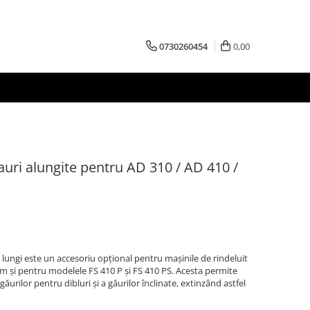
0730260454
0,00
auri alungite pentru AD 310 / AD 410 /
 lungi este un accesoriu opțional pentru mașinile de rindeluit
um și pentru modelele FS 410 P și FS 410 PS. Acesta permite
 găurilor pentru dibluri și a găurilor înclinate, extinzând astfel