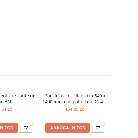
centrare cutite de
Sac de așchii, diametru 540 x
Set B dal
ic HML
1400 mm, compatibil cu DC 400
profesiona
/ 450 CF / 500 E / 550 CF / FT
,51 Lei
154,85 Lei
302 N / DC 800 / DC 850 CF (set
de 10 bucăți)
N COS
ADAUGA IN COS
ADAUG