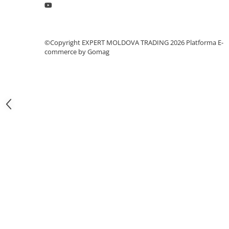
Masini pneumatice de filetat
Masini electrice de filetat
Exhaustor pentru aschii metal
©Copyright EXPERT MOLDOVA TRADING 2026
Platforma E-
Masini de gaurit cu talpa
commerce by Gomag
magnetica
Instalatii de spalare a pieselor
Accesorii prelucrare metal
Universale de strung si accesorii
pentru strunguri
Falci pentru 3 bacuri PS3/ PO3
Falci pentru 4 bacuri PS4/ PO4
Flanșă
Fălcile pentru 3-bacuri DK11
Fălcile pentru 4-bacuri DK12
Mandrine independente
Mandrină cu 3 fălci din fontă
Mandrină cu 3 fălci din otel