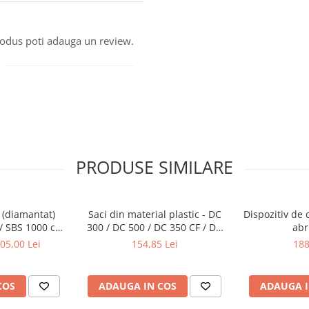
produs poti adauga un review.
PRODUSE SIMILARE
 (diamantat)
Saci din material plastic - DC
Dispozitiv de 
/ SBS 1000 cu
300 / DC 500 / DC 350 CF / DC
abr
c de 13 mm
550 CF / DC 600 / 700 (10 buc)
05,00 Lei
154,85 Lei
188
COS
ADAUGA IN COS
ADAUGA I