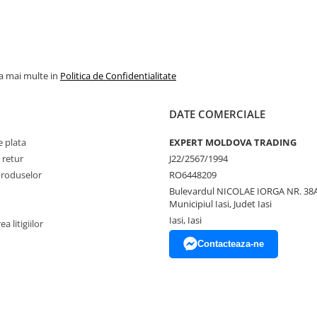
la mai multe in
Politica de Confidentialitate
DATE COMERCIALE
 plata
EXPERT MOLDOVA TRADING
 retur
J22/2567/1994
produselor
RO6448209
Bulevardul NICOLAE IORGA NR. 38A
Municipiul Iasi, Judet Iasi
Iasi, Iasi
a litigiilor
Contacteaza-ne