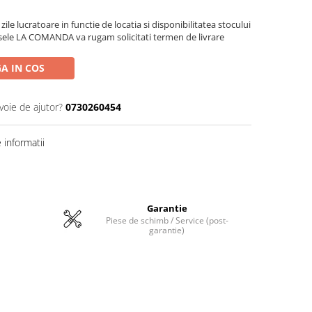
zile lucratoare in functie de locatia si disponibilitatea stocului
sele LA COMANDA va rugam solicitati termen de livrare
A IN COS
voie de ajutor?
0730260454
informatii
Garantie
Piese de schimb / Service (post-
garantie)