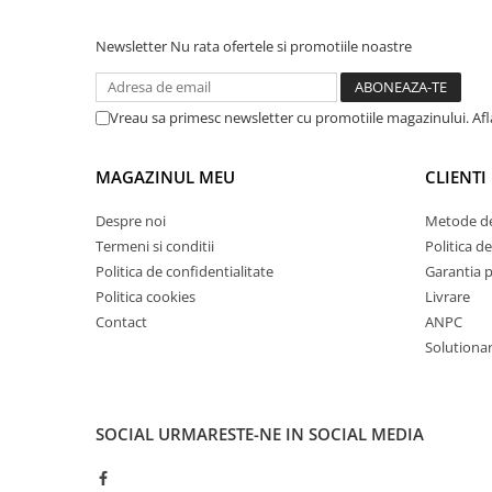
Masini de lustruit
Newsletter
Nu rata ofertele si promotiile noastre
Masini de polizat bavuri cu perii
Masini de rectificat plan
Masini de rectificat plan
Vreau sa primesc newsletter cu promotiile magazinului. Af
Masini de rectificat rotund
Masini de satinat
MAGAZINUL MEU
CLIENTI
Masini de slefuit combinate
Despre noi
Metode de
Masini de slefuit cu banda
Termeni si conditii
Politica de
Masini de slefuit cu disc
Politica de confidentialitate
Garantia 
Masini de slefuit cu mediu umed si
Politica cookies
Livrare
uscat
Contact
ANPC
Masini de slefuit cutite de gravat
Solutionare
Masini de tesit
Masini pentru slefuit tevi
Masini universale de ascutit
SOCIAL
URMARESTE-NE IN SOCIAL MEDIA
Polizoare de banc
Masini de filetat