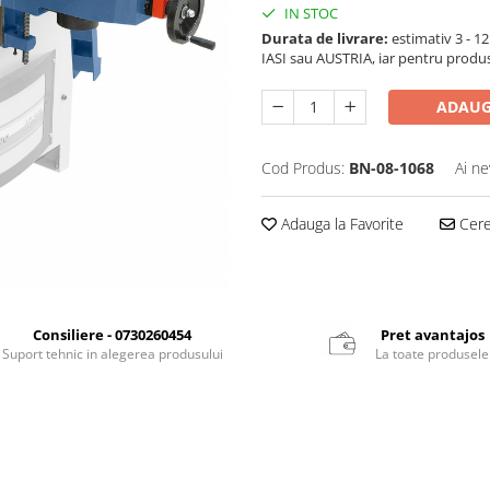
IN STOC
Durata de livrare:
estimativ 3 - 12 
IASI sau AUSTRIA, iar pentru produ
ADAUG
Cod Produs:
BN-08-1068
Ai ne
Adauga la Favorite
Cere 
Consiliere - 0730260454
Pret avantajos
Suport tehnic in alegerea produsului
La toate produsele