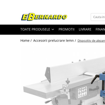
Toate Produsele
Prelucrare metal
TOATE PRODUSELE
PROMOTII
LIVRARE
FINA
Fierastraie pentru metal
Ferastraie mobile pentru metal
Home /
Accesorii prelucrare lemn /
Dispozitiv de alezar
Fierastraie prelucrare metal
Ferastraie orizontale pentru metal
Ferastraie circulare pentru metal
Dispozitive de sudare pentru panze
panglica
Ferastraie automate cu banda si
doua coloane
Ferastraie metal cu banda si taiere
dubla semiautomate
Ferastraie prelucrare metal cu
banda si taiere dubla