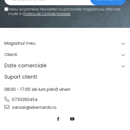
Standuri pentru strunguri metal
Vreau sa primesc newsletter cu promotiile magazinului. Afla mai
Unelte striere
multe in
Politica de Confidentialitate
Magazinul meu
Clienti
Date comerciale
Suport clienti
08:00 - 17:00 de luni până vineri
0730260454
vanzari@ebernardo.ro