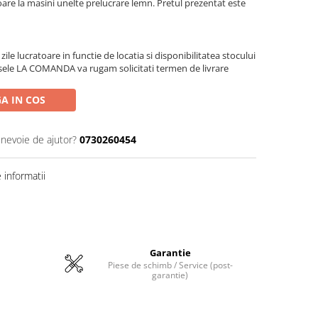
are la masini unelte prelucrare lemn. Pretul prezentat este
zile lucratoare in functie de locatia si disponibilitatea stocului
sele LA COMANDA va rugam solicitati termen de livrare
A IN COS
 nevoie de ajutor?
0730260454
informatii
Garantie
Piese de schimb / Service (post-
garantie)