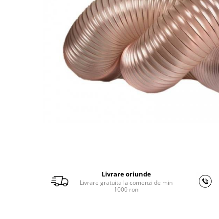
Ferastraie verticale
Strunguri pentru metal
Strunguri CNC
Strunguri cu cutie de viteze
Strunguri cu surub de ghidare
Strunguri de precizie
Strunguri metal cu freza
Strunguri universale
Strunguri universale cu afisaj
digital
Strunguri universale cu viteza
variabila
Masini de gaurit
Masini de gaurit - Vario - cu masa
Livrare oriunde
si coloana
Livrare gratuita la comenzi de min
Masini de gaurit cu angrenaj, masa
1000 ron
si coloana
Masini de gaurit cu coloana