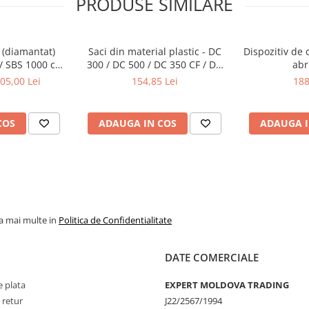
PRODUSE SIMILARE
tins la maxim.
alajul care il tine comprimat, el
 (diamantat)
Saci din material plastic - DC
Dispozitiv de 
/ SBS 1000 cu
300 / DC 500 / DC 350 CF / DC
abr
c de 13 mm
550 CF / DC 600 / 700 (10 buc)
05,00 Lei
154,85 Lei
188
COS
ADAUGA IN COS
ADAUGA I
la mai multe in
Politica de Confidentialitate
DATE COMERCIALE
 plata
EXPERT MOLDOVA TRADING
 retur
J22/2567/1994