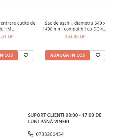
centrare cutite de
Sac de așchii, diametru 540 x
Set B dal
ic HML
1400 mm, compatibil cu DC 400
profesiona
/ 450 CF / 500 E / 550 CF / FT
,51 Lei
154,85 Lei
302 N / DC 800 / DC 850 CF (set
de 10 bucăți)
N COS
ADAUGA IN COS
ADAUG
SUPORT CLIENTI
08:00 - 17:00 DE
LUNI PÂNĂ VINERI
0730260454