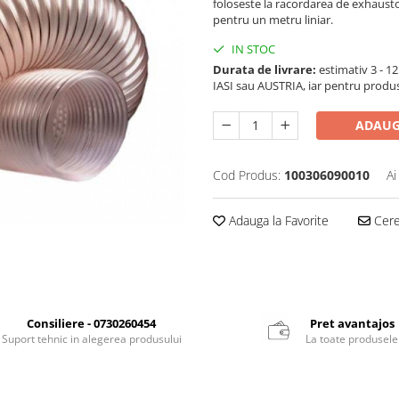
foloseste la racordarea de exhausto
pentru un metru liniar.
IN STOC
Durata de livrare:
estimativ 3 - 12 
IASI sau AUSTRIA, iar pentru produ
ADAUG
Cod Produs:
100306090010
Ai
Adauga la Favorite
Cere 
Consiliere - 0730260454
Pret avantajos
Suport tehnic in alegerea produsului
La toate produsele