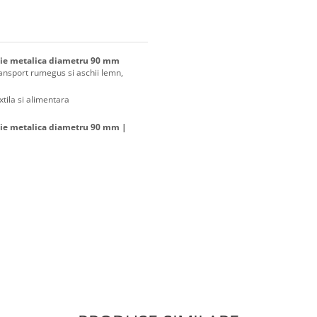
rtie metalica diametru 90 mm
ransport rumegus si aschii lemn,
xtila si alimentara
rtie metalica diametru 90 mm |
rtie metalica diametru 90 mm |
urarea lui se face prin intindere