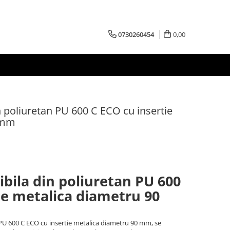
0730260454
0,00
n poliuretan PU 600 C ECO cu insertie
 mm
ibila din poliuretan PU 600
ie metalica diametru 90
 PU 600 C ECO cu insertie metalica diametru 90 mm, se