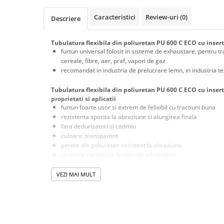
Masini de gaurit cu coloana si cap
de actionare
Caracteristici
Review-uri
(0)
Descriere
Masini de gaurit cu coloana si
curea de distributie
Tubulatura flexibila din poliuretan PU 600 C ECO cu inse
Masini de gaurit cu masa
furtun universal folosit in sisteme de exhaustare, pentru t
cereale, fibre, aer, praf, vapori de gaz
Masini de gaurit cu stand si
recomandat in industria de prelucrare lemn, in industria te
coloana
Masini de gaurit radiale
Tubulatura flexibila din poliuretan PU 600 C ECO cu inse
proprietati si aplicatii
Masini de gaurit si frezat
furtun foarte usor si extrem de felixibil cu tractiuni buna
Masini de gaurit cu freza
rezistenta sporita la abraziune si alungirea finala
fara dedurizatori si cadmiu
Masini de frezat universale
culoare: transparent
Centre de prelucrare verticale CNC
perete din poliuretan rezistent la abraziune
Masini de frezat cu batiu
versiune rezistenta la microbi si hidroliza
sprirala de otel placata cu cupru incorporata in perete
Masini de frezat multifunctionale
VEZI MAI MULT
Masini de frezat universale SERVO
Tubulatura flexibila din poliuretan PU 600 C ECO cu inse
temperatura de lucru
Masini de frezat verticale
-40°C +90°C
Masini de slefuit metal
+125°C pe termen scurt
Acest tip de furtun se transporta in forma comprimata, dar mas
Masini de ascutit burghie