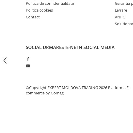
Politica de confidentialitate
Garantia 
Masini pneumatice de filetat
Politica cookies
Livrare
Masini electrice de filetat
Contact
ANPC
Exhaustor pentru aschii metal
Solutionare
Masini de gaurit cu talpa
magnetica
Instalatii de spalare a pieselor
SOCIAL
URMARESTE-NE IN SOCIAL MEDIA
Accesorii prelucrare metal
Universale de strung si accesorii
pentru strunguri
Falci pentru 3 bacuri PS3/ PO3
Falci pentru 4 bacuri PS4/ PO4
©Copyright EXPERT MOLDOVA TRADING 2026
Platforma E-
Flanșă
commerce by Gomag
Fălcile pentru 3-bacuri DK11
Fălcile pentru 4-bacuri DK12
Mandrine independente
Mandrină cu 3 fălci din fontă
Mandrină cu 3 fălci din otel