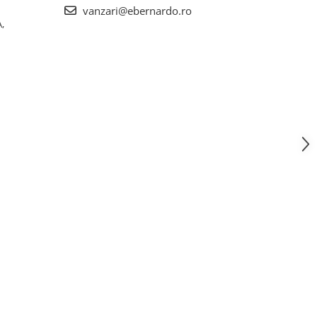
vanzari@ebernardo.ro
,