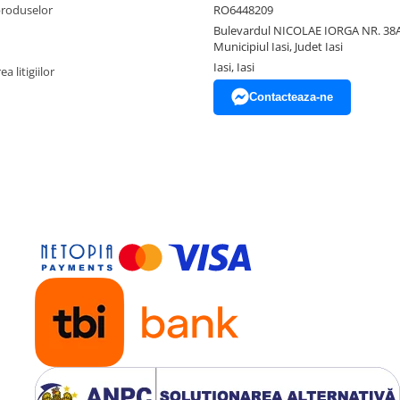
produselor
RO6448209
Bulevardul NICOLAE IORGA NR. 38A
Municipiul Iasi, Judet Iasi
Iasi, Iasi
a litigiilor
Contacteaza-ne