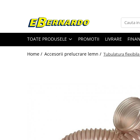
Toate Produsele
Prelucrare metal
TOATE PRODUSELE
PROMOTII
LIVRARE
FINA
Fierastraie pentru metal
Ferastraie mobile pentru metal
Home /
Accesorii prelucrare lemn /
Tubulatura flexibil
Fierastraie prelucrare metal
Ferastraie orizontale pentru metal
Ferastraie circulare pentru metal
Dispozitive de sudare pentru panze
panglica
Ferastraie automate cu banda si
doua coloane
Ferastraie metal cu banda si taiere
dubla semiautomate
Ferastraie prelucrare metal cu
banda si taiere dubla