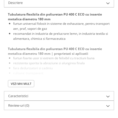
Descriere
Masini de lustruit
Masini de polizat bavuri cu perii
Tubulatura flexibila din poliuretan PU 400 C ECO cu insertie
metalica diametru 180 mm
Masini de rectificat plan
furtun universal folosit in sisteme de exhaustare, pentru transport
Masini de rectificat plan
aer, praf, vapori de gaz
Masini de rectificat rotund
recomandat in industria de prelucrare lemn, in industria textila si
alimentara, chimica si farmaceutica
Masini de satinat
Masini de slefuit combinate
Tubulatura flexibila din poliuretan PU 400 C ECO cu insertie
metalica diametru 180 mm | proprietati si aplicatii
Masini de slefuit cu banda
furtun foarte usor si extrem de felixibil cu tractiuni buna
Masini de slefuit cu disc
rezistenta sporita la abraziune si alungirea finala
Masini de slefuit cu mediu umed si
fara dedurizatori si cadmiu
uscat
culoare: transparent
perete din poliuretan rezistent la abraziune
Masini de slefuit cutite de gravat
versiune rezistenta la microbi si hidroliza
VEZI MAI MULT
Masini de tesit
sprirala de otel placata cu cupru incorporata in perete
Masini pentru slefuit tevi
Caracteristici
Tubulatura flexibila din poliuretan PU 400 C ECO cu insertie
Masini universale de ascutit
metalica diametru 180 mm | temperatura de lucru
Review-uri
(0)
-40°C +90°C
Polizoare de banc
+125°C pe termen scurt
Masini de filetat
Acest tip de furtun se transporta in forma comprimata, dar