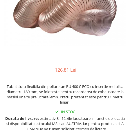
Ferastraie verticale
Strunguri pentru metal
Strunguri CNC
Strunguri cu cutie de viteze
Strunguri cu surub de ghidare
Strunguri de precizie
Strunguri metal cu freza
Strunguri universale
Strunguri universale cu afisaj
digital
126,81 Lei
Strunguri universale cu viteza
variabila
Tubulatura flexibila din poliuretan PU 400 C ECO cu insertie metalica
Masini de gaurit
diametru 180 mm, se foloseste pentru racordarea de exhaustoare la
masini unelte prelucrare lemn. Pretul prezentat este pentru 1 metru
Masini de gaurit - Vario - cu masa
liniar.
si coloana
IN STOC
Masini de gaurit cu angrenaj, masa
si coloana
Durata de livrare:
estimativ 3 - 12 zile lucratoare in functie de locatia
si disponibilitatea stocului IASI sau AUSTRIA, iar pentru produsele LA
Masini de gaurit cu coloana
COMANDA va rugam solicitati termen de livrare