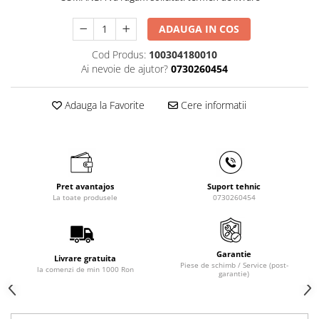
Masini de gaurit cu coloana si cap
de actionare
ADAUGA IN COS
Masini de gaurit cu coloana si
Cod Produs:
100304180010
curea de distributie
Ai nevoie de ajutor?
0730260454
Masini de gaurit cu masa
Masini de gaurit cu stand si
Adauga la Favorite
Cere informatii
coloana
Masini de gaurit radiale
Masini de gaurit si frezat
Masini de gaurit cu freza
Masini de frezat universale
Pret avantajos
Suport tehnic
La toate produsele
0730260454
Centre de prelucrare verticale CNC
Masini de frezat cu batiu
Masini de frezat multifunctionale
Garantie
Masini de frezat universale SERVO
Livrare gratuita
Piese de schimb / Service (post-
la comenzi de min 1000 Ron
garantie)
Masini de frezat verticale
Masini de slefuit metal
Masini de ascutit burghie