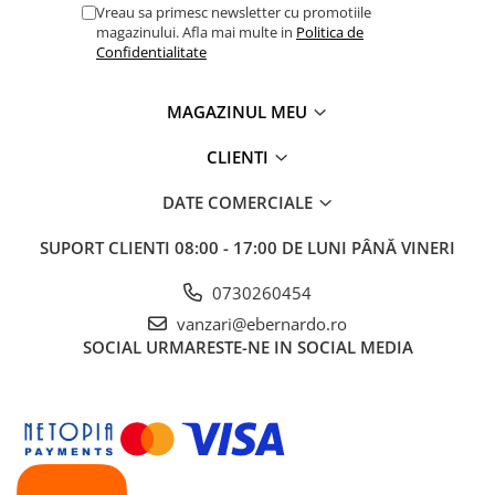
Vreau sa primesc newsletter cu promotiile
Mandrină cu 4 fălci din fontă
magazinului. Afla mai multe in
Politica de
Mandrină cu 4 fălci din otel
Confidentialitate
Seturi de unelte pentru strungarie
Standuri pentru strunguri
MAGAZINUL MEU
Instrumente de prindere
CLIENTI
Dispozitive de prindere pentru
unelte
DATE COMERCIALE
Elemente de prindere mecanică
SUPORT CLIENTI
08:00 - 17:00 DE LUNI PÂNĂ VINERI
Fălci pentru PHV / VHV
Menghine
0730260454
Mese rotative / mese inclinabile /
vanzari@ebernardo.ro
Etape XY
SOCIAL
URMARESTE-NE IN SOCIAL MEDIA
Papusa mobila / con de centrare
Instrumente de masurare
Afisaj digital
Bloc ecartament, masurare și
testare