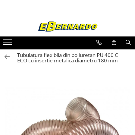
Toate Produsele
Prelucrare metal
Fierastraie pentru metal
Ferastraie mobile pentru metal
Tubulatura flexibila din poliuretan PU 400 C
Fierastraie prelucrare metal
ECO cu insertie metalica diametru 180 mm
Ferastraie orizontale pentru metal
Ferastraie circulare pentru metal
Dispozitive de sudare pentru panze
panglica
Ferastraie automate cu banda si
doua coloane
Ferastraie metal cu banda si taiere
dubla semiautomate
Ferastraie prelucrare metal cu
banda si taiere dubla