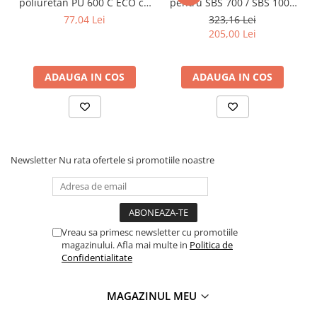
poliuretan PU 600 C ECO cu
pentru SBS 700 / SBS 1000
insertie metalica diametru
cu prindere disc de 13 mm
77,04 Lei
323,16 Lei
102 mm
205,00 Lei
ADAUGA IN COS
ADAUGA IN COS
Newsletter
Nu rata ofertele si promotiile noastre
Vreau sa primesc newsletter cu promotiile
magazinului. Afla mai multe in
Politica de
Confidentialitate
MAGAZINUL MEU