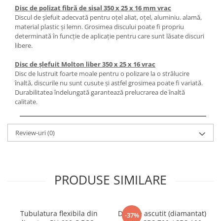
Masini electrice de filetat
Lame de ferastrau cu varf din
Disc de polizat fibră de sisal 350 x 25 x 16 mm vrac
Exhaustor pentru aschii metal
Discul de şlefuit adecvată pentru oţel aliat, oţel, aluminiu. alamă,
carbura
material plastic şi lemn. Grosimea discului poate fi propriu
Masini de gaurit cu talpa
Lame de ferăstrău cu acoperire
determinată în funcţie de aplicaţie pentru care sunt lăsate discuri
magnetica
TiN
libere.
Instalatii de spalare a pieselor
Panze de taiere cu banda verticala
Disc de şlefuit Molton liber 350 x 25 x 16 vrac
Panze de taiere metal pentru
Disc de lustruit foarte moale pentru o polizare la o strălucire
înaltă, discurile nu sunt cusute şi astfel grosimea poate fi variată.
ferastraie
Durabilitatea îndelungată garantează prelucrarea de înaltă
Roti de lustruit
calitate.
Standuri pentru ferăstraie cu
bandă
Review-uri
(0)
Standuri pentru mașini de găurit și
frezat
Standuri pentru mașini de șlefuit
PRODUSE SIMILARE
Standuri pentru strunguri metal
Unelte striere
Tubulatura flexibila din
Disc de ascutit (diamantat)
-37%