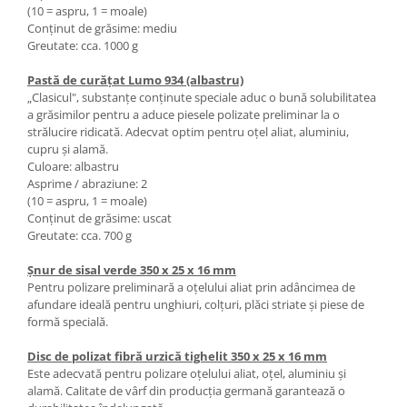
(10 = aspru, 1 = moale)
Masini pneumatice de filetat
Conţinut de grăsime: mediu
Masini electrice de filetat
Greutate: cca. 1000 g
Exhaustor pentru aschii metal
Pastă de curăţat Lumo 934 (albastru)
Masini de gaurit cu talpa
„Clasicul", substanţe conţinute speciale aduc o bună solubilitatea
magnetica
a grăsimilor pentru a aduce piesele polizate preliminar la o
strălucire ridicată. Adecvat optim pentru oţel aliat, aluminiu,
Instalatii de spalare a pieselor
cupru şi alamă.
Accesorii prelucrare metal
Culoare: albastru
Asprime / abraziune: 2
Universale de strung si accesorii
(10 = aspru, 1 = moale)
pentru strunguri
Conţinut de grăsime: uscat
Falci pentru 3 bacuri PS3/ PO3
Greutate: cca. 700 g
Falci pentru 4 bacuri PS4/ PO4
Şnur de sisal verde 350 x 25 x 16 mm
Flanșă
Pentru polizare preliminară a oţelului aliat prin adâncimea de
Fălcile pentru 3-bacuri DK11
afundare ideală pentru unghiuri, colţuri, plăci striate şi piese de
formă specială.
Fălcile pentru 4-bacuri DK12
Mandrine independente
Disc de polizat fibră urzică tighelit 350 x 25 x 16 mm
Este adecvată pentru polizare oţelului aliat, oţel, aluminiu şi
Mandrină cu 3 fălci din fontă
alamă. Calitate de vârf din producţia germană garantează o
Mandrină cu 3 fălci din otel