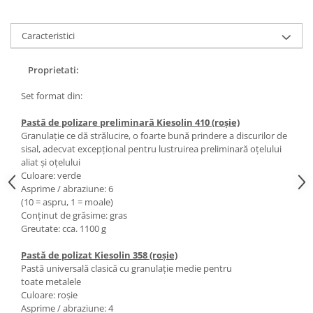
Masini de lustruit
Masini de polizat bavuri cu perii
Caracteristici
Masini de rectificat plan
Masini de rectificat plan
Proprietati:
Masini de rectificat rotund
Set format din:
Masini de satinat
Pastă de polizare preliminară Kiesolin 410 (roşie)
Masini de slefuit combinate
Granulaţie ce dă strălucire, o foarte bună prindere a discurilor de
Masini de slefuit cu banda
sisal, adecvat excepţional pentru lustruirea preliminară oţelului
Masini de slefuit cu disc
aliat şi oţelului
Culoare: verde
Masini de slefuit cu mediu umed si
Asprime / abraziune: 6
uscat
(10 = aspru, 1 = moale)
Masini de slefuit cutite de gravat
Conţinut de grăsime: gras
Greutate: cca. 1100 g
Masini de tesit
Masini pentru slefuit tevi
Pastă de polizat Kiesolin 358 (roşie)
Masini universale de ascutit
Pastă universală clasică cu granulaţie medie pentru
toate metalele
Polizoare de banc
Culoare: roşie
Masini de filetat
Asprime / abraziune: 4