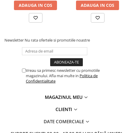
Dispozitiv de testare
ADAUGA IN COS
ADAUGA IN COS
Indicatoare înălțime
Indicator cadran / Baze magnetice
Masurare
Micrometru
Micrometru de adancime
Newsletter
Nu rata ofertele si promotiile noastre
Micrometru de interior
Nivele
Palpatoare margine
Placi de granit de suprafață
Vreau sa primesc newsletter cu promotiile
magazinului. Afla mai multe in
Politica de
Prisma
Confidentialitate
Raportor
Set unelte de masurare
MAGAZINUL MEU
Instrumente de decupare
metalelor
CLIENTI
Instrumente de frezat
DATE COMERCIALE
Instrumente de găurit
Tarozi si filiere