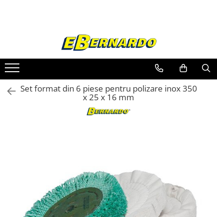
Toate Produsele
Prelucrare metal
Fierastraie pentru metal
Ferastraie mobile pentru metal
Set format din 6 piese pentru polizare inox 350
Fierastraie prelucrare metal
x 25 x 16 mm
Ferastraie orizontale pentru metal
Ferastraie circulare pentru metal
Dispozitive de sudare pentru panze
panglica
Ferastraie automate cu banda si
doua coloane
Ferastraie metal cu banda si taiere
dubla semiautomate
Ferastraie prelucrare metal cu
banda si taiere dubla