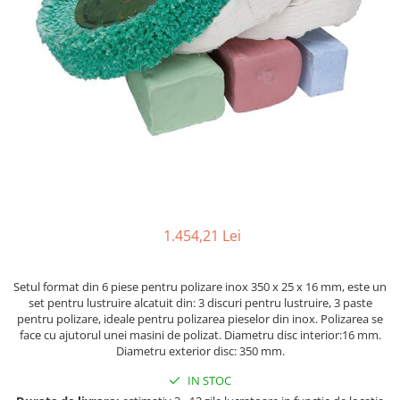
Ferastraie verticale
Strunguri pentru metal
Strunguri CNC
Strunguri cu cutie de viteze
Strunguri cu surub de ghidare
Strunguri de precizie
Strunguri metal cu freza
Strunguri universale
Strunguri universale cu afisaj
digital
1.454,21 Lei
Strunguri universale cu viteza
variabila
Masini de gaurit
Setul format din 6 piese pentru polizare inox 350 x 25 x 16 mm, este un
set pentru lustruire alcatuit din: 3 discuri pentru lustruire, 3 paste
Masini de gaurit - Vario - cu masa
pentru polizare, ideale pentru polizarea pieselor din inox. Polizarea se
si coloana
face cu ajutorul unei masini de polizat. Diametru disc interior:16 mm.
Masini de gaurit cu angrenaj, masa
Diametru exterior disc: 350 mm.
si coloana
IN STOC
Masini de gaurit cu coloana