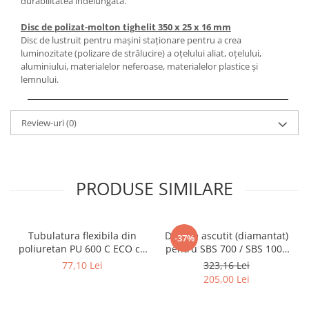
durabilitatea îndelungată.
Mandrină cu 4 fălci din fontă
Disc de polizat-molton tighelit 350 x 25 x 16 mm
Mandrină cu 4 fălci din otel
Disc de lustruit pentru maşini staţionare pentru a crea
Seturi de unelte pentru strungarie
luminozitate (polizare de strălucire) a oţelului aliat, oţelului,
Standuri pentru strunguri
aluminiului, materialelor neferoase, materialelor plastice şi
lemnului.
Instrumente de prindere
Dispozitive de prindere pentru
unelte
Review-uri
(0)
Elemente de prindere mecanică
Fălci pentru PHV / VHV
Menghine
PRODUSE SIMILARE
Mese rotative / mese inclinabile /
Etape XY
Papusa mobila / con de centrare
Tubulatura flexibila din
Disc de ascutit (diamantat)
-37%
Instrumente de masurare
poliuretan PU 600 C ECO cu
pentru SBS 700 / SBS 1000
Afisaj digital
insertie metalica diametru
cu prindere disc de 13 mm
77,10 Lei
323,16 Lei
102 mm
205,00 Lei
Bloc ecartament, masurare și
testare