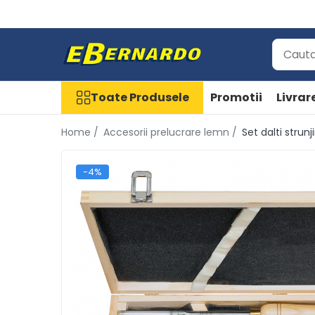
Toate Produsele
Prelucrare metal
Fierastraie pentru metal
Toate Produsele
Promotii
Livrar
Ferastraie mobile pentru metal
Home /
Accesorii prelucrare lemn /
Set dalti strun
Fierastraie prelucrare metal
Ferastraie orizontale pentru metal
Ferastraie circulare pentru metal
-4%
Dispozitive de sudare pentru
panze panglica
Ferastraie automate cu banda si
doua coloane
Ferastraie metal cu banda si
taiere dubla semiautomate
Ferastraie prelucrare metal cu
banda si taiere dubla