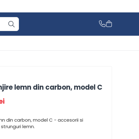
unjire lemn din carbon, model C
ei
emn din carbon, model C - accesorii si
strunguri lemn.