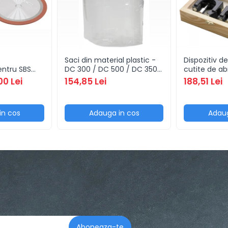
Saci din material plastic -
Dispozitiv d
ntru SBS
DC 300 / DC 500 / DC 350
cutite de ab
cu prindere
CF / DC 550 CF / DC 600 /
00 Lei
154,85 Lei
188,51 Lei
700 (10 buc)
in cos
Adauga in cos
Adaug