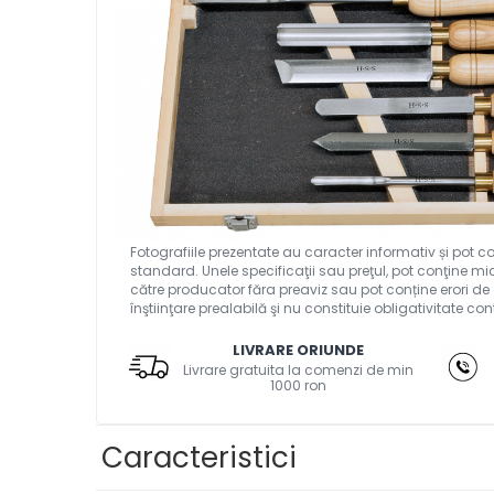
Ferastraie verticale
Strunguri pentru metal
Strunguri CNC
Strunguri cu cutie de viteze
Strunguri cu surub de ghidare
Strunguri de precizie
Strunguri metal cu freza
Strunguri universale
Strunguri universale cu afisaj
digital
Strunguri universale cu viteza
variabila
Masini de gaurit
LIVRARE ORIUNDE
Livrare gratuita la comenzi de min
Masini de gaurit - Vario - cu masa
1000 ron
si coloana
Masini de gaurit cu angrenaj,
Caracteristici
masa si coloana
Masini de gaurit cu coloana