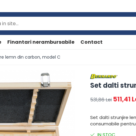
e
Finantari nerambursabile
Contact
jire lemn din carbon, model C
Set dalti str
511,41 L
531,86 Lei
Set dalti strunjire l
consumabile pentru 
IN STOC