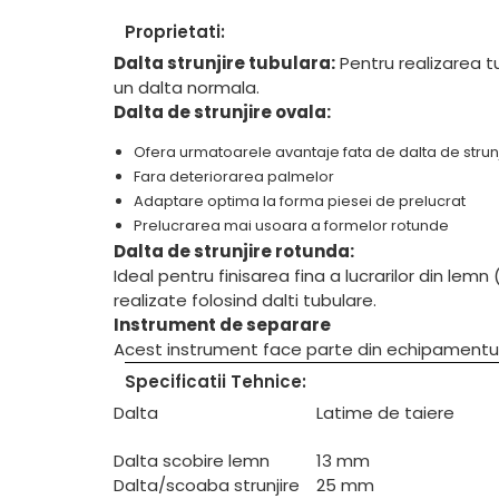
Masini de gaurit cu coloana si cap
Proprietati:
de actionare
Dalta strunjire tubulara:
Pentru realizarea t
Masini de gaurit cu coloana si
curea de distributie
un dalta normala.
Dalta de strunjire ovala:
Masini de gaurit cu masa
Masini de gaurit cu stand si
Ofera urmatoarele avantaje fata de dalta de strun
coloana
Fara deteriorarea palmelor
Masini de gaurit radiale
Adaptare optima la forma piesei de prelucrat
Masini de gaurit si frezat
Prelucrarea mai usoara a formelor rotunde
Dalta de strunjire rotunda:
Masini de gaurit cu freza
Ideal pentru finisarea fina a lucrarilor din lemn (
Masini de frezat universale
realizate folosind dalti tubulare.
Centre de prelucrare verticale
Instrument de separare
CNC
Acest instrument face parte din echipamentul 
Masini de frezat cu batiu
Specificatii Tehnice:
Masini de frezat multifunctionale
Dalta
Latime de taiere
Masini de frezat universale SERVO
Masini de frezat verticale
Dalta scobire lemn
13 mm
Masini de slefuit metal
Dalta/scoaba strunjire
25 mm