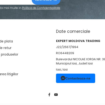
fla mai multe in
Politica de Confidentialitate
Date comerciale
EXPERT MOLDOVA TRADING
de plata
J22/2567/1994
de retur
RO6448209
 produselor
Bulevardul NICOLAE IORGA NR. 3
Municipiul Iasi, Judet Iasi
Iasi, Iasi
ea litigiilor
Contacteaza-ne