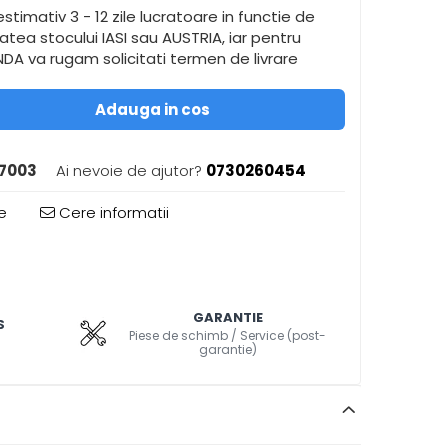
stimativ 3 - 12 zile lucratoare in functie de
itatea stocului IASI sau AUSTRIA, iar pentru
A va rugam solicitati termen de livrare
Adauga in cos
7003
Ai nevoie de ajutor?
0730260454
e
Cere informatii
GARANTIE
S
Piese de schimb / Service (post-
garantie)