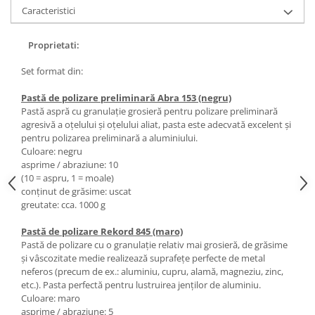
Caracteristici
Masini de lustruit
Masini de polizat bavuri cu perii
Proprietati:
Masini de rectificat plan
Masini de rectificat plan
Set format din:
Masini de rectificat rotund
Pastă de polizare preliminară Abra 153 (negru)
Masini de satinat
Pastă aspră cu granulaţie grosieră pentru polizare preliminară
agresivă a oţelului şi oţelului aliat, pasta este adecvată excelent şi
Masini de slefuit combinate
pentru polizarea preliminară a aluminiului.
Masini de slefuit cu banda
Culoare: negru
Masini de slefuit cu disc
asprime / abraziune: 10
(10 = aspru, 1 = moale)
Masini de slefuit cu mediu umed si
conţinut de grăsime: uscat
uscat
greutate: cca. 1000 g
Masini de slefuit cutite de gravat
Masini de tesit
Pastă de polizare Rekord 845 (maro)
Pastă de polizare cu o granulaţie relativ mai grosieră, de grăsime
Masini pentru slefuit tevi
şi vâscozitate medie realizează suprafeţe perfecte de metal
Masini universale de ascutit
neferos (precum de ex.: aluminiu, cupru, alamă, magneziu, zinc,
etc.). Pasta perfectă pentru lustruirea jenţilor de aluminiu.
Polizoare de banc
Culoare: maro
Masini de filetat
asprime / abraziune: 5