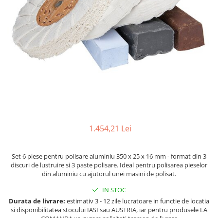
Ferastraie verticale
Strunguri pentru metal
Strunguri CNC
Strunguri cu cutie de viteze
Strunguri cu surub de ghidare
Strunguri de precizie
Strunguri metal cu freza
Strunguri universale
Strunguri universale cu afisaj
digital
1.454,21 Lei
Strunguri universale cu viteza
variabila
Masini de gaurit
Set 6 piese pentru polisare aluminiu 350 x 25 x 16 mm - format din 3
discuri de lustruire si 3 paste polisare. Ideal pentru polisarea pieselor
Masini de gaurit - Vario - cu masa
din aluminiu cu ajutorul unei masini de polisat.
si coloana
Masini de gaurit cu angrenaj, masa
IN STOC
si coloana
Durata de livrare:
estimativ 3 - 12 zile lucratoare in functie de locatia
si disponibilitatea stocului IASI sau AUSTRIA, iar pentru produsele LA
Masini de gaurit cu coloana