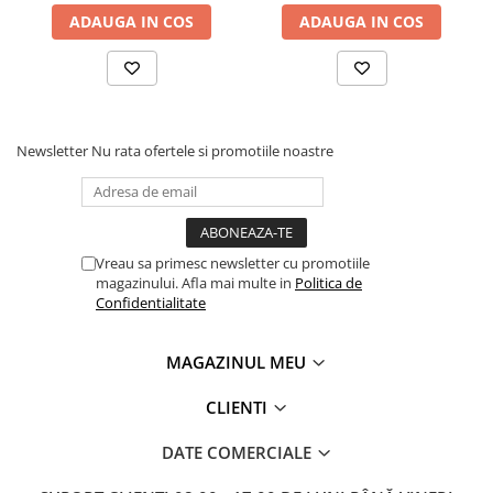
Dispozitiv de testare
ADAUGA IN COS
ADAUGA IN COS
Indicatoare înălțime
Indicator cadran / Baze magnetice
Masurare
Micrometru
Micrometru de adancime
Newsletter
Nu rata ofertele si promotiile noastre
Micrometru de interior
Nivele
Palpatoare margine
Placi de granit de suprafață
Vreau sa primesc newsletter cu promotiile
magazinului. Afla mai multe in
Politica de
Prisma
Confidentialitate
Raportor
Set unelte de masurare
MAGAZINUL MEU
Instrumente de decupare
metalelor
CLIENTI
Instrumente de frezat
DATE COMERCIALE
Instrumente de găurit
Tarozi si filiere