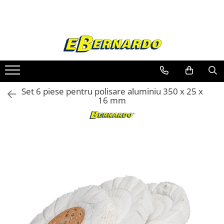
Toate Produsele
Prelucrare metal
Fierastraie pentru metal
Ferastraie mobile pentru metal
Set 6 piese pentru polisare aluminiu 350 x 25 x
Fierastraie prelucrare metal
16 mm
Ferastraie orizontale pentru metal
Ferastraie circulare pentru metal
Dispozitive de sudare pentru panze
panglica
Ferastraie automate cu banda si
doua coloane
Ferastraie metal cu banda si taiere
dubla semiautomate
Ferastraie prelucrare metal cu
banda si taiere dubla