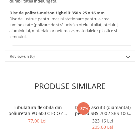
durabilitatea îndelungată.
Mandrină cu 4 fălci din fontă
Disc de polizat-molton tighelit 350 x 25 x 16 mm
Mandrină cu 4 fălci din otel
Disc de lustruit pentru maşini staţionare pentru a crea
Seturi de unelte pentru strungarie
luminozitate (polizare de strălucire) a oţelului aliat, oţelului,
Standuri pentru strunguri
aluminiului, materialelor neferoase, materialelor plastice şi
lemnului.
Instrumente de prindere
Dispozitive de prindere pentru
unelte
Review-uri
(0)
Elemente de prindere mecanică
Fălci pentru PHV / VHV
Menghine
PRODUSE SIMILARE
Mese rotative / mese inclinabile /
Etape XY
Papusa mobila / con de centrare
Tubulatura flexibila din
Disc de ascutit (diamantat)
-37%
Instrumente de masurare
poliuretan PU 600 C ECO cu
pentru SBS 700 / SBS 1000
Afisaj digital
insertie metalica diametru
cu prindere disc de 13 mm
77,00 Lei
323,16 Lei
102 mm
Bloc ecartament, masurare și
205,00 Lei
testare