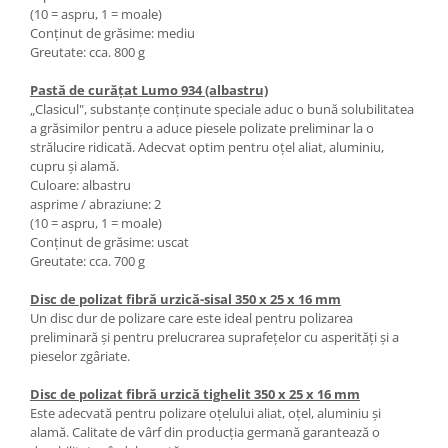
(10 = aspru, 1 = moale)
Masini pneumatice de filetat
Conţinut de grăsime: mediu
Masini electrice de filetat
Greutate: cca. 800 g
Exhaustor pentru aschii metal
Pastă de curăţat Lumo 934 (albastru)
Masini de gaurit cu talpa
„Clasicul", substanţe conţinute speciale aduc o bună solubilitatea
magnetica
a grăsimilor pentru a aduce piesele polizate preliminar la o
strălucire ridicată. Adecvat optim pentru oţel aliat, aluminiu,
Instalatii de spalare a pieselor
cupru şi alamă.
Accesorii prelucrare metal
Culoare: albastru
asprime / abraziune: 2
Universale de strung si accesorii
(10 = aspru, 1 = moale)
pentru strunguri
Conţinut de grăsime: uscat
Falci pentru 3 bacuri PS3/ PO3
Greutate: cca. 700 g
Falci pentru 4 bacuri PS4/ PO4
Disc de polizat fibră urzică-sisal 350 x 25 x 16 mm
Flanșă
Un disc dur de polizare care este ideal pentru polizarea
Fălcile pentru 3-bacuri DK11
preliminară şi pentru prelucrarea suprafeţelor cu asperităţi şi a
pieselor zgâriate.
Fălcile pentru 4-bacuri DK12
Mandrine independente
Disc de polizat fibră urzică tighelit 350 x 25 x 16 mm
Mandrină cu 3 fălci din fontă
Este adecvată pentru polizare oţelului aliat, oţel, aluminiu şi
alamă. Calitate de vârf din producţia germană garantează o
Mandrină cu 3 fălci din otel